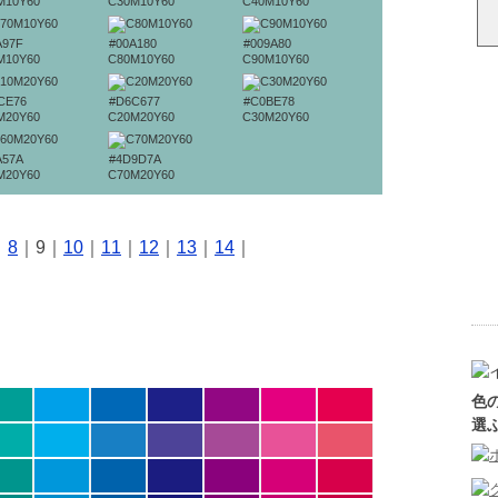
M10Y60
C30M10Y60
C40M10Y60
A97F
#00A180
#009A80
M10Y60
C80M10Y60
C90M10Y60
CE76
#D6C677
#C0BE78
M20Y60
C20M20Y60
C30M20Y60
A57A
#4D9D7A
M20Y60
C70M20Y60
｜
8
｜9｜
10
｜
11
｜
12
｜
13
｜
14
｜
色
選