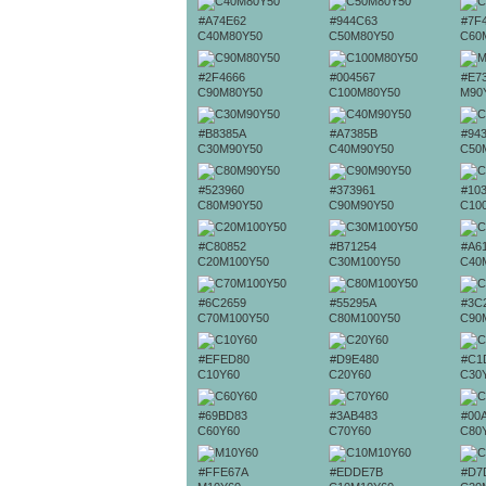
#A74E62
#944C63
#7F
C40M80Y50
C50M80Y50
C60
#2F4666
#004567
#E7
C90M80Y50
C100M80Y50
M90
#B8385A
#A7385B
#94
C30M90Y50
C40M90Y50
C50
#523960
#373961
#10
C80M90Y50
C90M90Y50
C10
#C80852
#B71254
#A6
C20M100Y50
C30M100Y50
C40
#6C2659
#55295A
#3C
C70M100Y50
C80M100Y50
C90
#EFED80
#D9E480
#C1
C10Y60
C20Y60
C30
#69BD83
#3AB483
#00
C60Y60
C70Y60
C80
#FFE67A
#EDDE7B
#D7