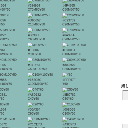
4B64
#694964
#4F4765
M80Y50
C70M80Y50
C80M80Y50
3656
#D93657
#C93759
Y50
C10M90Y50
C20M90Y50
385C
#80385E
#6A395F
M90Y50
C60M90Y50
C70M90Y50
3961
#E5004F
#D70051
0M90Y50
M100Y50
C10M100Y50
1955
#941E57
#802358
M100Y50
C50M100Y50
C60M100Y50
2B5B
#1E2C5C
#FFF67F
M100Y50
C100M100Y50
Y60
DB81
#A8D182
#8BC782
Y60
C40Y60
C50Y60
AB84
#00A384
#009D85
Y60
C90Y60
C100Y60
D67C
#C1CE7D
#A9C57D