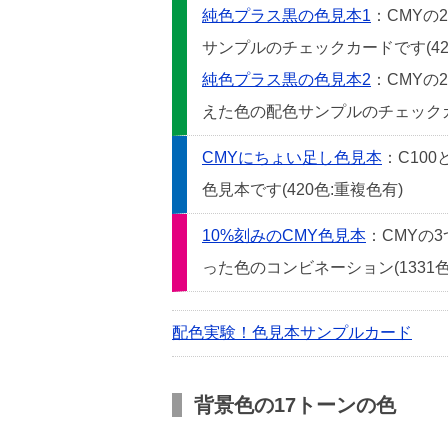
純色プラス黒の色見本1
：CMYの
サンプルのチェックカードです(42
純色プラス黒の色見本2
：CMYの
えた色の配色サンプルのチェックカー
CMYにちょい足し色見本
：C10
色見本です(420色:重複色有)
10%刻みのCMY色見本
：CMYの
った色のコンビネーション(1331色
配色実験！色見本サンプルカード
背景色の17トーンの色