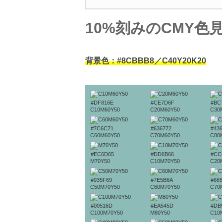
10%刻みのCMY色
背景色：#8CBBB8／C40Y20K20
#DF816E
#CE7D6F
#BC
C10M60Y50
C20M60Y50
C30
#7C6C71
#636772
#43
C60M60Y50
C70M60Y50
C80
#EC6D65
#DD6B66
#CC
M70Y50
C10M70Y50
C20
#935F69
#7E5B6A
#66
C50M70Y50
C60M70Y50
C70
#00516D
#EA545D
#DB
C100M70Y50
M80Y50
C10