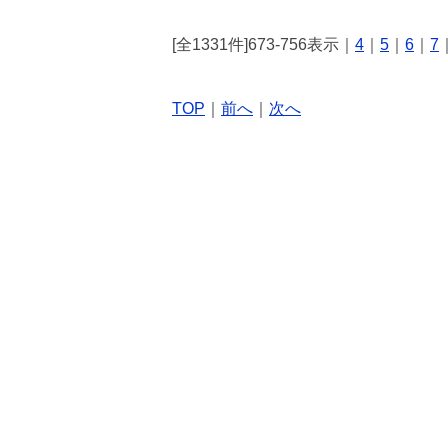
[全1331件]673-756表示｜
4
｜
5
｜
6
｜
7
TOP
｜
前へ
｜
次へ