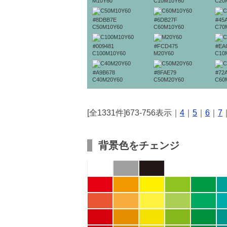
M10Y60
C10M10Y60
C20
#8DBB7E
#6DB27F
#45
C50M10Y60
C60M10Y60
C70
#009481
#FCD475
#EA
C100M10Y60
M20Y60
C10
#A9B678
#8FAE79
#72
C40M20Y60
C50M20Y60
C60
[全1331件]673-756表示｜
4
｜
5
｜
6
｜
7
背景色をチェンジ