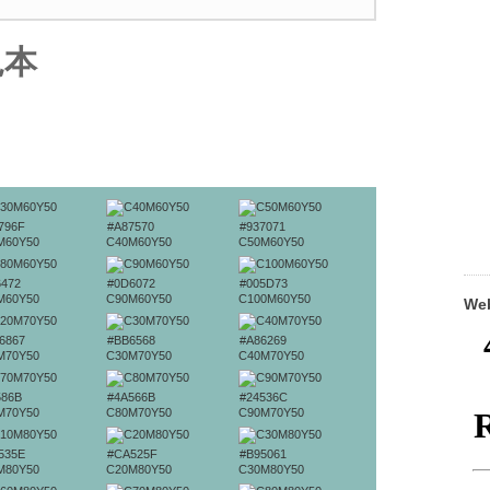
見本
796F
#A87570
#937071
M60Y50
C40M60Y50
C50M60Y50
6472
#0D6072
#005D73
M60Y50
C90M60Y50
C100M60Y50
W
6867
#BB6568
#A86269
M70Y50
C30M70Y50
C40M70Y50
586B
#4A566B
#24536C
M70Y50
C80M70Y50
C90M70Y50
535E
#CA525F
#B95061
M80Y50
C20M80Y50
C30M80Y50