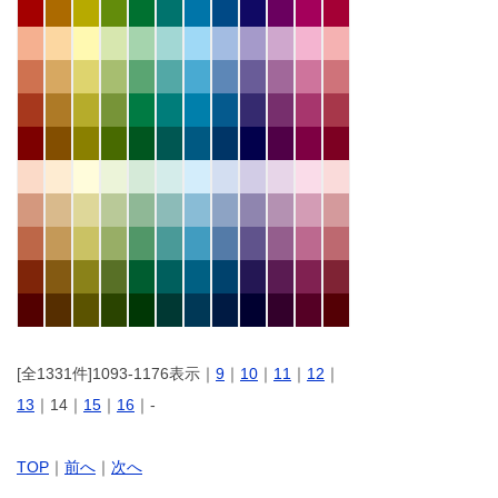
[全1331件]1093-1176表示｜
9
｜
10
｜
11
｜
12
｜
13
｜14｜
15
｜
16
｜-
TOP
｜
前へ
｜
次へ