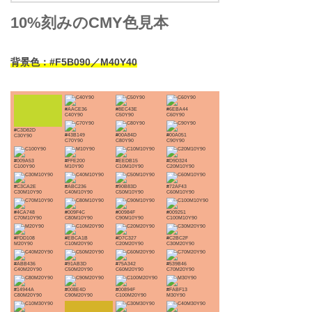
10%刻みのCMY色見本
背景色：#F5B090／M40Y40
#AACE36
#8EC43E
#6EBA44
C40Y90
C50Y90
C60Y90
#C3D82D
#43B149
#00A84D
#00A051
C30Y90
C70Y90
C80Y90
C90Y90
#009A53
#FFE200
#EEDB15
#D9D324
C100Y90
M10Y90
C10M10Y90
C20M10Y90
#C3CA2E
#ABC236
#90B83D
#72AF43
C30M10Y90
C40M10Y90
C50M10Y90
C60M10Y90
#4CA748
#009F4C
#00984F
#009251
C70M10Y90
C80M10Y90
C90M10Y90
C100M10Y90
#FDD108
#EBCA1B
#D7C327
#C2BC2F
M20Y90
C10M20Y90
C20M20Y90
C30M20Y90
#ABB436
#91AB3D
#75A342
#539B46
C40M20Y90
C50M20Y90
C60M20Y90
C70M20Y90
#14944A
#008E4D
#00894F
#FABF13
C80M20Y90
C90M20Y90
C100M20Y90
M30Y90