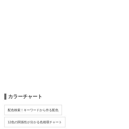
カラーチャート
配色検索！キーワードから作る配色
12色の関係性が分かる色相環チャート