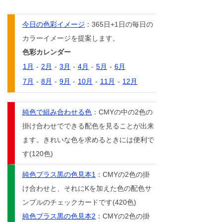
今日の色彩イメージ
：365日+1日の毎日の
カラーイメージを提案します。
色彩カレンダー
1月
-
2月
-
3月
-
4月
-
5月
-
6月
7月
-
8月
-
9月
-
10月
-
11月
-
12月
純色で組み合わせる色
：CMYの中の2色の
掛け合わせでできる配色を見ることが出来
ます。きれいな色を求めるときには便利で
す(120色)
純色プラス黒の色見本1
：CMYの2色の掛
け合わせと、それにKを加えた色の配色サ
ンプルのチェックカードです(420色)
純色プラス黒の色見本2
：CMYの2色の掛