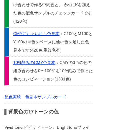
け合わせで作る中間色と、それにKを加え
た色の配色サンプルのチェックカードです
(420色)
CMYにちょい足し色見本
：C100とM100と
Y100の単色をベースに他の色を足した色
見本です(420色:重複色有)
10%刻みのCMY色見本
：CMYの3つの色の
組み合わせを0〜100％を10%刻みで作った
色のコンビネーション(1331色)
配色実験！色見本サンプルカード
背景色の17トーンの色
Vivid tone ビビッドトーン、Bright toneブライ