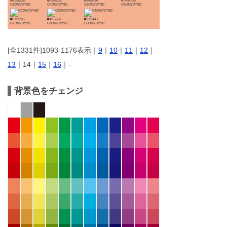
#BC652E
#A96232
#945F36
#7F5C39
C30M70Y90
C40M70Y90
C50M70Y90
C60M70Y90
#67593C
#4B563F
#275441
C70M70Y90
C80M70Y90
C90M70Y90
[全1331件]1093-1176表示｜
9
｜
10
｜
11
｜
12
｜
13
｜14｜
15
｜
16
｜-
背景色をチェンジ