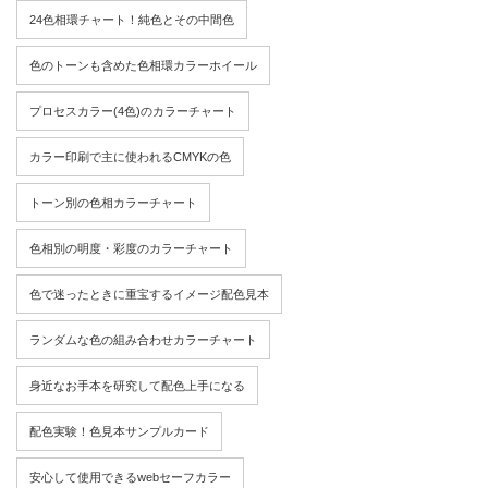
24色相環チャート！純色とその中間色
色のトーンも含めた色相環カラーホイール
プロセスカラー(4色)のカラーチャート
カラー印刷で主に使われるCMYKの色
トーン別の色相カラーチャート
色相別の明度・彩度のカラーチャート
色で迷ったときに重宝するイメージ配色見本
ランダムな色の組み合わせカラーチャート
身近なお手本を研究して配色上手になる
配色実験！色見本サンプルカード
安心して使用できるwebセーフカラー