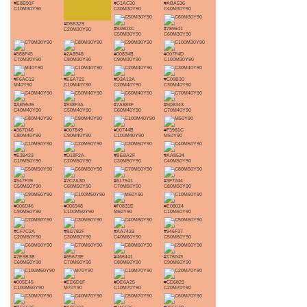
#E8B91F
#C1AC30
#ABA536
C10M30Y90
C30M30Y90
C40M30Y90
#D5B329
#939D3C
#789641
C20M30Y90
C50M30Y90
C60M30Y90
#588F45
#2A8948
#00834B
#007F4D
C70M30Y90
C80M30Y90
C90M30Y90
C100M30Y90
#F6AC19
#E6A722
#D3A12A
#C09B30
M40Y90
C10M40Y90
C20M40Y90
C30M40Y90
#AB9535
#938F3A
#7A883F
#5D8343
C40M40Y90
C50M40Y90
C60M40Y90
C70M40Y90
#367D46
#007849
#00744B
#F3981C
C80M40Y90
C90M40Y90
C100M40Y90
M50Y90
#E39423
#D18F2A
#BE8A2F
#AA8534
C10M50Y90
C20M50Y90
C30M50Y90
C40M50Y90
#947F39
#7C7A3D
#617541
#3F7044
C50M50Y90
C60M50Y90
C70M50Y90
C80M50Y90
#006D46
#006948
#F0831E
#E08024
C90M50Y90
C100M50Y90
M60Y90
C10M60Y90
#CF7C2A
#BD782F
#AA7433
#946F37
C20M60Y90
C30M60Y90
C40M60Y90
C50M60Y90
#7E6B3B
#65673E
#466441
#176043
C60M60Y90
C70M60Y90
C80M60Y90
C90M60Y90
#005E45
#ED6D1F
#DE6A25
#CD6829
C100M60Y90
M70Y90
C10M70Y90
C20M70Y90