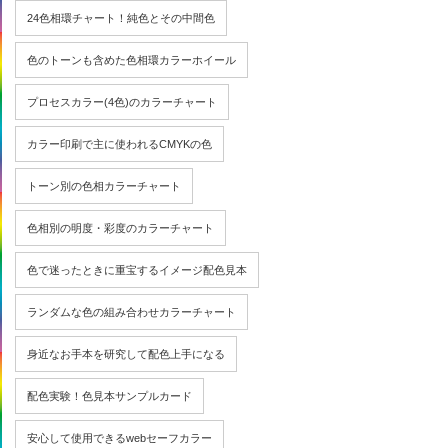
24色相環チャート！純色とその中間色
色のトーンも含めた色相環カラーホイール
プロセスカラー(4色)のカラーチャート
カラー印刷で主に使われるCMYKの色
トーン別の色相カラーチャート
色相別の明度・彩度のカラーチャート
色で迷ったときに重宝するイメージ配色見本
ランダムな色の組み合わせカラーチャート
身近なお手本を研究して配色上手になる
配色実験！色見本サンプルカード
安心して使用できるwebセーフカラー