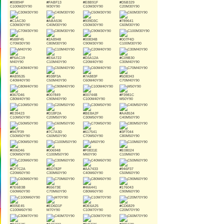
#00894F
#FABF13
#E8B91F
#D5B329
C100M20Y90
M30Y90
C10M30Y90
C20M30Y90
#C1AC30
#ABA536
#939D3C
#789641
C30M30Y90
C40M30Y90
C50M30Y90
C60M30Y90
#588F45
#2A8948
#00834B
#007F4D
C70M30Y90
C80M30Y90
C90M30Y90
C100M30Y90
#F6AC19
#E6A722
#D3A12A
#C09B30
M40Y90
C10M40Y90
C20M40Y90
C30M40Y90
#AB9535
#938F3A
#7A883F
#5D8343
C40M40Y90
C50M40Y90
C60M40Y90
C70M40Y90
#367D46
#007849
#00744B
#F3981C
C80M40Y90
C90M40Y90
C100M40Y90
M50Y90
#E39423
#D18F2A
#BE8A2F
#AA8534
C10M50Y90
C20M50Y90
C30M50Y90
C40M50Y90
#947F39
#7C7A3D
#617541
#3F7044
C50M50Y90
C60M50Y90
C70M50Y90
C80M50Y90
#006D46
#006948
#F0831E
#E08024
C90M50Y90
C100M50Y90
M60Y90
C10M60Y90
#CF7C2A
#BD782F
#AA7433
#946F37
C20M60Y90
C30M60Y90
C40M60Y90
C50M60Y90
#7E6B3B
#65673E
#466441
#176043
C60M60Y90
C70M60Y90
C80M60Y90
C90M60Y90
#005E45
#ED6D1F
#DE6A25
#CD6829
C100M60Y90
M70Y90
C10M70Y90
C20M70Y90