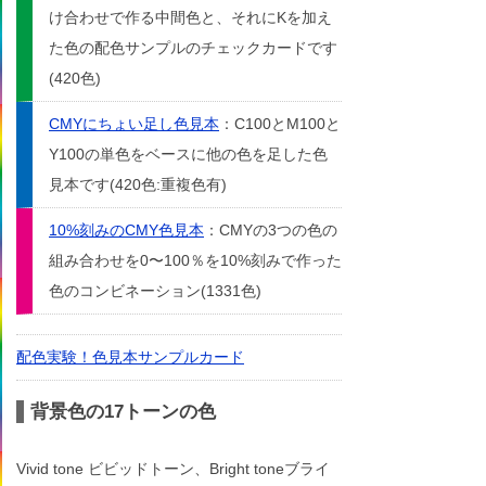
け合わせで作る中間色と、それにKを加え
た色の配色サンプルのチェックカードです
(420色)
CMYにちょい足し色見本
：C100とM100と
Y100の単色をベースに他の色を足した色
見本です(420色:重複色有)
10%刻みのCMY色見本
：CMYの3つの色の
組み合わせを0〜100％を10%刻みで作った
色のコンビネーション(1331色)
配色実験！色見本サンプルカード
背景色の17トーンの色
Vivid tone ビビッドトーン、Bright toneブライ