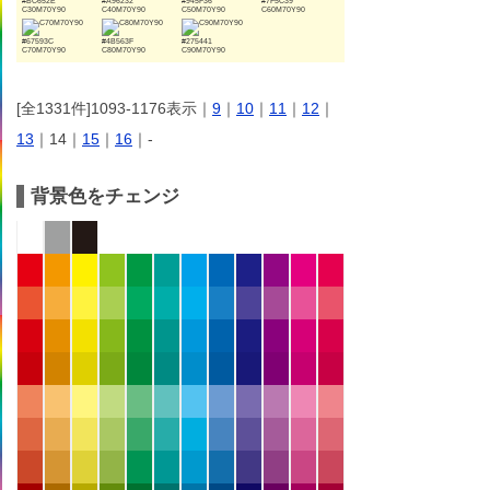
#BC652E
#A96232
#945F36
#7F5C39
C30M70Y90
C40M70Y90
C50M70Y90
C60M70Y90
#67593C
#4B563F
#275441
C70M70Y90
C80M70Y90
C90M70Y90
[全1331件]1093-1176表示｜
9
｜
10
｜
11
｜
12
｜
13
｜14｜
15
｜
16
｜-
背景色をチェンジ