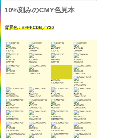
10%刻みのCMY色見本
背景色：#FFFCDB／Y20
#C3D82D
#AACE36
#8EC43E
#6EBA44
C30Y90
C40Y90
C50Y90
C60Y90
#43B149
#00A84D
#00A051
#009A53
C70Y90
C80Y90
C90Y90
C100Y90
#FFE200
#EEDB15
#C3CA2E
M10Y90
C10M10Y90
C30M10Y90
#D9D324
#ABC236
C20M10Y90
C40M10Y90
#90B83D
#72AF43
#4CA748
#009F4C
C50M10Y90
C60M10Y90
C70M10Y90
C80M10Y90
#00984F
#009251
#FDD108
#EBCA1B
C90M10Y90
C100M10Y90
M20Y90
C10M20Y90
#D7C327
#C2BC2F
#ABB436
#91AB3D
C20M20Y90
C30M20Y90
C40M20Y90
C50M20Y90
#75A342
#539B46
#14944A
#008E4D
C60M20Y90
C70M20Y90
C80M20Y90
C90M20Y90