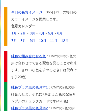
今日の色彩イメージ
：365日+1日の毎日の
カラーイメージを提案します。
色彩カレンダー
1月
-
2月
-
3月
-
4月
-
5月
-
6月
7月
-
8月
-
9月
-
10月
-
11月
-
12月
純色で組み合わせる色
：CMYの中の2色の
掛け合わせでできる配色を見ることが出来
ます。きれいな色を求めるときには便利で
す(120色)
純色プラス黒の色見本1
：CMYの2色の掛
け合わせと、それにKを加えた色の配色サ
ンプルのチェックカードです(420色)
純色プラス黒の色見本2
：CMYの2色の掛