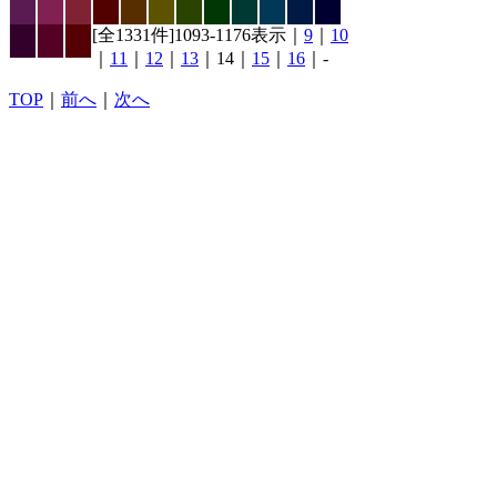
[全1331件]1093-1176表示｜
9
｜
10
｜
11
｜
12
｜
13
｜14｜
15
｜
16
｜-
TOP
｜
前へ
｜
次へ