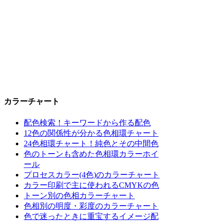
カラーチャート
配色検索！キーワードから作る配色
12色の関係性が分かる色相環チャート
24色相環チャート！純色とその中間色
色のトーンも含めた色相環カラーホイ
ール
プロセスカラー(4色)のカラーチャート
カラー印刷で主に使われるCMYKの色
トーン別の色相カラーチャート
色相別の明度・彩度のカラーチャート
色で迷ったときに重宝するイメージ配