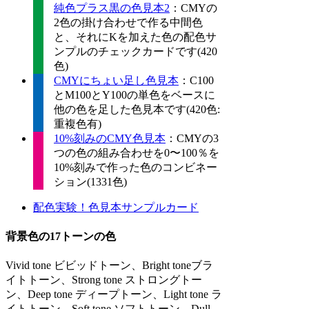
純色プラス黒の色見本2
：CMYの
2色の掛け合わせで作る中間色
と、それにKを加えた色の配色サ
ンプルのチェックカードです(420
色)
CMYにちょい足し色見本
：C100
とM100とY100の単色をベースに
他の色を足した色見本です(420色:
重複色有)
10%刻みのCMY色見本
：CMYの3
つの色の組み合わせを0〜100％を
10%刻みで作った色のコンビネー
ション(1331色)
配色実験！色見本サンプルカード
背景色の17トーンの色
Vivid tone ビビッドトーン、Bright toneブラ
イトトーン、Strong tone ストロングトー
ン、Deep tone ディープトーン、Light tone ラ
イトトーン、Soft tone ソフトトーン、Dull