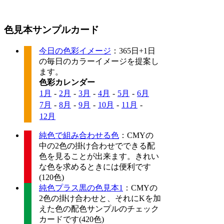
色見本サンプルカード
今日の色彩イメージ
：365日+1日
の毎日のカラーイメージを提案し
ます。
色彩カレンダー
1月
-
2月
-
3月
-
4月
-
5月
-
6月
7月
-
8月
-
9月
-
10月
-
11月
-
12月
純色で組み合わせる色
：CMYの
中の2色の掛け合わせでできる配
色を見ることが出来ます。きれい
な色を求めるときには便利です
(120色)
純色プラス黒の色見本1
：CMYの
2色の掛け合わせと、それにKを加
えた色の配色サンプルのチェック
カードです(420色)