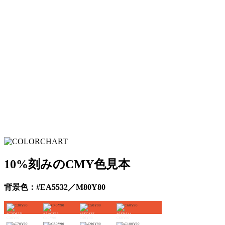
10%刻みのCMY色見本
背景色：#EA5532／M80Y80
#C3D82D
#AACE36
#8EC43E
#6EBA44
C30Y90
C40Y90
C50Y90
C60Y90