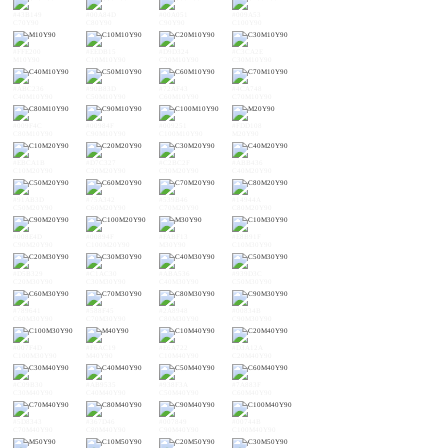
#43B149
#00A84D
#00A051
#009A53
C70Y90
C80Y90
C90Y90
C100Y90
#FFE200
#EEDB15
#D9D324
#C3CA2E
M10Y90
C10M10Y90
C20M10Y90
C30M10Y90
#ABC236
#90B83D
#72AF43
#4CA748
C40M10Y90
C50M10Y90
C60M10Y90
C70M10Y90
#009F4C
#00984F
#009251
#FDD108
C80M10Y90
C90M10Y90
C100M10Y90
M20Y90
#EBCA1B
#D7C327
#C2BC2F
#ABB436
C10M20Y90
C20M20Y90
C30M20Y90
C40M20Y90
#91AB3D
#75A342
#539B46
#14944A
C50M20Y90
C60M20Y90
C70M20Y90
C80M20Y90
#008E4D
#00894F
#FABF13
#E8B91F
C90M20Y90
C100M20Y90
M30Y90
C10M30Y90
#D5B329
#C1AC30
#ABA536
#939D3C
C20M30Y90
C30M30Y90
C40M30Y90
C50M30Y90
#789641
#588F45
#2A8948
#00834B
C60M30Y90
C70M30Y90
C80M30Y90
C90M30Y90
#007F4D
#F6AC19
#E6A722
#D3A12A
C100M30Y90
M40Y90
C10M40Y90
C20M40Y90
#C09B30
#AB9535
#938F3A
#7A883F
C30M40Y90
C40M40Y90
C50M40Y90
C60M40Y90
#5D8343
#367D46
#007849
#00744B
C70M40Y90
C80M40Y90
C90M40Y90
C100M40Y90