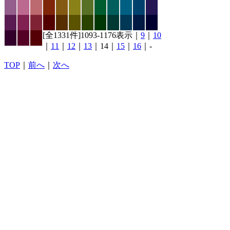
[全1331件]1093-1176表示｜
9
｜
10
｜
11
｜
12
｜
13
｜14｜
15
｜
16
｜-
TOP
｜
前へ
｜
次へ