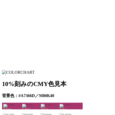
10%刻みのCMY色見本
背景色：#A7366D／M80K40
#C3D82D
#AACE36
#8EC43E
#6EBA44
C30Y90
C40Y90
C50Y90
C60Y90