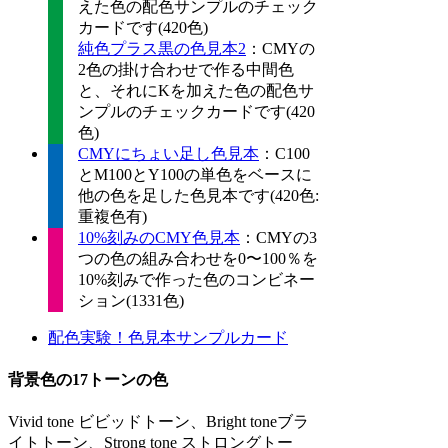
えた色の配色サンプルのチェック
カードです(420色)
純色プラス黒の色見本2
：CMYの
2色の掛け合わせで作る中間色
と、それにKを加えた色の配色サ
ンプルのチェックカードです(420
色)
CMYにちょい足し色見本
：C100
とM100とY100の単色をベースに
他の色を足した色見本です(420色:
重複色有)
10%刻みのCMY色見本
：CMYの3
つの色の組み合わせを0〜100％を
10%刻みで作った色のコンビネー
ション(1331色)
配色実験！色見本サンプルカード
背景色の17トーンの色
Vivid tone ビビッドトーン、Bright toneブラ
イトトーン、Strong tone ストロングトー