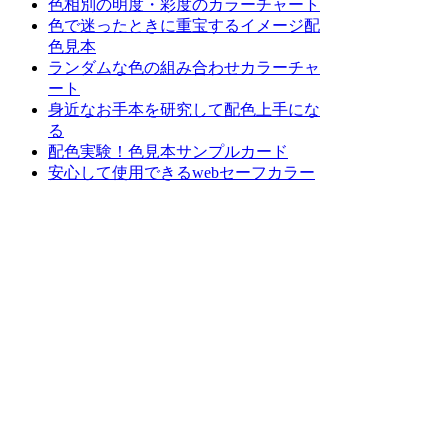
色相別の明度・彩度のカラーチャート
色で迷ったときに重宝するイメージ配
色見本
ランダムな色の組み合わせカラーチャ
ート
身近なお手本を研究して配色上手にな
る
配色実験！色見本サンプルカード
安心して使用できるwebセーフカラー