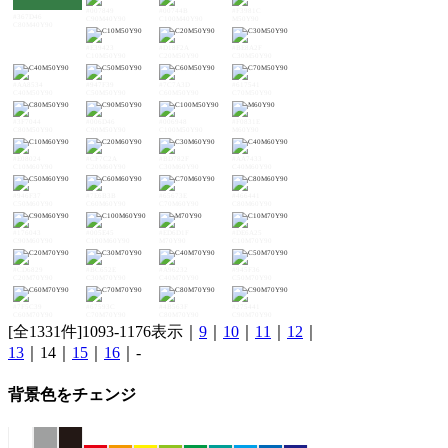
#007849
#00744B
#F3981C
#367D46
C90M40Y90
C100M40Y90
M50Y90
C80M40Y90
#E39423
#D18F2A
#BE8A2F
C10M50Y90
C20M50Y90
C30M50Y90
#AA8534
#947F39
#7C7A3D
#617541
C40M50Y90
C50M50Y90
C60M50Y90
C70M50Y90
#3F7044
#006D46
#006948
#F0831E
C80M50Y90
C90M50Y90
C100M50Y90
M60Y90
#E08024
#CF7C2A
#BD782F
#AA7433
C10M60Y90
C20M60Y90
C30M60Y90
C40M60Y90
#946F37
#7E6B3B
#65673E
#466441
C50M60Y90
C60M60Y90
C70M60Y90
C80M60Y90
#176043
#005E45
#ED6D1F
#DE6A25
C90M60Y90
C100M60Y90
M70Y90
C10M70Y90
#CD6829
#BC652E
#A96232
#945F36
C20M70Y90
C30M70Y90
C40M70Y90
C50M70Y90
#7F5C39
#67593C
#4B563F
#275441
C60M70Y90
C70M70Y90
C80M70Y90
C90M70Y90
[全1331件]1093-1176表示｜
9
｜
10
｜
11
｜
12
｜
13
｜14｜
15
｜
16
｜-
背景色をチェンジ