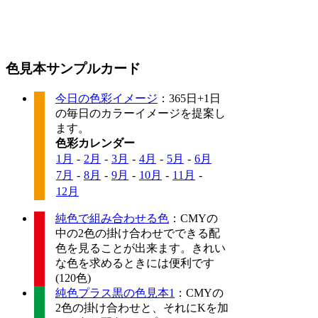
色見本サンプルカード
今日の色彩イメージ
：365日+1日
の毎日のカラーイメージを提案し
ます。
色彩カレンダー
1月
-
2月
-
3月
-
4月
-
5月
-
6月
7月
-
8月
-
9月
-
10月
-
11月
-
12月
純色で組み合わせる色
：CMYの
中の2色の掛け合わせでできる配
色を見ることが出来ます。きれい
な色を求めるときには便利です
(120色)
純色プラス黒の色見本1
：CMYの
2色の掛け合わせと、それにKを加