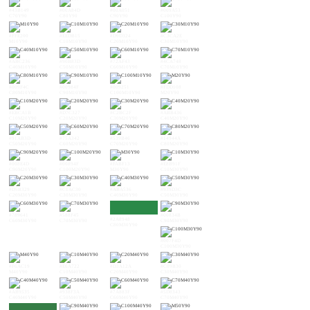
#43B149
#00A84D
#00A051
#009A53
C70Y90
C80Y90
C90Y90
C100Y90
#FFE200
#EEDB15
#D9D324
#C3CA2E
M10Y90
C10M10Y90
C20M10Y90
C30M10Y90
#ABC236
#90B83D
#72AF43
#4CA748
C40M10Y90
C50M10Y90
C60M10Y90
C70M10Y90
#009F4C
#00984F
#009251
#FDD108
C80M10Y90
C90M10Y90
C100M10Y90
M20Y90
#EBCA1B
#D7C327
#C2BC2F
#ABB436
C10M20Y90
C20M20Y90
C30M20Y90
C40M20Y90
#91AB3D
#75A342
#539B46
#14944A
C50M20Y90
C60M20Y90
C70M20Y90
C80M20Y90
#008E4D
#00894F
#FABF13
#E8B91F
C90M20Y90
C100M20Y90
M30Y90
C10M30Y90
#D5B329
#C1AC30
#ABA536
#939D3C
C20M30Y90
C30M30Y90
C40M30Y90
C50M30Y90
#789641
#588F45
#00834B
#2A8948
C60M30Y90
C70M30Y90
C90M30Y90
C80M30Y90
#007F4D
C100M30Y90
#F6AC19
#E6A722
#D3A12A
#C09B30
M40Y90
C10M40Y90
C20M40Y90
C30M40Y90
#AB9535
#938F3A
#7A883F
#5D8343
C40M40Y90
C50M40Y90
C60M40Y90
C70M40Y90