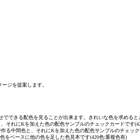
イメージを提案します。
せでできる配色を見ることが出来ます。きれいな色を求めるときに
と、それにKを加えた色の配色サンプルのチェックカードです(42
で作る中間色と、それにKを加えた色の配色サンプルのチェックカー
0の単色をベースに他の色を足した色見本です(420色:重複色有)