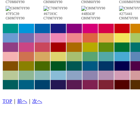
C70M60Y90
C80M60Y90
C90M60Y90
C100M60Y90
#7F5C39
#67593C
#4B563F
#275441
C60M70Y90
C70M70Y90
C80M70Y90
C90M70Y90
TOP
｜
前へ
｜
次へ