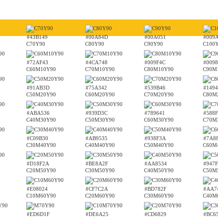
#43B149
#00A84D
#00A051
#009
C70Y90
C80Y90
C90Y90
C100
#72AF43
#4CA748
#009F4C
#0098
C60M10Y90
C70M10Y90
C80M10Y90
C90M
#91AB3D
#75A342
#539B46
#149
C50M20Y90
C60M20Y90
C70M20Y90
C80M
#ABA536
#939D3C
#789641
#588F
C40M30Y90
C50M30Y90
C60M30Y90
C70M
#C09B30
#AB9535
#938F3A
#7A8
C30M40Y90
C40M40Y90
C50M40Y90
C60M
#D18F2A
#BE8A2F
#AA8534
#947F
C20M50Y90
C30M50Y90
C40M50Y90
C50M
#E08024
#CF7C2A
#BD782F
#AA7
C10M60Y90
C20M60Y90
C30M60Y90
C40M
#ED6D1F
#DE6A25
#CD6829
#BC6