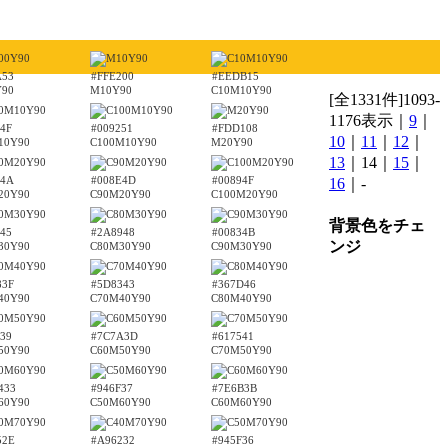
A53
#FFE200
#EEDB15
Y90
M10Y90
C10M10Y90
[全1331件]1093-
1176表示｜
9
｜
4F
#009251
#FDD108
10
｜
11
｜
12
｜
10Y90
C100M10Y90
M20Y90
13
｜14｜
15
｜
44A
#008E4D
#00894F
16
｜-
20Y90
C90M20Y90
C100M20Y90
背景色をチェ
45
#2A8948
#00834B
ンジ
30Y90
C80M30Y90
C90M30Y90
83F
#5D8343
#367D46
40Y90
C70M40Y90
C80M40Y90
39
#7C7A3D
#617541
50Y90
C60M50Y90
C70M50Y90
433
#946F37
#7E6B3B
60Y90
C50M60Y90
C60M60Y90
52E
#A96232
#945F36