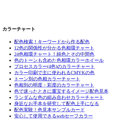
カラーチャート
配色検索！キーワードから作る配色
12色の関係性が分かる色相環チャート
24色相環チャート！純色とその中間色
色のトーンも含めた色相環カラーホイール
プロセスカラー(4色)のカラーチャート
カラー印刷で主に使われるCMYKの色
トーン別の色相カラーチャート
色相別の明度・彩度のカラーチャート
色で迷ったときに重宝するイメージ配色見本
ランダムな色の組み合わせカラーチャート
身近なお手本を研究して配色上手になる
配色実験！色見本サンプルカード
安心して使用できるwebセーフカラー