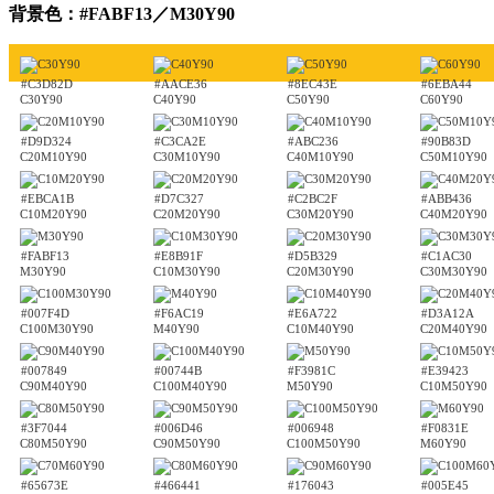
背景色：#FABF13／M30Y90
#C3D82D
#AACE36
#8EC43E
#6EBA44
C30Y90
C40Y90
C50Y90
C60Y90
#D9D324
#C3CA2E
#ABC236
#90B83D
C20M10Y90
C30M10Y90
C40M10Y90
C50M10Y90
#EBCA1B
#D7C327
#C2BC2F
#ABB436
C10M20Y90
C20M20Y90
C30M20Y90
C40M20Y90
#FABF13
#E8B91F
#D5B329
#C1AC30
M30Y90
C10M30Y90
C20M30Y90
C30M30Y90
#007F4D
#F6AC19
#E6A722
#D3A12A
C100M30Y90
M40Y90
C10M40Y90
C20M40Y90
#007849
#00744B
#F3981C
#E39423
C90M40Y90
C100M40Y90
M50Y90
C10M50Y90
#3F7044
#006D46
#006948
#F0831E
C80M50Y90
C90M50Y90
C100M50Y90
M60Y90
#65673E
#466441
#176043
#005E45