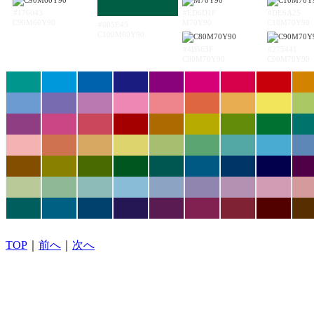
#176043
#ED6D1F
#DE6A25
C90M60Y90
M70Y90
C10M70Y90
#005E45
C100M60Y90
#4B563F
#275441
C80M70Y90
C90M70Y90
TOP
｜
前へ
｜
次へ