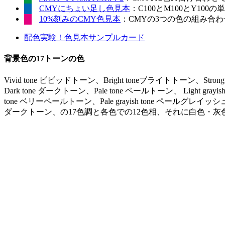
CMYにちょい足し色見本
：C100とM100とY10
10%刻みのCMY色見本
：CMYの3つの色の組み合わせ
配色実験！色見本サンプルカード
背景色の17トーンの色
Vivid tone ビビッドトーン、Bright toneブライトトーン、Stro
Dark tone ダークトーン、Pale tone ペールトーン、 Light gr
tone ベリーペールトーン、Pale grayish tone ペールグレイッシュ
ダークトーン、の17色調と各色での12色相、それに白色・灰