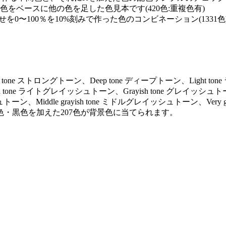
0の単色をベースに他の色を足した色見本です(420色:重複色有)
を0〜100％を10%刻みで作った色のコンビネーション(1331色
ng tone ストロングトーン、Deep tone ディープトーン、Light to
ayish tone ライトグレイッシュトーン、Grayish tone グレイッシュト
トーン、Middle grayish tone ミドルグレイッシュトーン、Very gr
色・黒色を加えた207色が背景色に当てられます。