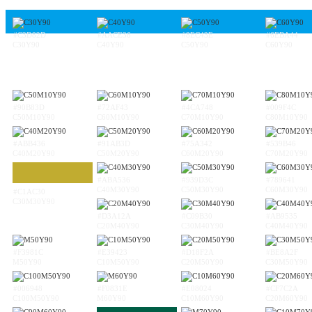
#C3D82D
#AACE36
#8EC43E
#6EBA44
C30Y90
C40Y90
C50Y90
C60Y90
#90B83D
#72AF43
#4CA748
#009F4C
C50M10Y90
C60M10Y90
C70M10Y90
C80M10Y90
#ABB436
#91AB3D
#75A342
#539B46
C40M20Y90
C50M20Y90
C60M20Y90
C70M20Y90
#ABA536
#939D3C
#789641
C40M30Y90
C50M30Y90
C60M30Y90
#C1AC30
C30M30Y90
#D3A12A
#C09B30
#AB9535
C20M40Y90
C30M40Y90
C40M40Y90
#F3981C
#E39423
#D18F2A
#BE8A2F
M50Y90
C10M50Y90
C20M50Y90
C30M50Y90
#006948
#F0831E
#E08024
#CF7C2A
C100M50Y90
M60Y90
C10M60Y90
C20M60Y90