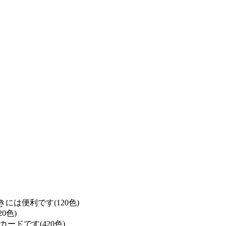
は便利です(120色)
0色)
ドです(420色)