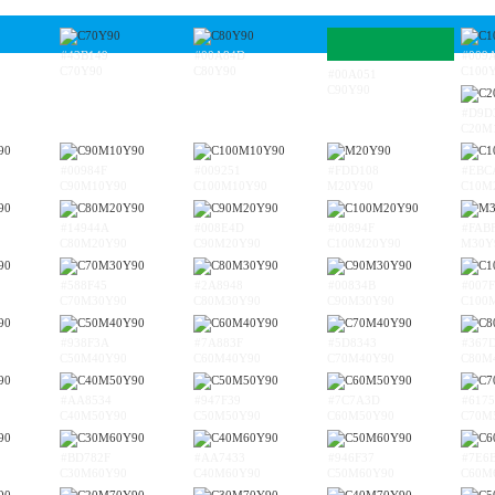
#43B149
#00A84D
#009
C70Y90
C80Y90
C100
#00A051
C90Y90
#D9D
C20M
#00984F
#009251
#FDD108
#EBC
C90M10Y90
C100M10Y90
M20Y90
C10M
#14944A
#008E4D
#00894F
#FAB
C80M20Y90
C90M20Y90
C100M20Y90
M30Y
#588F45
#2A8948
#00834B
#007
C70M30Y90
C80M30Y90
C90M30Y90
C100
#938F3A
#7A883F
#5D8343
#367
C50M40Y90
C60M40Y90
C70M40Y90
C80M
#AA8534
#947F39
#7C7A3D
#6175
C40M50Y90
C50M50Y90
C60M50Y90
C70M
#BD782F
#AA7433
#946F37
#7E6
C30M60Y90
C40M60Y90
C50M60Y90
C60M