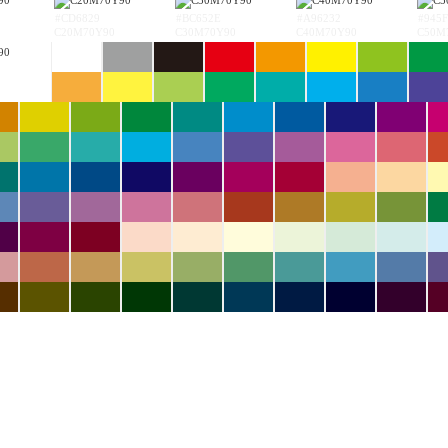
#CD6829
#BC652E
#A96232
#945F
C20M70Y90
C30M70Y90
C40M70Y90
C50M