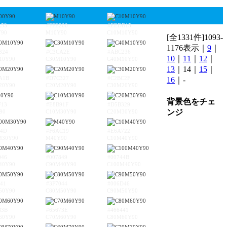
A53
#FFE200
#EEDB15
Y90
M10Y90
C10M10Y90
[全1331件]1093-
1176表示｜
9
｜
324
#C3CA2E
#ABC236
10
｜
11
｜
12
｜
10Y90
C30M10Y90
C40M10Y90
13
｜14｜
15
｜
A1B
#D7C327
#C2BC2F
16
｜-
20Y90
C20M20Y90
C30M20Y90
背景色をチェ
F13
#E8B91F
#D5B329
ンジ
90
C10M30Y90
C20M30Y90
F4D
#F6AC19
#E6A722
M30Y90
M40Y90
C10M40Y90
D46
#007849
#00744B
40Y90
C90M40Y90
C100M40Y90
41
#3F7044
#006D46
50Y90
C80M50Y90
C90M50Y90
B3B
#65673E
#466441
60Y90
C70M60Y90
C80M60Y90