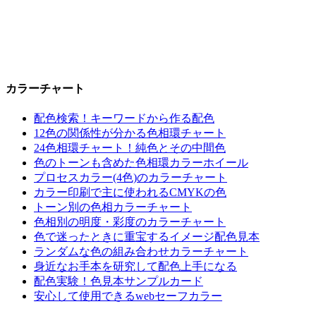
カラーチャート
配色検索！キーワードから作る配色
12色の関係性が分かる色相環チャート
24色相環チャート！純色とその中間色
色のトーンも含めた色相環カラーホイール
プロセスカラー(4色)のカラーチャート
カラー印刷で主に使われるCMYKの色
トーン別の色相カラーチャート
色相別の明度・彩度のカラーチャート
色で迷ったときに重宝するイメージ配色見本
ランダムな色の組み合わせカラーチャート
身近なお手本を研究して配色上手になる
配色実験！色見本サンプルカード
安心して使用できるwebセーフカラー