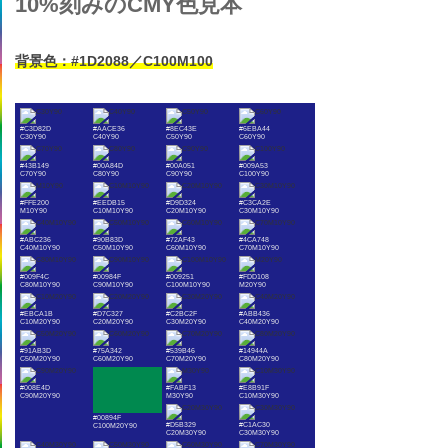
10%刻みのCMY色見本
背景色：#1D2088／C100M100
#C3D82D
#AACE36
#8EC43E
#6EBA44
C30Y90
C40Y90
C50Y90
C60Y90
#43B149
#00A84D
#00A051
#009A53
C70Y90
C80Y90
C90Y90
C100Y90
#FFE200
#EEDB15
#D9D324
#C3CA2E
M10Y90
C10M10Y90
C20M10Y90
C30M10Y90
#ABC236
#90B83D
#72AF43
#4CA748
C40M10Y90
C50M10Y90
C60M10Y90
C70M10Y90
#009F4C
#00984F
#009251
#FDD108
C80M10Y90
C90M10Y90
C100M10Y90
M20Y90
#EBCA1B
#D7C327
#C2BC2F
#ABB436
C10M20Y90
C20M20Y90
C30M20Y90
C40M20Y90
#91AB3D
#75A342
#539B46
#14944A
C50M20Y90
C60M20Y90
C70M20Y90
C80M20Y90
#008E4D
#FABF13
#E8B91F
C90M20Y90
M30Y90
C10M30Y90
#00894F
#D5B329
#C1AC30
C100M20Y90
C20M30Y90
C30M30Y90