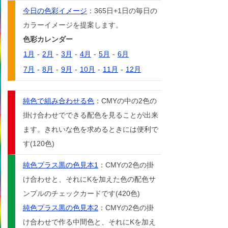
今日の色彩イメージ
：365日+1日の毎日の
カラーイメージを提案します。
色彩カレンダー
1月
-
2月
-
3月
-
4月
-
5月
-
6月
7月
-
8月
-
9月
-
10月
-
11月
-
12月
純色で組み合わせる色
：CMYの中の2色の
掛け合わせでできる配色を見ることが出来
ます。きれいな色を求めるときには便利で
す(120色)
純色プラス黒の色見本1
：CMYの2色の掛
け合わせと、それにKを加えた色の配色サ
ンプルのチェックカードです(420色)
純色プラス黒の色見本2
：CMYの2色の掛
け合わせで作る中間色と、それにKを加え