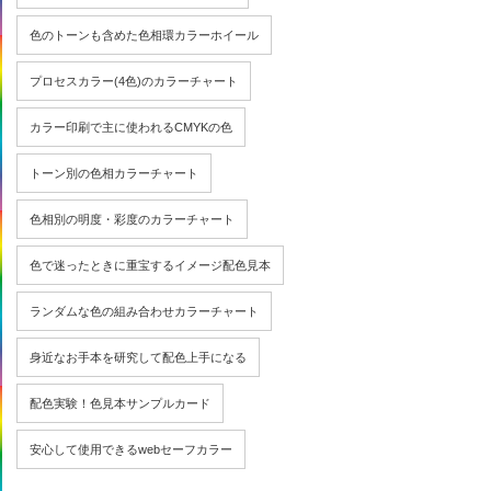
色のトーンも含めた色相環カラーホイール
プロセスカラー(4色)のカラーチャート
カラー印刷で主に使われるCMYKの色
トーン別の色相カラーチャート
色相別の明度・彩度のカラーチャート
色で迷ったときに重宝するイメージ配色見本
ランダムな色の組み合わせカラーチャート
身近なお手本を研究して配色上手になる
配色実験！色見本サンプルカード
安心して使用できるwebセーフカラー