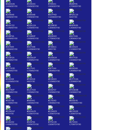
#ABA536
#939D3C
#789641
#588F45
C40M30Y90
C50M30Y90
C60M30Y90
C70M30Y90
#2A8948
#00834B
#007F4D
#F6AC19
C80M30Y90
C90M30Y90
C100M30Y90
M40Y90
#E6A722
#D3A12A
#C09B30
#AB9535
C10M40Y90
C20M40Y90
C30M40Y90
C40M40Y90
#938F3A
#7A883F
#5D8343
#367D46
C50M40Y90
C60M40Y90
C70M40Y90
C80M40Y90
#007849
#00744B
#F3981C
#E39423
C90M40Y90
C100M40Y90
M50Y90
C10M50Y90
#D18F2A
#BE8A2F
#AA8534
#947F39
C20M50Y90
C30M50Y90
C40M50Y90
C50M50Y90
#7C7A3D
#617541
#3F7044
#006D46
C60M50Y90
C70M50Y90
C80M50Y90
C90M50Y90
#006948
#F0831E
#E08024
#CF7C2A
C100M50Y90
M60Y90
C10M60Y90
C20M60Y90
#BD782F
#AA7433
#946F37
#7E6B3B
C30M60Y90
C40M60Y90
C50M60Y90
C60M60Y90
#65673E
#466441
#176043
#005E45
C70M60Y90
C80M60Y90
C90M60Y90
C100M60Y90
#ED6D1F
#DE6A25
#CD6829
#BC652E
M70Y90
C10M70Y90
C20M70Y90
C30M70Y90
#A96232
#945F36
#7F5C39
#67593C
C40M70Y90
C50M70Y90
C60M70Y90
C70M70Y90