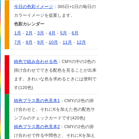
今日の色彩イメージ
：365日+1日の毎日の
カラーイメージを提案します。
色彩カレンダー
1月
-
2月
-
3月
-
4月
-
5月
-
6月
7月
-
8月
-
9月
-
10月
-
11月
-
12月
純色で組み合わせる色
：CMYの中の2色の
掛け合わせでできる配色を見ることが出来
ます。きれいな色を求めるときには便利で
す(120色)
純色プラス黒の色見本1
：CMYの2色の掛
け合わせと、それにKを加えた色の配色サ
ンプルのチェックカードです(420色)
純色プラス黒の色見本2
：CMYの2色の掛
け合わせで作る中間色と、それにKを加え