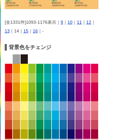
#7F5C39
#67593C
#4B563F
#275441
C60M70Y90
C70M70Y90
C80M70Y90
C90M70Y90
[全1331件]1093-1176表示｜
9
｜
10
｜
11
｜
12
｜
13
｜14｜
15
｜
16
｜-
背景色をチェンジ