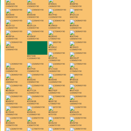
#ABA536
#939D3C
#789641
#588F45
C40M30Y90
C50M30Y90
C60M30Y90
C70M30Y90
#2A8948
#00834B
#007F4D
#F6AC19
C80M30Y90
C90M30Y90
C100M30Y90
M40Y90
#E6A722
#D3A12A
#C09B30
#AB9535
C10M40Y90
C20M40Y90
C30M40Y90
C40M40Y90
#938F3A
#7A883F
#5D8343
#367D46
C50M40Y90
C60M40Y90
C70M40Y90
C80M40Y90
#007849
#F3981C
#E39423
C90M40Y90
M50Y90
C10M50Y90
#00744B
#D18F2A
#BE8A2F
C100M40Y90
C20M50Y90
C30M50Y90
#AA8534
#947F39
#7C7A3D
#617541
C40M50Y90
C50M50Y90
C60M50Y90
C70M50Y90
#3F7044
#006D46
#006948
#F0831E
C80M50Y90
C90M50Y90
C100M50Y90
M60Y90
#E08024
#CF7C2A
#BD782F
#AA7433
C10M60Y90
C20M60Y90
C30M60Y90
C40M60Y90
#946F37
#7E6B3B
#65673E
#466441
C50M60Y90
C60M60Y90
C70M60Y90
C80M60Y90
#176043
#005E45
#ED6D1F
#DE6A25
C90M60Y90
C100M60Y90
M70Y90
C10M70Y90
#CD6829
#BC652E
#A96232
#945F36
C20M70Y90
C30M70Y90
C40M70Y90
C50M70Y90