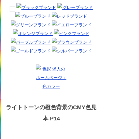
ライトトーンの橙色背景のCMY色見
本 P14