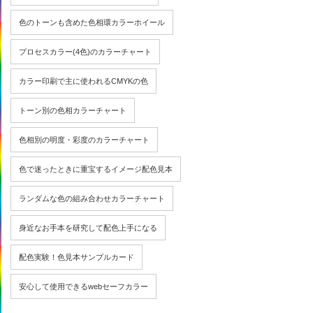
色のトーンも含めた色相環カラーホイール
プロセスカラー(4色)のカラーチャート
カラー印刷で主に使われるCMYKの色
トーン別の色相カラーチャート
色相別の明度・彩度のカラーチャート
色で迷ったときに重宝するイメージ配色見本
ランダムな色の組み合わせカラーチャート
身近なお手本を研究して配色上手になる
配色実験！色見本サンプルカード
安心して使用できるwebセーフカラー