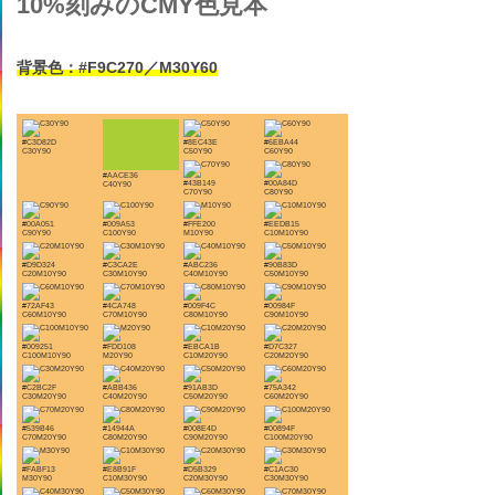
10%刻みのCMY色見本
背景色：#F9C270／M30Y60
#C3D82D
#8EC43E
#6EBA44
C30Y90
C50Y90
C60Y90
#AACE36
#43B149
#00A84D
C40Y90
C70Y90
C80Y90
#00A051
#009A53
#FFE200
#EEDB15
C90Y90
C100Y90
M10Y90
C10M10Y90
#D9D324
#C3CA2E
#ABC236
#90B83D
C20M10Y90
C30M10Y90
C40M10Y90
C50M10Y90
#72AF43
#4CA748
#009F4C
#00984F
C60M10Y90
C70M10Y90
C80M10Y90
C90M10Y90
#009251
#FDD108
#EBCA1B
#D7C327
C100M10Y90
M20Y90
C10M20Y90
C20M20Y90
#C2BC2F
#ABB436
#91AB3D
#75A342
C30M20Y90
C40M20Y90
C50M20Y90
C60M20Y90
#539B46
#14944A
#008E4D
#00894F
C70M20Y90
C80M20Y90
C90M20Y90
C100M20Y90
#FABF13
#E8B91F
#D5B329
#C1AC30
M30Y90
C10M30Y90
C20M30Y90
C30M30Y90