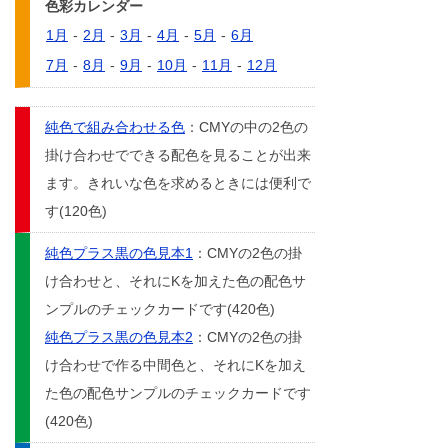
色彩カレンダー
1月
-
2月
-
3月
-
4月
-
5月
-
6月
7月
-
8月
-
9月
-
10月
-
11月
-
12月
純色で組み合わせる色
：CMYの中の2色の
掛け合わせでできる配色を見ることが出来
ます。きれいな色を求めるときには便利で
す(120色)
純色プラス黒の色見本1
：CMYの2色の掛
け合わせと、それにKを加えた色の配色サ
ンプルのチェックカードです(420色)
純色プラス黒の色見本2
：CMYの2色の掛
け合わせで作る中間色と、それにKを加え
た色の配色サンプルのチェックカードです
(420色)