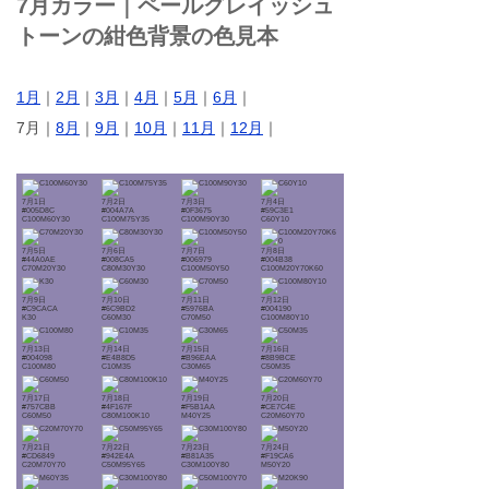
7月カラー｜ペールグレイッシュ
トーンの紺色背景の色見本
1月
｜
2月
｜
3月
｜
4月
｜
5月
｜
6月
｜
7月｜
8月
｜
9月
｜
10月
｜
11月
｜
12月
｜
7月1日
7月2日
7月3日
7月4日
#005D8C
#004A7A
#0F3675
#59C3E1
C100M60Y30
C100M75Y35
C100M90Y30
C60Y10
7月5日
7月6日
7月7日
7月8日
#44A0AE
#008CA5
#006979
#004B38
C70M20Y30
C80M30Y30
C100M50Y50
C100M20Y70K60
7月9日
7月10日
7月11日
7月12日
#C9CACA
#6C9BD2
#5976BA
#004190
K30
C60M30
C70M50
C100M80Y10
7月13日
7月14日
7月15日
7月16日
#004098
#E4B8D5
#B96EAA
#8B9BCE
C100M80
C10M35
C30M65
C50M35
7月17日
7月18日
7月19日
7月20日
#757CBB
#4F167F
#F5B1AA
#CE7C4E
C60M50
C80M100K10
M40Y25
C20M60Y70
7月21日
7月22日
7月23日
7月24日
#CD6849
#942E4A
#B81A35
#F19CA6
C20M70Y70
C50M95Y65
C30M100Y80
M50Y20