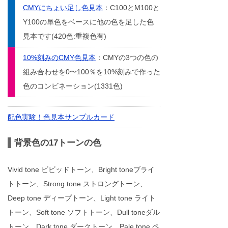
CMYにちょい足し色見本
：C100とM100と
Y100の単色をベースに他の色を足した色
見本です(420色:重複色有)
10%刻みのCMY色見本
：CMYの3つの色の
組み合わせを0〜100％を10%刻みで作った
色のコンビネーション(1331色)
配色実験！色見本サンプルカード
背景色の17トーンの色
Vivid tone ビビッドトーン、Bright toneブライ
トトーン、Strong tone ストロングトーン、
Deep tone ディープトーン、Light tone ライト
トーン、Soft tone ソフトトーン、Dull toneダル
トーン、Dark tone ダークトーン、Pale tone ペ