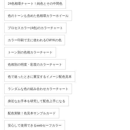
24色相環チャート！純色とその中間色
色のトーンも含めた色相環カラーホイール
プロセスカラー(4色)のカラーチャート
カラー印刷で主に使われるCMYKの色
トーン別の色相カラーチャート
色相別の明度・彩度のカラーチャート
色で迷ったときに重宝するイメージ配色見本
ランダムな色の組み合わせカラーチャート
身近なお手本を研究して配色上手になる
配色実験！色見本サンプルカード
安心して使用できるwebセーフカラー