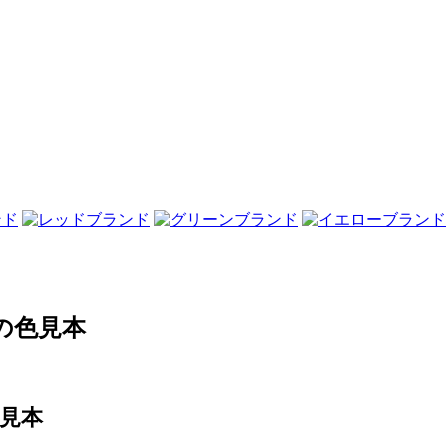
の色見本
見本