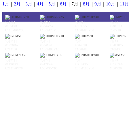
1月
｜
2月
｜
3月
｜
4月
｜
5月
｜
6月
｜7月｜
8月
｜
9月
｜
10月
｜
11月
7月1日
7月2日
7月3日
7月4日
#005D8C
#004A7A
#0F3675
#59C3E1
C100M60Y30
C100M75Y35
C100M90Y30
C60Y10
7月11日
7月12日
7月13日
7月14日
#5976BA
#004190
#004098
#E4B8D5
C70M50
C100M80Y10
C100M80
C10M35
7月21日
7月22日
7月23日
7月24日
#CD6849
#942E4A
#B81A35
#F19CA6
C20M70Y70
C50M95Y65
C30M100Y80
M50Y20