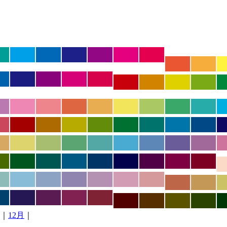
｜
12月
｜