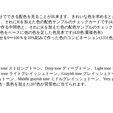
せでできる配色を見ることが出来ます。きれいな色を求めるときに
と、それにKを加えた色の配色サンプルのチェックカードです(42
で作る中間色と、それにKを加えた色の配色サンプルのチェックカー
0の単色をベースに他の色を足した色見本です(420色:重複色有)
を0〜100％を10%刻みで作った色のコンビネーション(1331色
ng tone ストロングトーン、Deep tone ディープトーン、Light to
ayish tone ライトグレイッシュトーン、Grayish tone グレイッシュト
トーン、Middle grayish tone ミドルグレイッシュトーン、Very gr
色・黒色を加えた207色が背景色に当てられます。