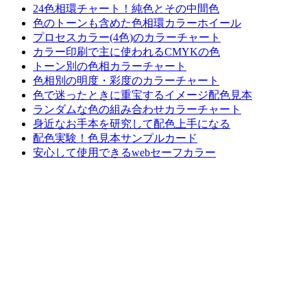
24色相環チャート！純色とその中間色
色のトーンも含めた色相環カラーホイール
プロセスカラー(4色)のカラーチャート
カラー印刷で主に使われるCMYKの色
トーン別の色相カラーチャート
色相別の明度・彩度のカラーチャート
色で迷ったときに重宝するイメージ配色見本
ランダムな色の組み合わせカラーチャート
身近なお手本を研究して配色上手になる
配色実験！色見本サンプルカード
安心して使用できるwebセーフカラー