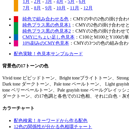
1月
-
2月
-
3月
-
4月
-
5月
-
6月
7月
-
8月
-
9月
-
10月
-
11月
-
12月
純色で組み合わせる色
：CMYの中の2色の掛け合わ
純色プラス黒の色見本1
：CMYの2色の掛け合わせ
純色プラス黒の色見本2
：CMYの2色の掛け合わせ
CMYにちょい足し色見本
：C100とM100とY10
10%刻みのCMY色見本
：CMYの3つの色の組み合わせ
配色実験！色見本サンプルカード
背景色の17トーンの色
Vivid tone ビビッドトーン、Bright toneブライトトーン、Stro
Dark tone ダークトーン、Pale tone ペールトーン、 Light gr
tone ベリーペールトーン、Pale grayish tone ペールグレイッシュ
ダークトーン、の17色調と各色での12色相、それに白色・灰
カラーチャート
配色検索！キーワードから作る配色
12色の関係性が分かる色相環チャート