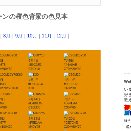
ーンの橙色背景の色見本
｜
8月
｜
9月
｜
10月
｜
11月
｜
12月
｜
3日
7月4日
7月5日
3675
#59C3E1
#44A0AE
0M90Y30
C60Y10
C70M20Y30
8日
7月9日
7月10日
W
4B38
#C9CACA
#6C9BD2
0M20Y70K60
K30
C60M30
13日
7月14日
7月15日
098
#E4B8D5
#B96EAA
0M80
C10M35
C30M65
18日
7月19日
7月20日
167F
#F5B1AA
#CE7C4E
M100K10
M40Y25
C20M60Y70