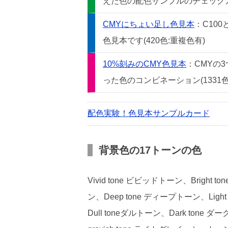
えた色の配色サンプルのチェックカー
CMYにちょい足し色見本
：C10
色見本です(420色:重複色有)
10%刻みのCMY色見本
：CMYの
った色のコンビネーション(1331色
配色実験！色見本サンプルカード
背景色の17トーンの色
Vivid tone ビビッドトーン、Bright
ン、Deep tone ディープトーン、Light
Dull toneダルトーン、Dark tone ダ