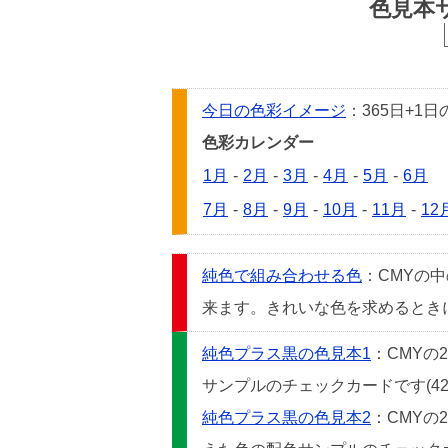
色見本
今日の色彩イメージ
：365日+
色彩カレンダー
1月
-
2月
-
3月
-
4月
-
5月
-
6月
7月
-
8月
-
9月
-
10月
-
11月
-
12
純色で組み合わせる色
：CMYの
来ます。きれいな色を求めるときには
純色プラス黒の色見本1
：CMYの
サンプルのチェックカードです(42
純色プラス黒の色見本2
：CMYの