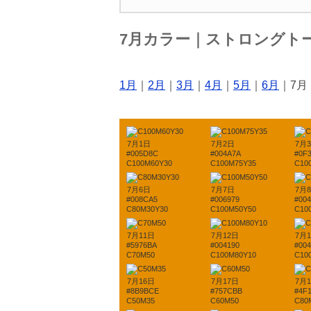
7月カラー｜ストロングト
1月
｜
2月
｜
3月
｜
4月
｜
5月
｜
6月
｜7月
7月1日
7月2日
7月
#005D8C
#004A7A
#0F
C100M60Y30
C100M75Y35
C10
7月6日
7月7日
7月
#008CA5
#006979
#00
C80M30Y30
C100M50Y50
C10
7月11日
7月12日
7月
#5976BA
#004190
#004
C70M50
C100M80Y10
C10
7月16日
7月17日
7月
#8B9BCE
#757CBB
#4F
C50M35
C60M50
C80