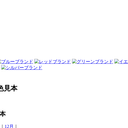
色見本
本
｜
12月
｜