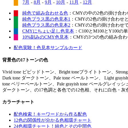
7月
-
8月
-
9月
-
10月
-
11月
-
12月
純色で組み合わせる色
：CMYの中の2色の掛け合わ
純色プラス黒の色見本1
：CMYの2色の掛け合わせ
純色プラス黒の色見本2
：CMYの2色の掛け合わせ
CMYにちょい足し色見本
：C100とM100とY10
10%刻みのCMY色見本
：CMYの3つの色の組み合わせ
配色実験！色見本サンプルカード
背景色の17トーンの色
Vivid tone ビビッドトーン、Bright toneブライトトーン、Stro
Dark tone ダークトーン、Pale tone ペールトーン、 Light gr
tone ベリーペールトーン、Pale grayish tone ペールグレイッシュ
ダークトーン、の17色調と各色での12色相、それに白色・灰
カラーチャート
配色検索！キーワードから作る配色
12色の関係性が分かる色相環チャート
24色相環チャート！純色とその中間色