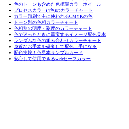
色のトーンも含めた色相環カラーホイール
プロセスカラー(4色)のカラーチャート
カラー印刷で主に使われるCMYKの色
トーン別の色相カラーチャート
色相別の明度・彩度のカラーチャート
色で迷ったときに重宝するイメージ配色見本
ランダムな色の組み合わせカラーチャート
身近なお手本を研究して配色上手になる
配色実験！色見本サンプルカード
安心して使用できるwebセーフカラー