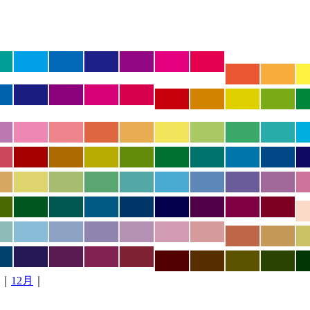
｜
12月
｜