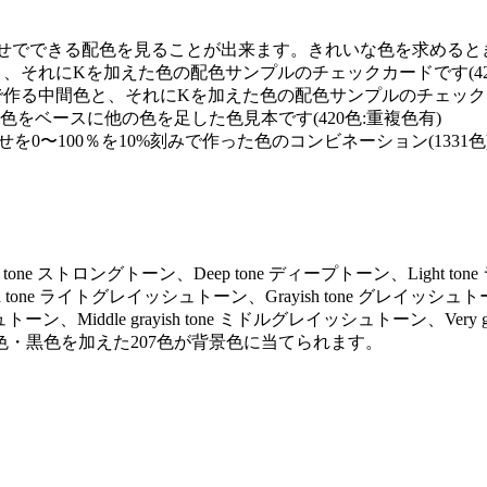
せでできる配色を見ることが出来ます。きれいな色を求めるときに
と、それにKを加えた色の配色サンプルのチェックカードです(42
で作る中間色と、それにKを加えた色の配色サンプルのチェックカー
0の単色をベースに他の色を足した色見本です(420色:重複色有)
を0〜100％を10%刻みで作った色のコンビネーション(1331色
ng tone ストロングトーン、Deep tone ディープトーン、Light to
ayish tone ライトグレイッシュトーン、Grayish tone グレイッシュト
トーン、Middle grayish tone ミドルグレイッシュトーン、Very gr
色・黒色を加えた207色が背景色に当てられます。