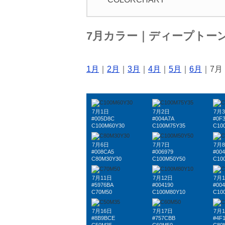
7月カラー｜ディープトー
1月
｜
2月
｜
3月
｜
4月
｜
5月
｜
6月
｜7月
7月1日
7月2日
7月
#005D8C
#004A7A
#0F
C100M60Y30
C100M75Y35
C10
7月6日
7月7日
7月
#008CA5
#006979
#00
C80M30Y30
C100M50Y50
C10
7月11日
7月12日
7月
#5976BA
#004190
#004
C70M50
C100M80Y10
C10
7月16日
7月17日
7月
#8B9BCE
#757CBB
#4F