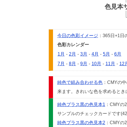
色見本
今日の色彩イメージ
：365日+
色彩カレンダー
1月
-
2月
-
3月
-
4月
-
5月
-
6月
7月
-
8月
-
9月
-
10月
-
11月
-
12
純色で組み合わせる色
：CMYの
来ます。きれいな色を求めるときには
純色プラス黒の色見本1
：CMYの
サンプルのチェックカードです(42
純色プラス黒の色見本2
：CMYの