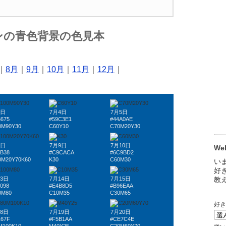
ンの青色背景の色見本
｜
8月
｜
9月
｜
10月
｜
11月
｜
12月
｜
3日
7月4日
7月5日
3675
#59C3E1
#44A0AE
0M90Y30
C60Y10
C70M20Y30
8日
7月9日
7月10日
W
4B38
#C9CACA
#6C9BD2
0M20Y70K60
K30
C60M30
13日
7月14日
7月15日
098
#E4B8D5
#B96EAA
0M80
C10M35
C30M65
18日
7月19日
7月20日
167F
#F5B1AA
#CE7C4E