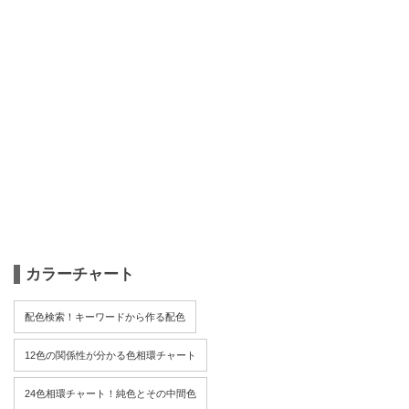
カラーチャート
配色検索！キーワードから作る配色
12色の関係性が分かる色相環チャート
24色相環チャート！純色とその中間色