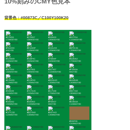
10%刻みのCMY色見本
背景色：#00873C／C100Y100K20
#579055
#278957
#008459
#007F5A
C70M30Y80
C80M30Y80
C90M30Y80
C100M30Y80
#F6AD3C
#E5A83F
#D3A243
#BF9C46
M40Y80
C10M40Y80
C20M40Y80
C30M40Y80
#AA9649
#938F4C
#79894F
#5D8352
C40M40Y80
C50M40Y80
C60M40Y80
C70M40Y80
#357D54
#007855
#007457
#F3993A
C80M40Y80
C90M40Y80
C100M40Y80
M50Y80
#E3943D
#D18F40
#BE8A43
#AA8546
C10M50Y80
C20M50Y80
C30M50Y80
C40M50Y80
#948049
#7C7A4C
#61754E
#3E7150
C50M50Y80
C60M50Y80
C70M50Y80
C80M50Y80
#006D52
#006953
#F08437
#E0803A
C90M50Y80
C100M50Y80
M60Y80
C10M60Y80
#CF7C3D
#BD7840
#A97443
C20M60Y80
C30M60Y80
C40M60Y80
#946F46
C50M60Y80