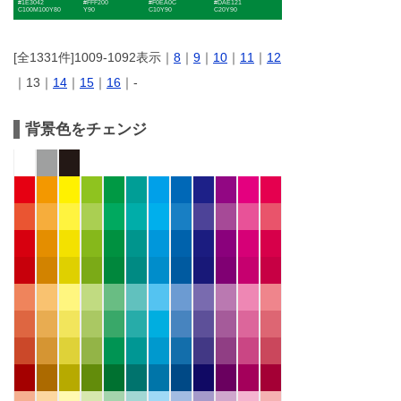
#1E3042
#FFF200
#F0EA0C
#DAE121
C100M100Y80
Y90
C10Y90
C20Y90
[全1331件]1009-1092表示｜
8
｜
9
｜
10
｜
11
｜
12
｜13｜
14
｜
15
｜
16
｜-
背景色をチェンジ