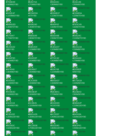
#7D6B48
#64674A
#45644C
#15614E
C60M60Y80
C70M60Y80
C80M60Y80
C90M60Y80
#005E4F
#ED6D34
#DD6B37
#CD683A
C100M60Y80
M70Y80
C10M70Y80
C20M70Y80
#BB653D
#A96240
#945F42
#7E5C45
C30M70Y80
C40M70Y80
C50M70Y80
C60M70Y80
#675947
#4B5649
#26544B
#00524C
C70M70Y80
C80M70Y80
C90M70Y80
C100M70Y80
#EA5532
#DB5434
#CB5237
#BA513A
M80Y80
C10M80Y80
C20M80Y80
C30M80Y80
#A84F3D
#944D3F
#7F4C42
#694A44
C40M80Y80
C50M80Y80
C60M80Y80
C70M80Y80
#4F4946
#304847
#004748
#E8382F
C80M80Y80
C90M80Y80
C100M80Y80
M90Y80
#D93932
#CA3935
#B93A37
#A73A3A
C10M90Y80
C20M90Y80
C30M90Y80
C40M90Y80
#943B3D
#803B3F
#6B3B41
#523B43
C50M90Y80
C60M90Y80
C70M90Y80
C80M90Y80
#363C44
#113B45
#E6002D
#D80A2F
C90M90Y80
C100M90Y80
M100Y80
C10M100Y80
#C81432
#B81A35
#A72037
#94243A
C20M100Y80
C30M100Y80
C40M100Y80
C50M100Y80
#80283C
#6C2B3E
#552D40
#3B2F41
C60M100Y80
C70M100Y80
C80M100Y80
C90M100Y80