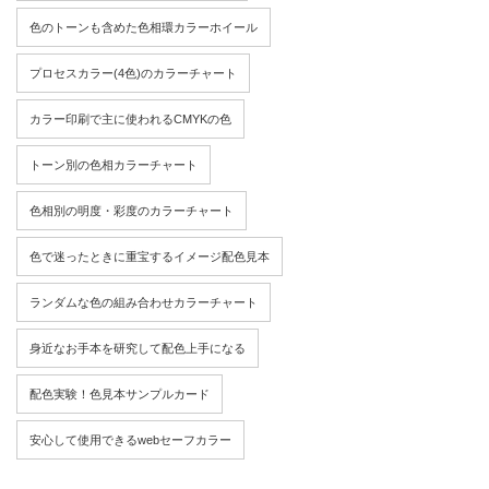
色のトーンも含めた色相環カラーホイール
プロセスカラー(4色)のカラーチャート
カラー印刷で主に使われるCMYKの色
トーン別の色相カラーチャート
色相別の明度・彩度のカラーチャート
色で迷ったときに重宝するイメージ配色見本
ランダムな色の組み合わせカラーチャート
身近なお手本を研究して配色上手になる
配色実験！色見本サンプルカード
安心して使用できるwebセーフカラー