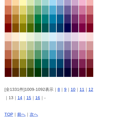
[全1331件]1009-1092表示｜
8
｜
9
｜
10
｜
11
｜
12
｜13｜
14
｜
15
｜
16
｜-
TOP
｜
前へ
｜
次へ