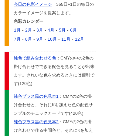
今日の色彩イメージ
：365日+1日の毎日の
カラーイメージを提案します。
色彩カレンダー
1月
-
2月
-
3月
-
4月
-
5月
-
6月
7月
-
8月
-
9月
-
10月
-
11月
-
12月
純色で組み合わせる色
：CMYの中の2色の
掛け合わせでできる配色を見ることが出来
ます。きれいな色を求めるときには便利で
す(120色)
純色プラス黒の色見本1
：CMYの2色の掛
け合わせと、それにKを加えた色の配色サ
ンプルのチェックカードです(420色)
純色プラス黒の色見本2
：CMYの2色の掛
け合わせで作る中間色と、それにKを加え