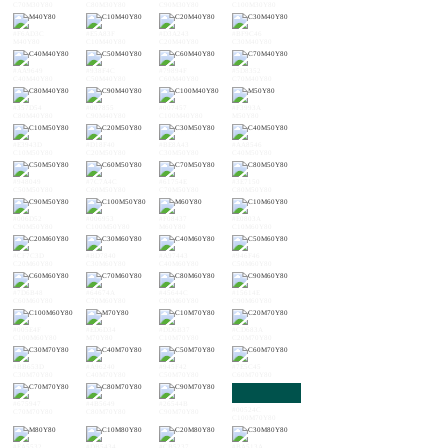
C70M30Y80
C80M30Y80
C90M30Y80
C100M30Y80
#F6AD3C
#E5A83F
#D3A243
#BF9C46
M40Y80
C10M40Y80
C20M40Y80
C30M40Y80
#AA9649
#938F4C
#79894F
#5D8352
C40M40Y80
C50M40Y80
C60M40Y80
C70M40Y80
#357D54
#007855
#007457
#F3993A
C80M40Y80
C90M40Y80
C100M40Y80
M50Y80
#E3943D
#D18F40
#BE8A43
#AA8546
C10M50Y80
C20M50Y80
C30M50Y80
C40M50Y80
#948049
#7C7A4C
#61754E
#3E7150
C50M50Y80
C60M50Y80
C70M50Y80
C80M50Y80
#006D52
#006953
#F08437
#E0803A
C90M50Y80
C100M50Y80
M60Y80
C10M60Y80
#CF7C3D
#BD7840
#A97443
#946F46
C20M60Y80
C30M60Y80
C40M60Y80
C50M60Y80
#7D6B48
#64674A
#45644C
#15614E
C60M60Y80
C70M60Y80
C80M60Y80
C90M60Y80
#005E4F
#ED6D34
#DD6B37
#CD683A
C100M60Y80
M70Y80
C10M70Y80
C20M70Y80
#BB653D
#A96240
#945F42
#7E5C45
C30M70Y80
C40M70Y80
C50M70Y80
C60M70Y80
#675947
#4B5649
#26544B
#00524C
C70M70Y80
C80M70Y80
C90M70Y80
C100M70Y80
#EA5532
#DB5434
#CB5237
#BA513A