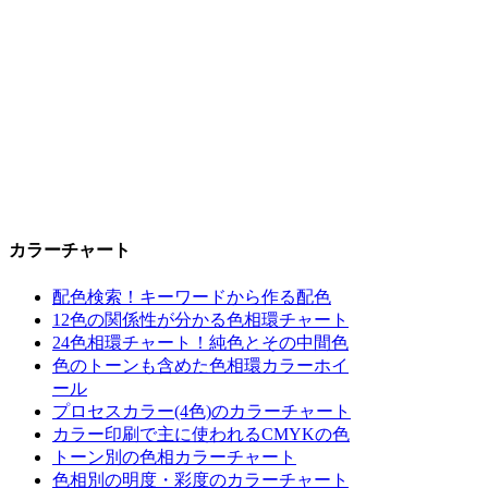
カラーチャート
配色検索！キーワードから作る配色
12色の関係性が分かる色相環チャート
24色相環チャート！純色とその中間色
色のトーンも含めた色相環カラーホイ
ール
プロセスカラー(4色)のカラーチャート
カラー印刷で主に使われるCMYKの色
トーン別の色相カラーチャート
色相別の明度・彩度のカラーチャート