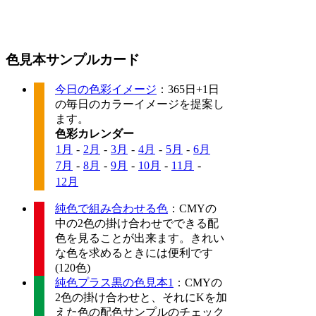
色見本サンプルカード
今日の色彩イメージ
：365日+1日
の毎日のカラーイメージを提案し
ます。
色彩カレンダー
1月
-
2月
-
3月
-
4月
-
5月
-
6月
7月
-
8月
-
9月
-
10月
-
11月
-
12月
純色で組み合わせる色
：CMYの
中の2色の掛け合わせでできる配
色を見ることが出来ます。きれい
な色を求めるときには便利です
(120色)
純色プラス黒の色見本1
：CMYの
2色の掛け合わせと、それにKを加
えた色の配色サンプルのチェック