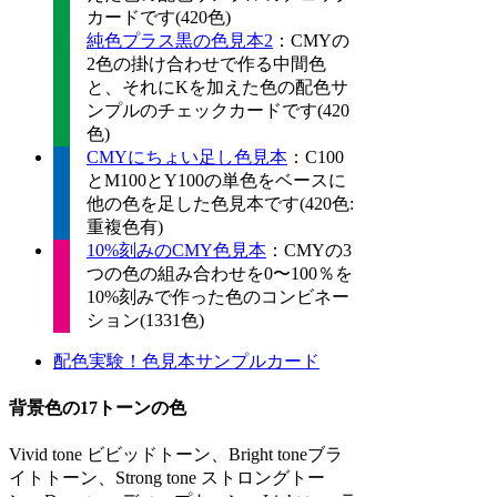
カードです(420色)
純色プラス黒の色見本2
：CMYの
2色の掛け合わせで作る中間色
と、それにKを加えた色の配色サ
ンプルのチェックカードです(420
色)
CMYにちょい足し色見本
：C100
とM100とY100の単色をベースに
他の色を足した色見本です(420色:
重複色有)
10%刻みのCMY色見本
：CMYの3
つの色の組み合わせを0〜100％を
10%刻みで作った色のコンビネー
ション(1331色)
配色実験！色見本サンプルカード
背景色の17トーンの色
Vivid tone ビビッドトーン、Bright toneブラ
イトトーン、Strong tone ストロングトー