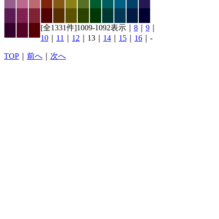
[全1331件]1009-1092表示｜
8
｜
9
｜
10
｜
11
｜
12
｜13｜
14
｜
15
｜
16
｜-
TOP
｜
前へ
｜
次へ