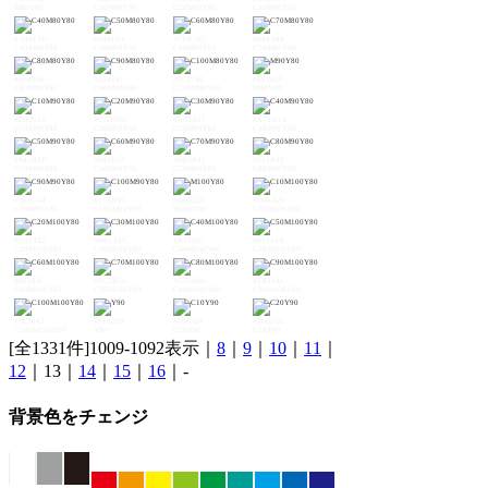
M80Y80
C10M80Y80
C20M80Y80
C30M80Y80
#A84F3D
#944D3F
#7F4C42
#694A44
C40M80Y80
C50M80Y80
C60M80Y80
C70M80Y80
#4F4946
#304847
#004748
#E8382F
C80M80Y80
C90M80Y80
C100M80Y80
M90Y80
#D93932
#CA3935
#B93A37
#A73A3A
C10M90Y80
C20M90Y80
C30M90Y80
C40M90Y80
#943B3D
#803B3F
#6B3B41
#523B43
C50M90Y80
C60M90Y80
C70M90Y80
C80M90Y80
#363C44
#113B45
#E6002D
#D80A2F
C90M90Y80
C100M90Y80
M100Y80
C10M100Y80
#C81432
#B81A35
#A72037
#94243A
C20M100Y80
C30M100Y80
C40M100Y80
C50M100Y80
#80283C
#6C2B3E
#552D40
#3B2F41
C60M100Y80
C70M100Y80
C80M100Y80
C90M100Y80
#1E3042
#FFF200
#F0EA0C
#DAE121
C100M100Y80
Y90
C10Y90
C20Y90
[全1331件]1009-1092表示｜
8
｜
9
｜
10
｜
11
｜
12
｜13｜
14
｜
15
｜
16
｜-
背景色をチェンジ