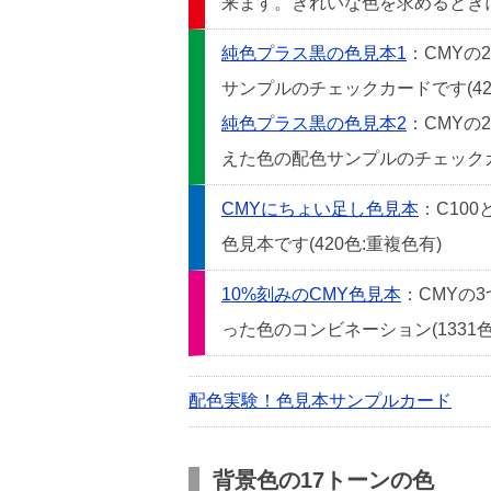
来ます。きれいな色を求めるときには
純色プラス黒の色見本1
：CMYの
サンプルのチェックカードです(42
純色プラス黒の色見本2
：CMYの
えた色の配色サンプルのチェックカー
CMYにちょい足し色見本
：C10
色見本です(420色:重複色有)
10%刻みのCMY色見本
：CMYの
った色のコンビネーション(1331色
配色実験！色見本サンプルカード
背景色の17トーンの色