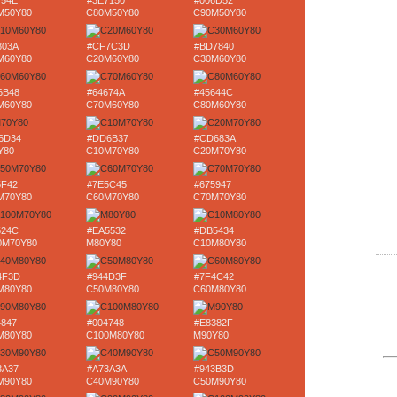
754E
#3E7150
#006D52
M50Y80
C80M50Y80
C90M50Y80
803A
#CF7C3D
#BD7840
M60Y80
C20M60Y80
C30M60Y80
6B48
#64674A
#45644C
M60Y80
C70M60Y80
C80M60Y80
6D34
#DD6B37
#CD683A
Y80
C10M70Y80
C20M70Y80
5F42
#7E5C45
#675947
M70Y80
C60M70Y80
C70M70Y80
524C
#EA5532
#DB5434
0M70Y80
M80Y80
C10M80Y80
4F3D
#944D3F
#7F4C42
M80Y80
C50M80Y80
C60M80Y80
4847
#004748
#E8382F
M80Y80
C100M80Y80
M90Y80
3A37
#A73A3A
#943B3D
M90Y80
C40M90Y80
C50M90Y80