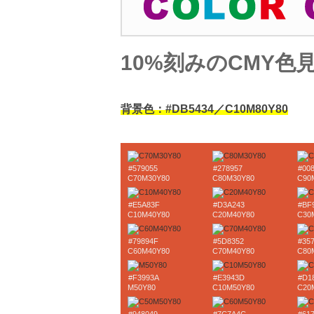
10%刻みのCMY色
背景色：#DB5434／C10M80Y80
#579055
#278957
#00
C70M30Y80
C80M30Y80
C90
#E5A83F
#D3A243
#BF
C10M40Y80
C20M40Y80
C30
#79894F
#5D8352
#35
C60M40Y80
C70M40Y80
C80
#F3993A
#E3943D
#D1
M50Y80
C10M50Y80
C20