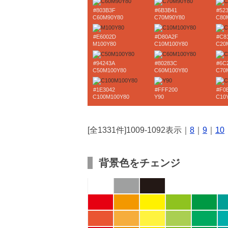
#803B3F
#6B3B41
#52
C60M90Y80
C70M90Y80
C80
#E6002D
#D80A2F
#C8
M100Y80
C10M100Y80
C20
#94243A
#80283C
#6C
C50M100Y80
C60M100Y80
C70
#1E3042
#FFF200
#F0
C100M100Y80
Y90
C10
[全1331件]1009-1092表示｜
8
｜
9
｜
10
背景色をチェンジ