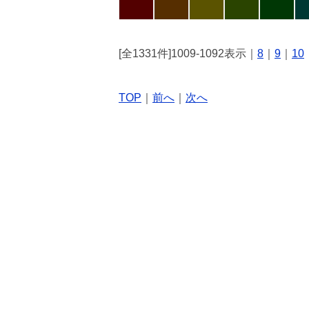
[全1331件]1009-1092表示｜
8
｜
9
｜
10
TOP
｜
前へ
｜
次へ