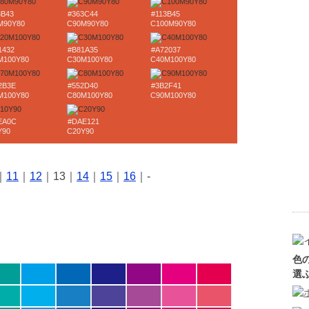
3B43
#363C44
#113B45
M90Y80
C90M90Y80
C100M90Y80
1432
#B81A35
#A72037
M100Y80
C30M100Y80
C40M100Y80
2B3E
#552D40
#3B2F41
M100Y80
C80M100Y80
C90M100Y80
EA0C
#DAE121
Y90
C20Y90
｜
11
｜
12
｜13｜
14
｜
15
｜
16
｜-
色
選