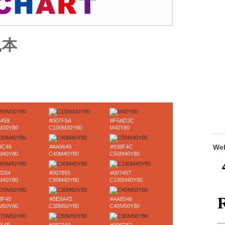
見本
8459
#007F5A
#F6AD3C
M30Y80
C100M30Y80
M40Y80
W
9C46
#AA9649
#938F4C
M40Y80
C40M40Y80
C50M40Y80
7D54
#007855
#007457
M40Y80
C90M40Y80
C100M40Y80
8F40
#BE8A43
#AA8546
M50Y80
C30M50Y80
C40M50Y80