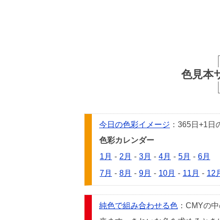
色見本
今日の色彩イメージ
：365日+
色彩カレンダー
1月
-
2月
-
3月
-
4月
-
5月
-
6月
7月
-
8月
-
9月
-
10月
-
11月
-
12
純色で組み合わせる色
：CMYの