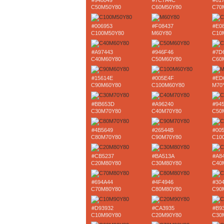
#948049
#7C7A4C
#61
C50M50Y80
C60M50Y80
C70
#006953
#F08437
#E0
C100M50Y80
M60Y80
C10
#A97443
#946F46
#7D
C40M60Y80
C50M60Y80
C60
#15614E
#005E4F
#ED
C90M60Y80
C100M60Y80
M70
#BB653D
#A96240
#94
C30M70Y80
C40M70Y80
C50
#4B5649
#26544B
#00
C80M70Y80
C90M70Y80
C10
#CB5237
#BA513A
#A8
C20M80Y80
C30M80Y80
C40
#694A44
#4F4946
#30
C70M80Y80
C80M80Y80
C90
#D93932
#CA3935
#B9
C10M90Y80
C20M90Y80
C30