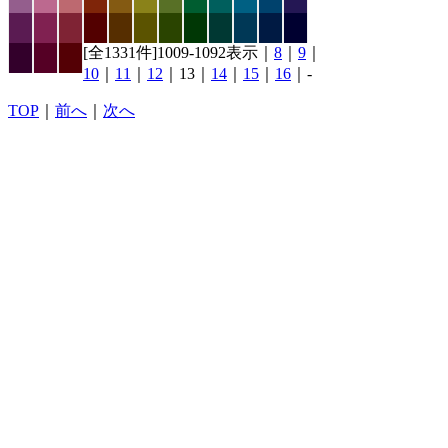
[全1331件]1009-1092表示｜
8
｜
9
｜
10
｜
11
｜
12
｜13｜
14
｜
15
｜
16
｜-
TOP
｜
前へ
｜
次へ