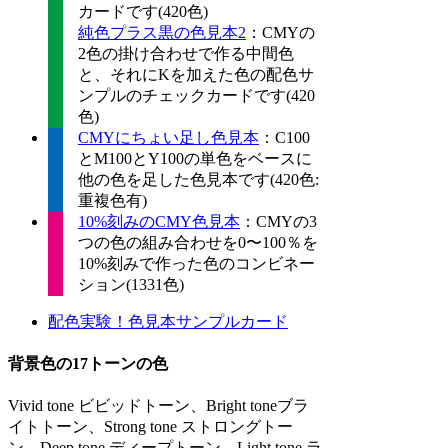
カードです(420色)
純色プラス黒の色見本2
：CMYの
2色の掛け合わせで作る中間色
と、それにKを加えた色の配色サ
ンプルのチェックカードです(420
色)
CMYにちょい足し色見本
：C100
とM100とY100の単色をベースに
他の色を足した色見本です(420色:
重複色有)
10%刻みのCMY色見本
：CMYの3
つの色の組み合わせを0〜100％を
10%刻みで作った色のコンビネー
ション(1331色)
配色実験！色見本サンプルカード
背景色の17トーンの色
Vivid tone ビビッドトーン、Bright toneブラ
イトトーン、Strong tone ストロングトー
ン、Deep tone ディープトーン、Light tone ラ