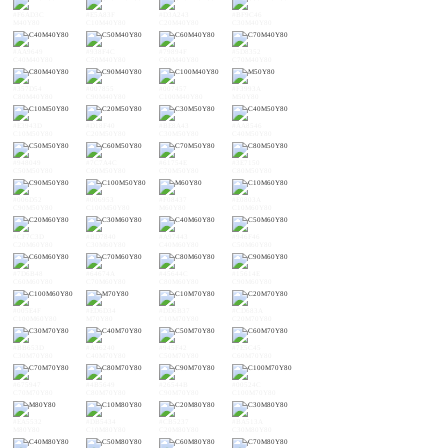
#F6AD3C
#E5A83F
#D3A243
#BF9C46
M40Y80
C10M40Y80
C20M40Y80
C30M40Y80
#AA9649
#938F4C
#79894F
#5D8352
C40M40Y80
C50M40Y80
C60M40Y80
C70M40Y80
#357D54
#007855
#007457
#F3993A
C80M40Y80
C90M40Y80
C100M40Y80
M50Y80
#E3943D
#D18F40
#BE8A43
#AA8546
C10M50Y80
C20M50Y80
C30M50Y80
C40M50Y80
#948049
#7C7A4C
#61754E
#3E7150
C50M50Y80
C60M50Y80
C70M50Y80
C80M50Y80
#006D52
#006953
#F08437
#E0803A
C90M50Y80
C100M50Y80
M60Y80
C10M60Y80
#CF7C3D
#BD7840
#A97443
#946F46
C20M60Y80
C30M60Y80
C40M60Y80
C50M60Y80
#7D6B48
#64674A
#45644C
#15614E
C60M60Y80
C70M60Y80
C80M60Y80
C90M60Y80
#005E4F
#ED6D34
#DD6B37
#CD683A
C100M60Y80
M70Y80
C10M70Y80
C20M70Y80
#BB653D
#A96240
#945F42
#7E5C45
C30M70Y80
C40M70Y80
C50M70Y80
C60M70Y80
#675947
#4B5649
#26544B
#00524C
C70M70Y80
C80M70Y80
C90M70Y80
C100M70Y80
#EA5532
#DB5434
#CB5237
#BA513A
M80Y80
C10M80Y80
C20M80Y80
C30M80Y80