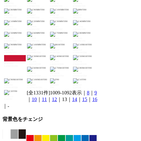
#A84F3D
#944D3F
#7F4C42
#694A44
C40M80Y80
C50M80Y80
C60M80Y80
C70M80Y80
#4F4946
#304847
#004748
#E8382F
C80M80Y80
C90M80Y80
C100M80Y80
M90Y80
#D93932
#CA3935
#B93A37
#A73A3A
C10M90Y80
C20M90Y80
C30M90Y80
C40M90Y80
#943B3D
#803B3F
#6B3B41
#523B43
C50M90Y80
C60M90Y80
C70M90Y80
C80M90Y80
#363C44
#113B45
#E6002D
#D80A2F
C90M90Y80
C100M90Y80
M100Y80
C10M100Y80
#B81A35
#A72037
#94243A
#C81432
C30M100Y80
C40M100Y80
C50M100Y80
C20M100Y80
#80283C
#6C2B3E
#552D40
C60M100Y80
C70M100Y80
C80M100Y80
#3B2F41
#1E3042
#FFF200
#F0EA0C
C90M100Y80
C100M100Y80
Y90
C10Y90
[全1331件]1009-1092表示｜
8
｜
9
#DAE121
｜
10
｜
11
｜
12
｜13｜
14
｜
15
｜
16
C20Y90
｜-
背景色をチェンジ