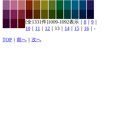
[全1331件]1009-1092表示｜
8
｜
9
｜
10
｜
11
｜
12
｜13｜
14
｜
15
｜
16
｜-
TOP
｜
前へ
｜
次へ