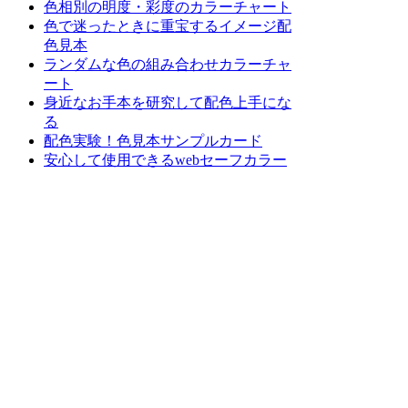
色相別の明度・彩度のカラーチャート
色で迷ったときに重宝するイメージ配
色見本
ランダムな色の組み合わせカラーチャ
ート
身近なお手本を研究して配色上手にな
る
配色実験！色見本サンプルカード
安心して使用できるwebセーフカラー