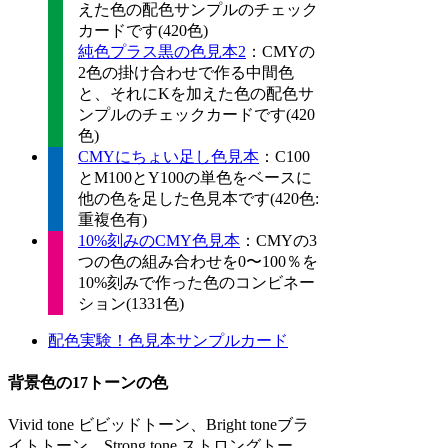
えた色の配色サンプルのチェック
カードです(420色)
純色プラス黒の色見本2
：CMYの
2色の掛け合わせで作る中間色
と、それにKを加えた色の配色サ
ンプルのチェックカードです(420
色)
CMYにちょい足し色見本
：C100
とM100とY100の単色をベースに
他の色を足した色見本です(420色:
重複色有)
10%刻みのCMY色見本
：CMYの3
つの色の組み合わせを0〜100％を
10%刻みで作った色のコンビネー
ション(1331色)
配色実験！色見本サンプルカード
背景色の17トーンの色
Vivid tone ビビッドトーン、Bright toneブラ
イトトーン、Strong tone ストロングトー