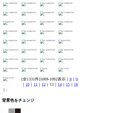
C100M70Y80
M80Y80
C10M80Y80
C20M80Y80
#BA513A
#A84F3D
#944D3F
#7F4C42
C30M80Y80
C40M80Y80
C50M80Y80
C60M80Y80
#694A44
#4F4946
#304847
#004748
C70M80Y80
C80M80Y80
C90M80Y80
C100M80Y80
#E8382F
#D93932
#CA3935
#B93A37
M90Y80
C10M90Y80
C20M90Y80
C30M90Y80
#A73A3A
#943B3D
#803B3F
#6B3B41
C40M90Y80
C50M90Y80
C60M90Y80
C70M90Y80
#523B43
#363C44
#113B45
#E6002D
C80M90Y80
C90M90Y80
C100M90Y80
M100Y80
#D80A2F
#C81432
#B81A35
#A72037
C10M100Y80
C20M100Y80
C30M100Y80
C40M100Y80
#94243A
#80283C
#6C2B3E
#552D40
C50M100Y80
C60M100Y80
C70M100Y80
C80M100Y80
#3B2F41
#1E3042
#FFF200
#F0EA0C
C90M100Y80
C100M100Y80
Y90
C10Y90
[全1331件]1009-1092表示｜
8
｜
9
#DAE121
｜
10
｜
11
｜
12
｜13｜
14
｜
15
｜
16
C20Y90
｜-
背景色をチェンジ