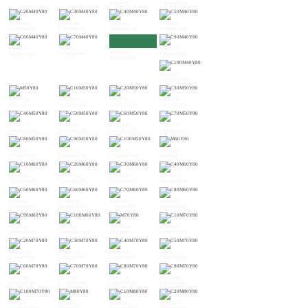
M40Y80
C10M40Y80
#D3A243
#BF9C46
#AA9649
#938F4C
C20M40Y80
C30M40Y80
C40M40Y80
C50M40Y80
#79894F
#5D8352
#007855
#357D54
C60M40Y80
C70M40Y80
C90M40Y80
C80M40Y80
#007457
C100M40Y80
#F3993A
#E3943D
#D18F40
#BE8A43
M50Y80
C10M50Y80
C20M50Y80
C30M50Y80
#AA8546
#948049
#7C7A4C
#61754E
C40M50Y80
C50M50Y80
C60M50Y80
C70M50Y80
#3E7150
#006D52
#006953
#F08437
C80M50Y80
C90M50Y80
C100M50Y80
M60Y80
#E0803A
#CF7C3D
#BD7840
#A97443
C10M60Y80
C20M60Y80
C30M60Y80
C40M60Y80
#946F46
#7D6B48
#64674A
#45644C
C50M60Y80
C60M60Y80
C70M60Y80
C80M60Y80
#15614E
#005E4F
#ED6D34
#DD6B37
C90M60Y80
C100M60Y80
M70Y80
C10M70Y80
#CD683A
#BB653D
#A96240
#945F42
C20M70Y80
C30M70Y80
C40M70Y80
C50M70Y80
#7E5C45
#675947
#4B5649
#26544B
C60M70Y80
C70M70Y80
C80M70Y80
C90M70Y80
#00524C
#EA5532
#DB5434
#CB5237