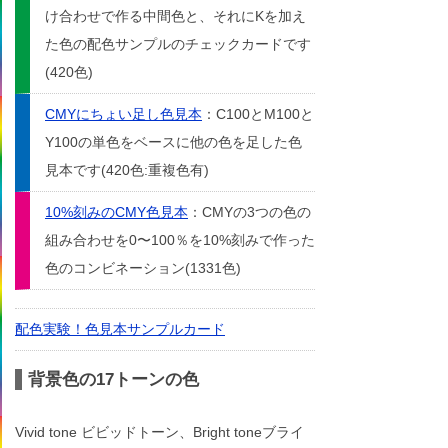
け合わせで作る中間色と、それにKを加え
た色の配色サンプルのチェックカードです
(420色)
CMYにちょい足し色見本
：C100とM100と
Y100の単色をベースに他の色を足した色
見本です(420色:重複色有)
10%刻みのCMY色見本
：CMYの3つの色の
組み合わせを0〜100％を10%刻みで作った
色のコンビネーション(1331色)
配色実験！色見本サンプルカード
背景色の17トーンの色
Vivid tone ビビッドトーン、Bright toneブライ