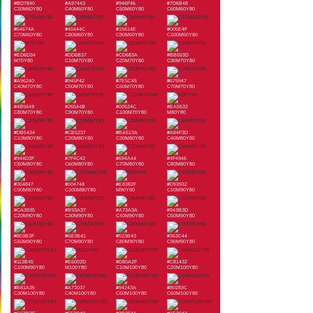
#BD7840
#A97443
#946F46
#7D6B48
C30M60Y80
C40M60Y80
C50M60Y80
C60M60Y80
#64674A
#45644C
#15614E
#005E4F
C70M60Y80
C80M60Y80
C90M60Y80
C100M60Y80
#ED6D34
#DD6B37
#CD683A
#BB653D
M70Y80
C10M70Y80
C20M70Y80
C30M70Y80
#A96240
#945F42
#7E5C45
#675947
C40M70Y80
C50M70Y80
C60M70Y80
C70M70Y80
#4B5649
#26544B
#00524C
#EA5532
C80M70Y80
C90M70Y80
C100M70Y80
M80Y80
#DB5434
#CB5237
#BA513A
#A84F3D
C10M80Y80
C20M80Y80
C30M80Y80
C40M80Y80
#944D3F
#7F4C42
#694A44
#4F4946
C50M80Y80
C60M80Y80
C70M80Y80
C80M80Y80
#304847
#004748
#E8382F
#D93932
C90M80Y80
C100M80Y80
M90Y80
C10M90Y80
#CA3935
#B93A37
#A73A3A
#943B3D
C20M90Y80
C30M90Y80
C40M90Y80
C50M90Y80
#803B3F
#6B3B41
#523B43
#363C44
C60M90Y80
C70M90Y80
C80M90Y80
C90M90Y80
#113B45
#E6002D
#D80A2F
#C81432
C100M90Y80
M100Y80
C10M100Y80
C20M100Y80
#B81A35
#A72037
#94243A
#80283C
C30M100Y80
C40M100Y80
C50M100Y80
C60M100Y80