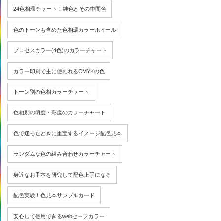
24色相環チャート！純色とその中間色
色のトーンも含めた色相環カラーホイール
プロセスカラー(4色)のカラーチャート
カラー印刷で主に使われるCMYKの色
トーン別の色相カラーチャート
色相別の明度・彩度のカラーチャート
色で迷ったときに重宝するイメージ配色見本
ランダムな色の組み合わせカラーチャート
身近なお手本を研究して配色上手になる
配色実験！色見本サンプルカード
安心して使用できるwebセーフカラー