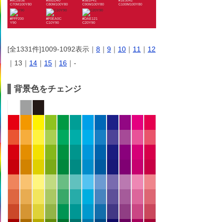
#6C2B3E
#552D40
#3B2F41
#1E3042
C70M100Y80
C80M100Y80
C90M100Y80
C100M100Y80
#FFF200
#F0EA0C
#DAE121
Y90
C10Y90
C20Y90
[全1331件]1009-1092表示｜
8
｜
9
｜
10
｜
11
｜
12
｜13｜
14
｜
15
｜
16
｜-
背景色をチェンジ