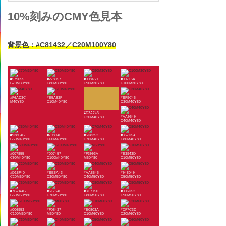
10%刻みのCMY色見本
背景色：#C81432／C20M100Y80
#579055
#278957
#008459
#007F5A
C70M30Y80
C80M30Y80
C90M30Y80
C100M30Y80
#F6AD3C
#E5A83F
#BF9C46
M40Y80
C10M40Y80
C30M40Y80
#D3A243
#AA9649
C20M40Y80
C40M40Y80
#938F4C
#79894F
#5D8352
#357D54
C50M40Y80
C60M40Y80
C70M40Y80
C80M40Y80
#007855
#007457
#F3993A
#E3943D
C90M40Y80
C100M40Y80
M50Y80
C10M50Y80
#D18F40
#BE8A43
#AA8546
#948049
C20M50Y80
C30M50Y80
C40M50Y80
C50M50Y80
#7C7A4C
#61754E
#3E7150
#006D52
C60M50Y80
C70M50Y80
C80M50Y80
C90M50Y80
#006953
#F08437
#E0803A
#CF7C3D
C100M50Y80
M60Y80
C10M60Y80
C20M60Y80