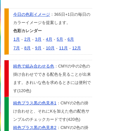
今日の色彩イメージ
：365日+1日の毎日の
カラーイメージを提案します。
色彩カレンダー
1月
-
2月
-
3月
-
4月
-
5月
-
6月
7月
-
8月
-
9月
-
10月
-
11月
-
12月
純色で組み合わせる色
：CMYの中の2色の
掛け合わせでできる配色を見ることが出来
ます。きれいな色を求めるときには便利で
す(120色)
純色プラス黒の色見本1
：CMYの2色の掛
け合わせと、それにKを加えた色の配色サ
ンプルのチェックカードです(420色)
純色プラス黒の色見本2
：CMYの2色の掛