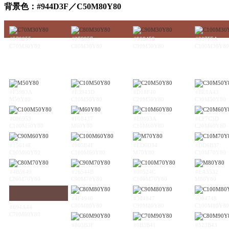
背景色：#944D3F／C50M80Y80
#579055
#278957
#008459
#007F5A
C70M30Y80
C80M30Y80
C90M30Y80
C100M30Y80
#F3993A
#E3943D
#D18F40
#BE8A43
M50Y80
C10M50Y80
C20M50Y80
C30M50Y80
#006953
#F08437
#E0803A
#CF7C3D
C100M50Y80
M60Y80
C10M60Y80
C20M60Y80
#15614E
#005E4F
#ED6D34
#DD6B37
C90M60Y80
C100M60Y80
M70Y80
C10M70Y80
#4B5649
#26544B
#00524C
#EA5532
C80M70Y80
C90M70Y80
C100M70Y80
M80Y80
#4F4946
#304847
#004748
C80M80Y80
C90M80Y80
C100M80Y80
#694A44
C70M80Y80
#803B3F
#6B3B41
#523B43