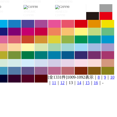
100Y80
C20M100Y80
C30M100Y80
00
#F0EA0C
#DAE121
C10Y90
C20Y90
[全1331件]1009-1092表示｜
8
｜
9
｜
10
｜
11
｜
12
｜13｜
14
｜
15
｜
16
｜-