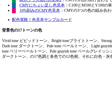
CMYにちょい足し色見本
：C100とM100とY10
10%刻みのCMY色見本
：CMYの3つの色の組み合わせ
配色実験！色見本サンプルカード
背景色の17トーンの色
Vivid tone ビビッドトーン、Bright toneブライトトーン、Stro
Dark tone ダークトーン、Pale tone ペールトーン、 Light gr
tone ベリーペールトーン、Pale grayish tone ペールグレイッシュ
ダークトーン、の17色調と各色での12色相、それに白色・灰