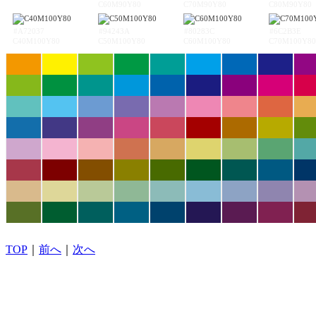
C60M90Y80
C70M90Y80
C80M90Y80
#A72037
#94243A
#80283C
#6C2B3E
C40M100Y80
C50M100Y80
C60M100Y80
C70M100Y80
TOP
｜
前へ
｜
次へ