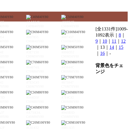
C46
#AA9649
#938F4C
40Y80
C40M40Y80
C50M40Y80
[全1331件]1009-
1092表示｜
8
｜
D54
#007855
#007457
9
｜
10
｜
11
｜
12
40Y80
C90M40Y80
C100M40Y80
｜13｜
14
｜
15
54E
#3E7150
#006D52
｜
16
｜-
50Y80
C80M50Y80
C90M50Y80
背景色をチェ
B48
#64674A
#45644C
ンジ
60Y80
C70M60Y80
C80M60Y80
42
#7E5C45
#675947
70Y80
C60M70Y80
C70M70Y80
F3D
#944D3F
#7F4C42
80Y80
C50M80Y80
C60M80Y80
A37
#A73A3A
#943B3D
90Y80
C40M90Y80
C50M90Y80
A2F
#C81432
#B81A35