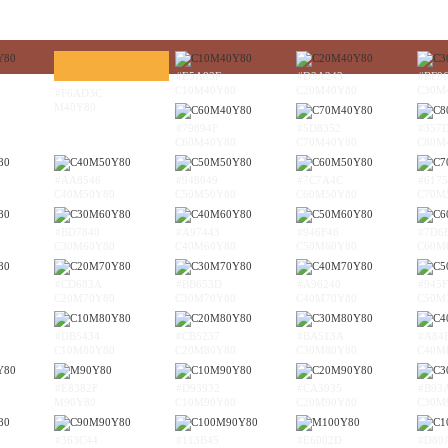
#E5A83F
#D3A243
#BF9
C10M40Y80
C20M40Y80
C30M
#F6AD3C
M40Y80
#79894F
#5D8352
#357
C60M40Y80
C70M40Y80
C80M
#AA8546
#948049
#7C7A4C
#617
C40M50Y80
C50M50Y80
C60M50Y80
C70M
#BD7840
#A97443
#946F46
#7D6
C30M60Y80
C40M60Y80
C50M60Y80
C60M
#CD683A
#BB653D
#A96240
#945F
C20M70Y80
C30M70Y80
C40M70Y80
C50M
#DB5434
#CB5237
#BA513A
#A84
C10M80Y80
C20M80Y80
C30M80Y80
C40M
#E8382F
#D93932
#CA3935
#B93
M90Y80
C10M90Y80
C20M90Y80
C30M
#363C44
#113B45
#E6002D
#D80