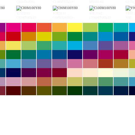
C90M90Y80
C100M90Y80
M100Y80
C10M
#552D40
#3B2F41
#1E3042
#FFF2
C80M100Y80
C90M100Y80
C100M100Y80
Y90