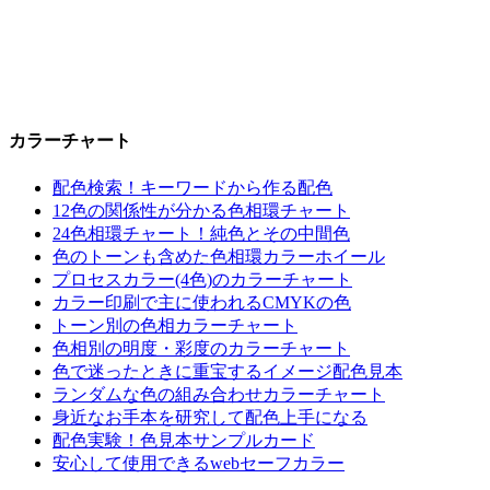
カラーチャート
配色検索！キーワードから作る配色
12色の関係性が分かる色相環チャート
24色相環チャート！純色とその中間色
色のトーンも含めた色相環カラーホイール
プロセスカラー(4色)のカラーチャート
カラー印刷で主に使われるCMYKの色
トーン別の色相カラーチャート
色相別の明度・彩度のカラーチャート
色で迷ったときに重宝するイメージ配色見本
ランダムな色の組み合わせカラーチャート
身近なお手本を研究して配色上手になる
配色実験！色見本サンプルカード
安心して使用できるwebセーフカラー