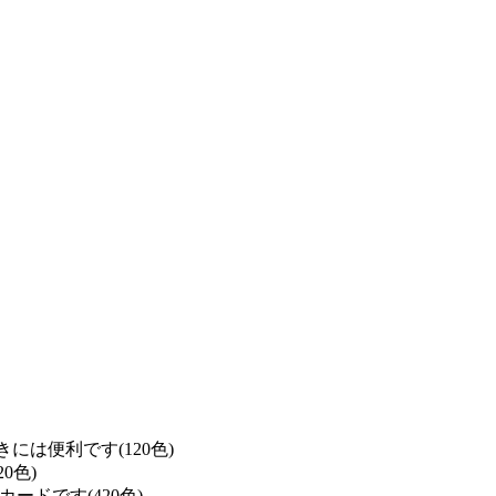
は便利です(120色)
0色)
ドです(420色)