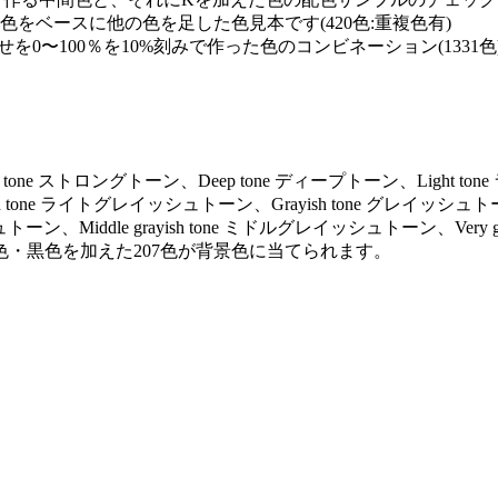
0の単色をベースに他の色を足した色見本です(420色:重複色有)
を0〜100％を10%刻みで作った色のコンビネーション(1331色
ng tone ストロングトーン、Deep tone ディープトーン、Light to
ayish tone ライトグレイッシュトーン、Grayish tone グレイッシュト
トーン、Middle grayish tone ミドルグレイッシュトーン、Very gr
色・黒色を加えた207色が背景色に当てられます。