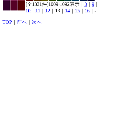
[全1331件]1009-1092表示｜
8
｜
9
｜
10
｜
11
｜
12
｜13｜
14
｜
15
｜
16
｜-
TOP
｜
前へ
｜
次へ