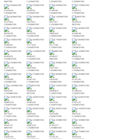
M40Y80
C10M40Y80
C20M40Y80
C30M40Y80
#AA9649
#938F4C
#79894F
#5D8352
C40M40Y80
C50M40Y80
C60M40Y80
C70M40Y80
#357D54
#007855
#007457
#F3993A
C80M40Y80
C90M40Y80
C100M40Y80
M50Y80
#E3943D
#D18F40
#BE8A43
#AA8546
C10M50Y80
C20M50Y80
C30M50Y80
C40M50Y80
#948049
#7C7A4C
#61754E
#3E7150
C50M50Y80
C60M50Y80
C70M50Y80
C80M50Y80
#006D52
#006953
#F08437
#E0803A
C90M50Y80
C100M50Y80
M60Y80
C10M60Y80
#CF7C3D
#BD7840
#A97443
#946F46
C20M60Y80
C30M60Y80
C40M60Y80
C50M60Y80
#7D6B48
#64674A
#45644C
#15614E
C60M60Y80
C70M60Y80
C80M60Y80
C90M60Y80
#005E4F
#ED6D34
#DD6B37
#CD683A
C100M60Y80
M70Y80
C10M70Y80
C20M70Y80
#BB653D
#A96240
#945F42
#7E5C45
C30M70Y80
C40M70Y80
C50M70Y80
C60M70Y80
#675947
#4B5649
#26544B
#00524C
C70M70Y80
C80M70Y80
C90M70Y80
C100M70Y80
#EA5532
#DB5434
#CB5237
#BA513A
M80Y80
C10M80Y80
C20M80Y80
C30M80Y80
#A84F3D
#944D3F
#7F4C42
#694A44