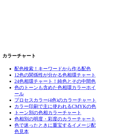
カラーチャート
配色検索！キーワードから作る配色
12色の関係性が分かる色相環チャート
24色相環チャート！純色とその中間色
色のトーンも含めた色相環カラーホイ
ール
プロセスカラー(4色)のカラーチャート
カラー印刷で主に使われるCMYKの色
トーン別の色相カラーチャート
色相別の明度・彩度のカラーチャート
色で迷ったときに重宝するイメージ配
色見本