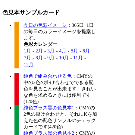
色見本サンプルカード
今日の色彩イメージ
：365日+1日
の毎日のカラーイメージを提案し
ます。
色彩カレンダー
1月
-
2月
-
3月
-
4月
-
5月
-
6月
7月
-
8月
-
9月
-
10月
-
11月
-
12月
純色で組み合わせる色
：CMYの
中の2色の掛け合わせでできる配
色を見ることが出来ます。きれい
な色を求めるときには便利です
(120色)
純色プラス黒の色見本1
：CMYの
2色の掛け合わせと、それにKを加
えた色の配色サンプルのチェック
カードです(420色)
純色プラス黒の色見本2
：CMYの