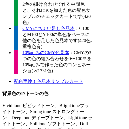
2色の掛け合わせで作る中間色
と、それにKを加えた色の配色サ
ンプルのチェックカードです(420
色)
CMYにちょい足し色見本
：C100
とM100とY100の単色をベースに
他の色を足した色見本です(420色:
重複色有)
10%刻みのCMY色見本
：CMYの3
つの色の組み合わせを0〜100％を
10%刻みで作った色のコンビネー
ション(1331色)
配色実験！色見本サンプルカード
背景色の17トーンの色
Vivid tone ビビッドトーン、Bright toneブラ
イトトーン、Strong tone ストロングトー
ン、Deep tone ディープトーン、Light tone ラ
イトトーン、Soft tone ソフトトーン、Dull