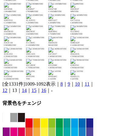
C40M80Y80
C50M80Y80
C60M80Y80
C70M80Y80
#4F4946
#304847
#004748
#E8382F
C80M80Y80
C90M80Y80
C100M80Y80
M90Y80
#D93932
#CA3935
#B93A37
#A73A3A
C10M90Y80
C20M90Y80
C30M90Y80
C40M90Y80
#943B3D
#803B3F
#6B3B41
#523B43
C50M90Y80
C60M90Y80
C70M90Y80
C80M90Y80
#363C44
#113B45
#E6002D
#D80A2F
C90M90Y80
C100M90Y80
M100Y80
C10M100Y80
#C81432
#B81A35
#A72037
#94243A
C20M100Y80
C30M100Y80
C40M100Y80
C50M100Y80
#80283C
#6C2B3E
#552D40
#3B2F41
C60M100Y80
C70M100Y80
C80M100Y80
C90M100Y80
#1E3042
#FFF200
#F0EA0C
#DAE121
C100M100Y80
Y90
C10Y90
C20Y90
[全1331件]1009-1092表示｜
8
｜
9
｜
10
｜
11
｜
12
｜13｜
14
｜
15
｜
16
｜-
背景色をチェンジ