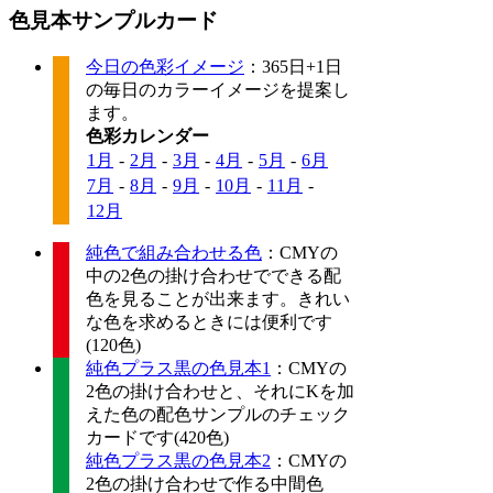
色見本サンプルカード
今日の色彩イメージ
：365日+1日
の毎日のカラーイメージを提案し
ます。
色彩カレンダー
1月
-
2月
-
3月
-
4月
-
5月
-
6月
7月
-
8月
-
9月
-
10月
-
11月
-
12月
純色で組み合わせる色
：CMYの
中の2色の掛け合わせでできる配
色を見ることが出来ます。きれい
な色を求めるときには便利です
(120色)
純色プラス黒の色見本1
：CMYの
2色の掛け合わせと、それにKを加
えた色の配色サンプルのチェック
カードです(420色)
純色プラス黒の色見本2
：CMYの
2色の掛け合わせで作る中間色