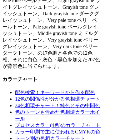
Pale tone ペールトーン、 Light grayish tone ラ
イトグレイッシュトーン、Grayish tone グレ
イッシュトーン、Dark grayish tone ダークグ
レイッシュトーン、Very pale tone ベリーペ
ールトーン、Pale grayish tone ペールグレイ
ッシュトーン、Middle grayish tone ミドルグ
レイッシュトーン、Very grayish tone ベリー
グレイッシュトーン、Very dark tone ベリー
ダークトーン、の17色調と各色での12色
相、それに白色・灰色・黒色を加えた207色
が背景色に当てられます。
カラーチャート
配色検索！キーワードから作る配色
12色の関係性が分かる色相環チャート
24色相環チャート！純色とその中間色
色のトーンも含めた色相環カラーホイ
ール
プロセスカラー(4色)のカラーチャート
カラー印刷で主に使われるCMYKの色
トーン別の色相カラーチャート