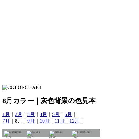
8月カラー｜灰色背景の色見本
1月
｜
2月
｜
3月
｜
4月
｜
5月
｜
6月
｜
7月
｜8月｜
9月
｜
10月
｜
11月
｜
12月
｜
8月1日
8月2日
8月3日
8月4日