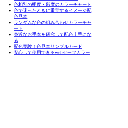
色相別の明度・彩度のカラーチャート
色で迷ったときに重宝するイメージ配
色見本
ランダムな色の組み合わせカラーチャ
ート
身近なお手本を研究して配色上手にな
る
配色実験！色見本サンプルカード
安心して使用できるwebセーフカラー