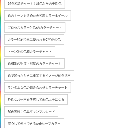
24色相環チャート！純色とその中間色
色のトーンも含めた色相環カラーホイール
プロセスカラー(4色)のカラーチャート
カラー印刷で主に使われるCMYKの色
トーン別の色相カラーチャート
色相別の明度・彩度のカラーチャート
色で迷ったときに重宝するイメージ配色見本
ランダムな色の組み合わせカラーチャート
身近なお手本を研究して配色上手になる
配色実験！色見本サンプルカード
安心して使用できるwebセーフカラー