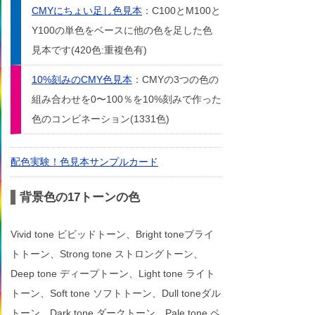
CMYにちょい足し色見本
：C100とM100と
Y100の単色をベースに他の色を足した色
見本です(420色:重複色有)
10%刻みのCMY色見本
：CMYの3つの色の
組み合わせを0〜100％を10%刻みで作った
色のコンビネーション(1331色)
配色実験！色見本サンプルカード
背景色の17トーンの色
Vivid tone ビビッドトーン、Bright toneブライ
トトーン、Strong tone ストロングトーン、
Deep tone ディープトーン、Light tone ライト
トーン、Soft tone ソフトトーン、Dull toneダル
トーン、Dark tone ダークトーン、Pale tone ペ