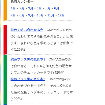
色彩カレンダー
1月
-
2月
-
3月
-
4月
-
5月
-
6月
7月
-
8月
-
9月
-
10月
-
11月
-
12月
純色で組み合わせる色
：CMYの中の2色の
掛け合わせでできる配色を見ることが出来
ます。きれいな色を求めるときには便利で
す(120色)
純色プラス黒の色見本1
：CMYの2色の掛
け合わせと、それにKを加えた色の配色サ
ンプルのチェックカードです(420色)
純色プラス黒の色見本2
：CMYの2色の掛
け合わせで作る中間色と、それにKを加え
た色の配色サンプルのチェックカードです
(420色)