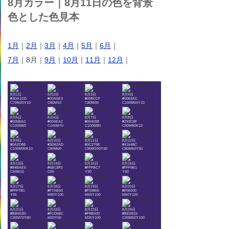
8月カラー｜8月11日の色を背景
色とした色見本
1月
｜
2月
｜
3月
｜
4月
｜
5月
｜
6月
｜
7月
｜8月｜
9月
｜
10月
｜
11月
｜
12月
｜
8月1日
8月2日
8月3日
8月4日
#3DA1CD
#00A5E3
#008CCF
#0069AC
C70M20Y10
C80M10
C80M30
C100M50Y10
8月5日
8月6日
8月7日
8月8日
#005BAC
#004EA2
#004098
#293C8F
C100M60
C100M70
C100M80
C90M80K10
8月9日
8月10日
8月11日
8月12日
#0A2D88
#3D62AD
#3C276E
#41648C
C100M90K10
C80M60
C90M100Y30
C80M60Y30
8月13日
8月14日
8月15日
8月16日
#84BAE5
#6BC8F2
#FFFBC7
#FFF9B1
C50M15
C55
Y30
Y40
8月17日
8月18日
8月19日
8月20日
#FFF78C
#F7AB00
#F39800
#F08300
Y55
M40Y100
M50Y100
M60Y100
8月21日
8月22日
8月23日
8月24日
#BB653D
#FCD68C
#F8B500
#BE8915
C30M70Y80
M20Y50
M35Y100
C30M50Y100