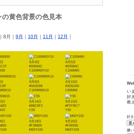
ンの黄色背景の色見本
｜8月｜
9月
｜
10月
｜
11月
｜
12月
｜
3日
8月4日
8月5日
8CCF
#0069AC
#005BAC
M30
C100M50Y10
C100M60
8日
8月9日
8月10日
W
3C8F
#0A2D88
#3D62AD
M80K10
C100M90K10
C80M60
13日
8月14日
8月15日
BAE5
#6BC8F2
#FFFBC7
M15
C55
Y30
18日
8月19日
8月20日
AB00
#F39800
#F08300
Y100
M50Y100
M60Y100