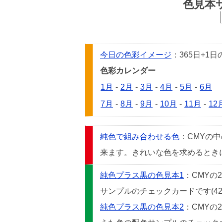
色見本
今日の色彩イメージ
：365日+
色彩カレンダー
1月
-
2月
-
3月
-
4月
-
5月
-
6月
7月
-
8月
-
9月
-
10月
-
11月
-
12
純色で組み合わせる色
：CMYの
来ます。きれいな色を求めるときには
純色プラス黒の色見本1
：CMYの
サンプルのチェックカードです(42
純色プラス黒の色見本2
：CMYの