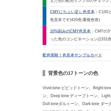
えた色の配色サンプルのチェックカー
CMYにちょい足し色見本
：C10
色見本です(420色:重複色有)
10%刻みのCMY色見本
：CMYの
った色のコンビネーション(1331色
配色実験！色見本サンプルカード
背景色の17トーンの色
Vivid tone ビビッドトーン、Bright
ン、Deep tone ディープトーン、Light
Dull toneダルトーン、Dark tone ダ