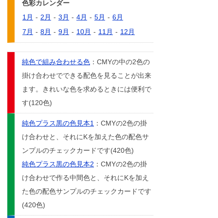
色彩カレンダー
1月
-
2月
-
3月
-
4月
-
5月
-
6月
7月
-
8月
-
9月
-
10月
-
11月
-
12月
純色で組み合わせる色
：CMYの中の2色の
掛け合わせでできる配色を見ることが出来
ます。きれいな色を求めるときには便利で
す(120色)
純色プラス黒の色見本1
：CMYの2色の掛
け合わせと、それにKを加えた色の配色サ
ンプルのチェックカードです(420色)
純色プラス黒の色見本2
：CMYの2色の掛
け合わせで作る中間色と、それにKを加え
た色の配色サンプルのチェックカードです
(420色)