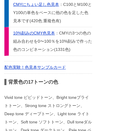
CMYにちょい足し色見本
：C100とM100と
Y100の単色をベースに他の色を足した色
見本です(420色:重複色有)
10%刻みのCMY色見本
：CMYの3つの色の
組み合わせを0〜100％を10%刻みで作った
色のコンビネーション(1331色)
配色実験！色見本サンプルカード
背景色の17トーンの色
Vivid tone ビビッドトーン、Bright toneブライ
トトーン、Strong tone ストロングトーン、
Deep tone ディープトーン、Light tone ライト
トーン、Soft tone ソフトトーン、Dull toneダル
トーン、Dark tone ダークトーン、Pale tone ペ