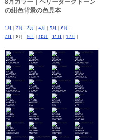
8月カラー｜ベリーダークトーン
の紺色背景の色見本
1月
｜
2月
｜
3月
｜
4月
｜
5月
｜
6月
｜
7月
｜8月｜
9月
｜
10月
｜
11月
｜
12月
｜
8月1日
8月2日
8月3日
8月4日
#3DA1CD
#00A5E3
#008CCF
#0069AC
C70M20Y10
C80M10
C80M30
C100M50Y10
8月5日
8月6日
8月7日
8月8日
#005BAC
#004EA2
#004098
#293C8F
C100M60
C100M70
C100M80
C90M80K10
8月9日
8月10日
8月11日
8月12日
#0A2D88
#3D62AD
#3C276E
#41648C
C100M90K10
C80M60
C90M100Y30
C80M60Y30
8月13日
8月14日
8月15日
8月16日
#84BAE5
#6BC8F2
#FFFBC7
#FFF9B1
C50M15
C55
Y30
Y40
8月17日
8月18日
8月19日
8月20日
#FFF78C
#F7AB00
#F39800
#F08300
Y55
M40Y100
M50Y100
M60Y100
8月21日
8月22日
8月23日
8月24日
#BB653D
#FCD68C
#F8B500
#BE8915
C30M70Y80
M20Y50
M35Y100
C30M50Y100