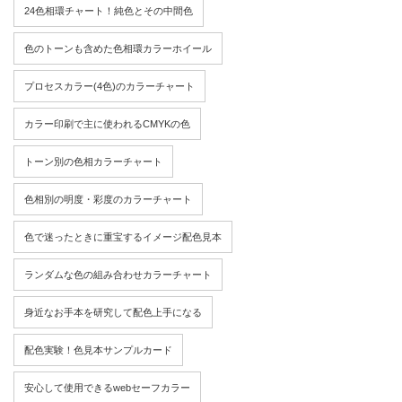
24色相環チャート！純色とその中間色
色のトーンも含めた色相環カラーホイール
プロセスカラー(4色)のカラーチャート
カラー印刷で主に使われるCMYKの色
トーン別の色相カラーチャート
色相別の明度・彩度のカラーチャート
色で迷ったときに重宝するイメージ配色見本
ランダムな色の組み合わせカラーチャート
身近なお手本を研究して配色上手になる
配色実験！色見本サンプルカード
安心して使用できるwebセーフカラー