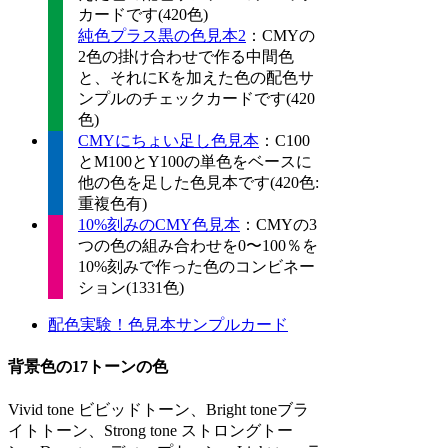
カードです(420色)
純色プラス黒の色見本2
：CMYの
2色の掛け合わせで作る中間色
と、それにKを加えた色の配色サ
ンプルのチェックカードです(420
色)
CMYにちょい足し色見本
：C100
とM100とY100の単色をベースに
他の色を足した色見本です(420色:
重複色有)
10%刻みのCMY色見本
：CMYの3
つの色の組み合わせを0〜100％を
10%刻みで作った色のコンビネー
ション(1331色)
配色実験！色見本サンプルカード
背景色の17トーンの色
Vivid tone ビビッドトーン、Bright toneブラ
イトトーン、Strong tone ストロングトー