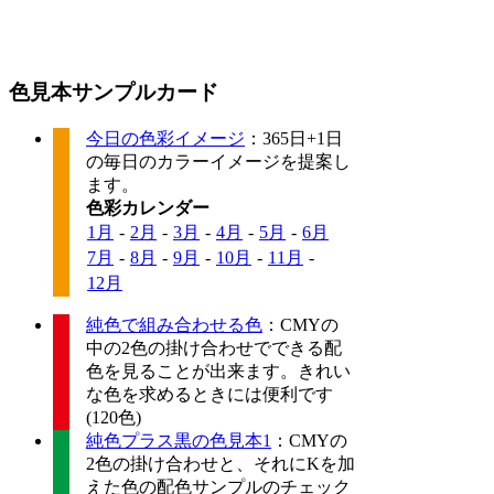
色見本サンプルカード
今日の色彩イメージ
：365日+1日
の毎日のカラーイメージを提案し
ます。
色彩カレンダー
1月
-
2月
-
3月
-
4月
-
5月
-
6月
7月
-
8月
-
9月
-
10月
-
11月
-
12月
純色で組み合わせる色
：CMYの
中の2色の掛け合わせでできる配
色を見ることが出来ます。きれい
な色を求めるときには便利です
(120色)
純色プラス黒の色見本1
：CMYの
2色の掛け合わせと、それにKを加
えた色の配色サンプルのチェック