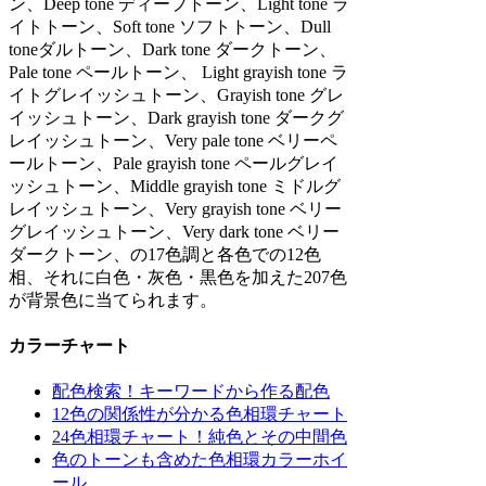
ン、Deep tone ディープトーン、Light tone ラ
イトトーン、Soft tone ソフトトーン、Dull
toneダルトーン、Dark tone ダークトーン、
Pale tone ペールトーン、 Light grayish tone ラ
イトグレイッシュトーン、Grayish tone グレ
イッシュトーン、Dark grayish tone ダークグ
レイッシュトーン、Very pale tone ベリーペ
ールトーン、Pale grayish tone ペールグレイ
ッシュトーン、Middle grayish tone ミドルグ
レイッシュトーン、Very grayish tone ベリー
グレイッシュトーン、Very dark tone ベリー
ダークトーン、の17色調と各色での12色
相、それに白色・灰色・黒色を加えた207色
が背景色に当てられます。
カラーチャート
配色検索！キーワードから作る配色
12色の関係性が分かる色相環チャート
24色相環チャート！純色とその中間色
色のトーンも含めた色相環カラーホイ
ール