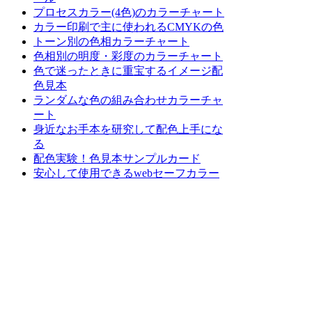
プロセスカラー(4色)のカラーチャート
カラー印刷で主に使われるCMYKの色
トーン別の色相カラーチャート
色相別の明度・彩度のカラーチャート
色で迷ったときに重宝するイメージ配
色見本
ランダムな色の組み合わせカラーチャ
ート
身近なお手本を研究して配色上手にな
る
配色実験！色見本サンプルカード
安心して使用できるwebセーフカラー