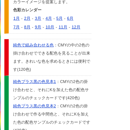
カラーイメージを提案します。
色彩カレンダー
1月
-
2月
-
3月
-
4月
-
5月
-
6月
7月
-
8月
-
9月
-
10月
-
11月
-
12月
純色で組み合わせる色
：CMYの中の2色の
掛け合わせでできる配色を見ることが出来
ます。きれいな色を求めるときには便利で
す(120色)
純色プラス黒の色見本1
：CMYの2色の掛
け合わせと、それにKを加えた色の配色サ
ンプルのチェックカードです(420色)
純色プラス黒の色見本2
：CMYの2色の掛
け合わせで作る中間色と、それにKを加え
た色の配色サンプルのチェックカードです