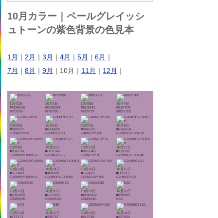
10月カラー｜ペールグレイッシ
ュトーンの紫色背景の色見本
1月
｜
2月
｜
3月
｜
4月
｜
5月
｜
6月
｜
7月
｜
8月
｜
9月
｜10月｜
11月
｜
12月
｜
10月1日
10月2日
10月3日
10月4日
#ED6D4E
#ED6D34
#EA5541
#E94709
M70Y65
M70Y80
M80Y70
M85Y100
10月5日
10月6日
10月7日
10月8日
#D09177
#BC652E
#A96124
#B05E1A
C20M50Y50
C30M70Y90
C40M70Y100
C30M70Y100K10
10月9日
10月10日
10月11日
10月12日
#802E00
#CF7C46
#BB654B
#913702
C20M80Y100K50
C20M60Y75
C30M70Y70
C20M80Y100K40
10月13日
10月14日
10月15日
10月16日
#6E2400
#400000
#772A2E
#D09165
C20M80Y100K60
C30M90Y100K80
C65M100Y100
C20M50Y60
10月17日
10月18日
10月19日
10月20日
#D3D3D8
#C1C0C6
#ADADB2
#898989
C5M5K20
C5M5K30
C5M5K40
K60
10月21日
10月22日
10月23日
10月24日
#727171
#595757
#947F28
#627534