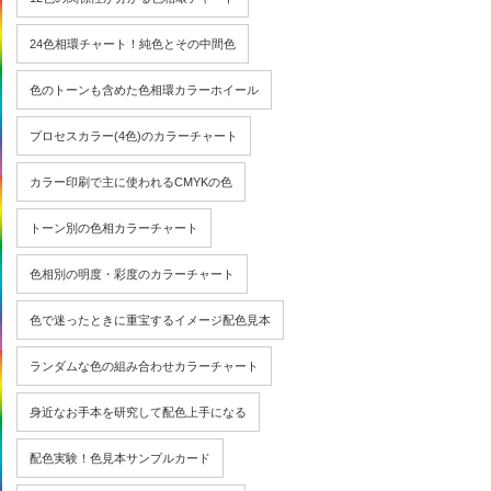
24色相環チャート！純色とその中間色
色のトーンも含めた色相環カラーホイール
プロセスカラー(4色)のカラーチャート
カラー印刷で主に使われるCMYKの色
トーン別の色相カラーチャート
色相別の明度・彩度のカラーチャート
色で迷ったときに重宝するイメージ配色見本
ランダムな色の組み合わせカラーチャート
身近なお手本を研究して配色上手になる
配色実験！色見本サンプルカード