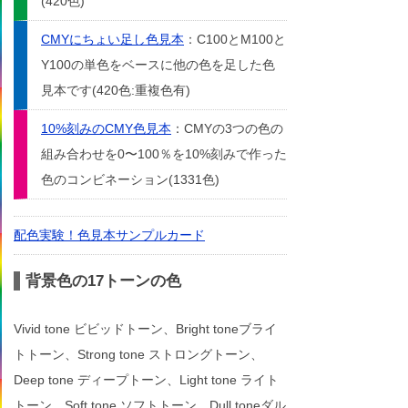
(420色)
CMYにちょい足し色見本
：C100とM100と
Y100の単色をベースに他の色を足した色
見本です(420色:重複色有)
10%刻みのCMY色見本
：CMYの3つの色の
組み合わせを0〜100％を10%刻みで作った
色のコンビネーション(1331色)
配色実験！色見本サンプルカード
背景色の17トーンの色
Vivid tone ビビッドトーン、Bright toneブライ
トトーン、Strong tone ストロングトーン、
Deep tone ディープトーン、Light tone ライト
トーン、Soft tone ソフトトーン、Dull toneダル