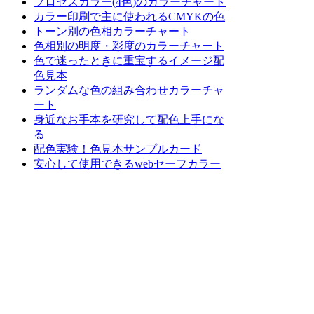
プロセスカラー(4色)のカラーチャート
カラー印刷で主に使われるCMYKの色
トーン別の色相カラーチャート
色相別の明度・彩度のカラーチャート
色で迷ったときに重宝するイメージ配
色見本
ランダムな色の組み合わせカラーチャ
ート
身近なお手本を研究して配色上手にな
る
配色実験！色見本サンプルカード
安心して使用できるwebセーフカラー