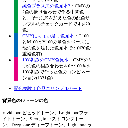
純色プラス黒の色見本2
：CMYの
2色の掛け合わせで作る中間色
と、それにKを加えた色の配色サ
ンプルのチェックカードです(420
色)
CMYにちょい足し色見本
：C100
とM100とY100の単色をベースに
他の色を足した色見本です(420色:
重複色有)
10%刻みのCMY色見本
：CMYの3
つの色の組み合わせを0〜100％を
10%刻みで作った色のコンビネー
ション(1331色)
配色実験！色見本サンプルカード
背景色の17トーンの色
Vivid tone ビビッドトーン、Bright toneブラ
イトトーン、Strong tone ストロングトー
ン、Deep tone ディープトーン、Light tone ラ