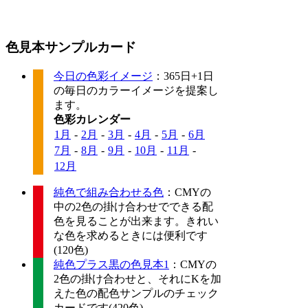
色見本サンプルカード
今日の色彩イメージ
：365日+1日
の毎日のカラーイメージを提案し
ます。
色彩カレンダー
1月
-
2月
-
3月
-
4月
-
5月
-
6月
7月
-
8月
-
9月
-
10月
-
11月
-
12月
純色で組み合わせる色
：CMYの
中の2色の掛け合わせでできる配
色を見ることが出来ます。きれい
な色を求めるときには便利です
(120色)
純色プラス黒の色見本1
：CMYの
2色の掛け合わせと、それにKを加
えた色の配色サンプルのチェック
カードです(420色)