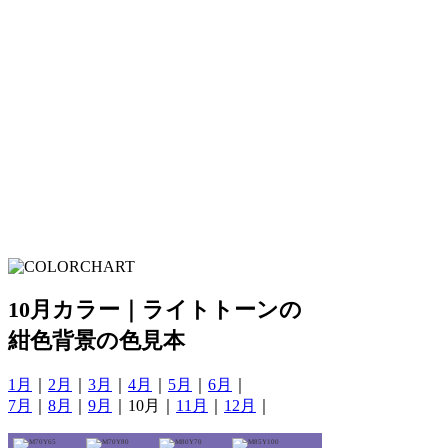
10月カラー｜ライトトーンの
紺色背景の色見本
1月
｜
2月
｜
3月
｜
4月
｜
5月
｜
6月
｜
7月
｜
8月
｜
9月
｜10月｜
11月
｜
12月
｜