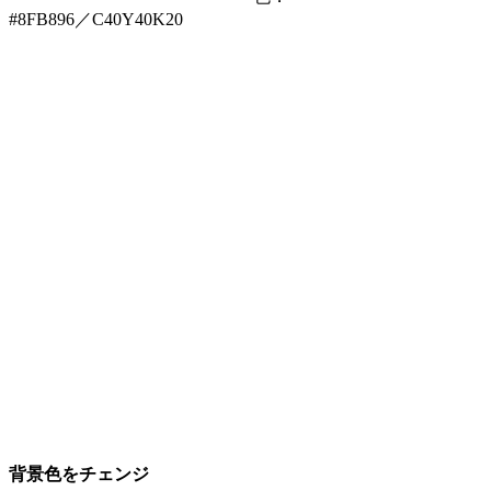
#8FB896／C40Y40K20
背景色をチェンジ