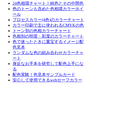
24色相環チャート！純色とその中間色
色のトーンも含めた色相環カラーホイ
ール
プロセスカラー(4色)のカラーチャート
カラー印刷で主に使われるCMYKの色
トーン別の色相カラーチャート
色相別の明度・彩度のカラーチャート
色で迷ったときに重宝するイメージ配
色見本
ランダムな色の組み合わせカラーチャ
ート
身近なお手本を研究して配色上手にな
る
配色実験！色見本サンプルカード
安心して使用できるwebセーフカラー