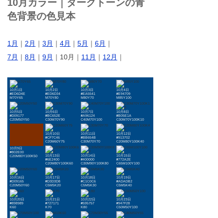
10月カラー｜ダークトーンの青
色背景の色見本
1月
｜
2月
｜
3月
｜
4月
｜
5月
｜
6月
｜
7月
｜
8月
｜
9月
｜10月｜
11月
｜
12月
｜
10月1日
10月2日
10月3日
10月4日
#ED6D4E
#ED6D34
#EA5541
#E94709
M70Y65
M70Y80
M80Y70
M85Y100
10月5日
10月6日
10月7日
10月8日
#D09177
#BC652E
#A96124
#B05E1A
C20M50Y50
C30M70Y90
C40M70Y100
C30M70Y100K10
10月10日
10月11日
10月12日
#CF7C46
#BB654B
#913702
C20M60Y75
C30M70Y70
C20M80Y100K40
10月9日
#802E00
10月13日
10月14日
10月15日
C20M80Y100K50
#6E2400
#400000
#772A2E
C20M80Y100K60
C30M90Y100K80
C65M100Y100
10月16日
10月17日
10月18日
10月19日
#D09165
#D3D3D8
#C1C0C6
#ADADB2
C20M50Y60
C5M5K20
C5M5K30
C5M5K40
10月20日
10月21日
10月22日
10月23日
#898989
#727171
#595757
#947F28
K60
K70
K80
C50M50Y100