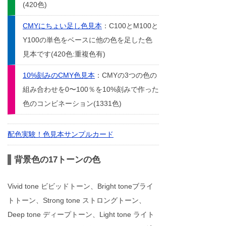
(420色)
CMYにちょい足し色見本
：C100とM100と
Y100の単色をベースに他の色を足した色
見本です(420色:重複色有)
10%刻みのCMY色見本
：CMYの3つの色の
組み合わせを0〜100％を10%刻みで作った
色のコンビネーション(1331色)
配色実験！色見本サンプルカード
背景色の17トーンの色
Vivid tone ビビッドトーン、Bright toneブライ
トトーン、Strong tone ストロングトーン、
Deep tone ディープトーン、Light tone ライト