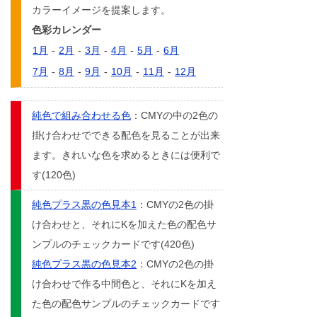
カラーイメージを提案します。
色彩カレンダー
1月
-
2月
-
3月
-
4月
-
5月
-
6月
7月
-
8月
-
9月
-
10月
-
11月
-
12月
純色で組み合わせる色
：CMYの中の2色の
掛け合わせでできる配色を見ることが出来
ます。きれいな色を求めるときには便利で
す(120色)
純色プラス黒の色見本1
：CMYの2色の掛
け合わせと、それにKを加えた色の配色サ
ンプルのチェックカードです(420色)
純色プラス黒の色見本2
：CMYの2色の掛
け合わせで作る中間色と、それにKを加え
た色の配色サンプルのチェックカードです