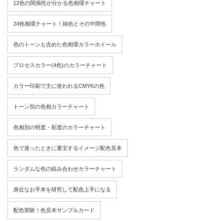
12色の関係性が分かる色相環チャート
24色相環チャート！純色とその中間色
色のトーンも含めた色相環カラーホイール
プロセスカラー(4色)のカラーチャート
カラー印刷で主に使われるCMYKの色
トーン別の色相カラーチャート
色相別の明度・彩度のカラーチャート
色で迷ったときに重宝するイメージ配色見本
ランダムな色の組み合わせカラーチャート
身近なお手本を研究して配色上手になる
配色実験！色見本サンプルカード