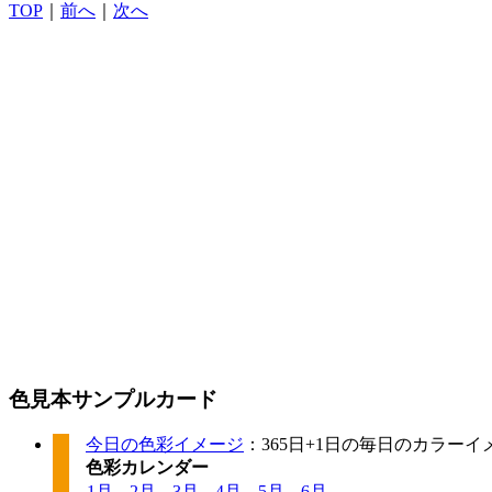
TOP
｜
前へ
｜
次へ
色見本サンプルカード
今日の色彩イメージ
：365日+1日の毎日のカラー
色彩カレンダー
1月
-
2月
-
3月
-
4月
-
5月
-
6月