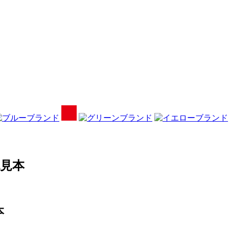
色見本
本