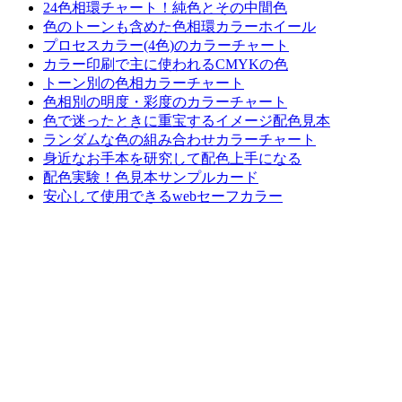
24色相環チャート！純色とその中間色
色のトーンも含めた色相環カラーホイール
プロセスカラー(4色)のカラーチャート
カラー印刷で主に使われるCMYKの色
トーン別の色相カラーチャート
色相別の明度・彩度のカラーチャート
色で迷ったときに重宝するイメージ配色見本
ランダムな色の組み合わせカラーチャート
身近なお手本を研究して配色上手になる
配色実験！色見本サンプルカード
安心して使用できるwebセーフカラー