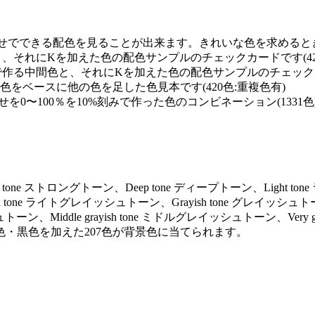
せでできる配色を見ることが出来ます。きれいな色を求めるときに
と、それにKを加えた色の配色サンプルのチェックカードです(42
で作る中間色と、それにKを加えた色の配色サンプルのチェックカー
0の単色をベースに他の色を足した色見本です(420色:重複色有)
を0〜100％を10%刻みで作った色のコンビネーション(1331色
ng tone ストロングトーン、Deep tone ディープトーン、Light to
ayish tone ライトグレイッシュトーン、Grayish tone グレイッシュト
トーン、Middle grayish tone ミドルグレイッシュトーン、Very gr
色・黒色を加えた207色が背景色に当てられます。