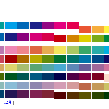
｜
12月
｜