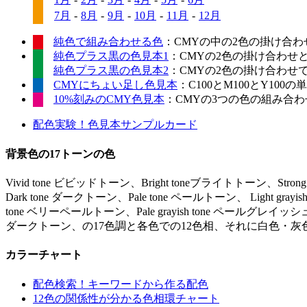
7月
-
8月
-
9月
-
10月
-
11月
-
12月
純色で組み合わせる色
：CMYの中の2色の掛け合わ
純色プラス黒の色見本1
：CMYの2色の掛け合わせ
純色プラス黒の色見本2
：CMYの2色の掛け合わせ
CMYにちょい足し色見本
：C100とM100とY10
10%刻みのCMY色見本
：CMYの3つの色の組み合わせ
配色実験！色見本サンプルカード
背景色の17トーンの色
Vivid tone ビビッドトーン、Bright toneブライトトーン、Stro
Dark tone ダークトーン、Pale tone ペールトーン、 Light gr
tone ベリーペールトーン、Pale grayish tone ペールグレイッシュ
ダークトーン、の17色調と各色での12色相、それに白色・灰
カラーチャート
配色検索！キーワードから作る配色
12色の関係性が分かる色相環チャート