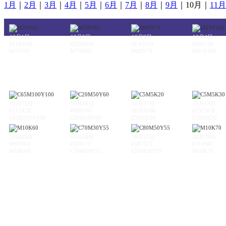
1月
｜
2月
｜
3月
｜
4月
｜
5月
｜
6月
｜
7月
｜
8月
｜
9月
｜10月｜
11月
10月1日
10月2日
10月3日
10月4日
#ED6D4E
#ED6D34
#EA5541
#E94709
M70Y65
M70Y80
M80Y70
M85Y100
10月15日
10月16日
10月17日
10月18日
#772A2E
#D09165
#D3D3D8
#C1C0C6
C65M100Y100
C20M50Y60
C5M5K20
C5M5K30
10月25日
10月26日
10月27日
10月28日
#888083
#53917E
#3B7172
#71696C
M10K60
C70M30Y55
C80M50Y55
M10K70