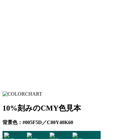
10%刻みのCMY色見本
背景色：#005F5D／C80Y40K60
#BCA1BE
#A69ABD
#8E93BC
#738CBB