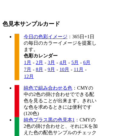
色見本サンプルカード
今日の色彩イメージ
：365日+1日
の毎日のカラーイメージを提案し
ます。
色彩カレンダー
1月
-
2月
-
3月
-
4月
-
5月
-
6月
7月
-
8月
-
9月
-
10月
-
11月
-
12月
純色で組み合わせる色
：CMYの
中の2色の掛け合わせでできる配
色を見ることが出来ます。きれい
な色を求めるときには便利です
(120色)
純色プラス黒の色見本1
：CMYの
2色の掛け合わせと、それにKを加
えた色の配色サンプルのチェック