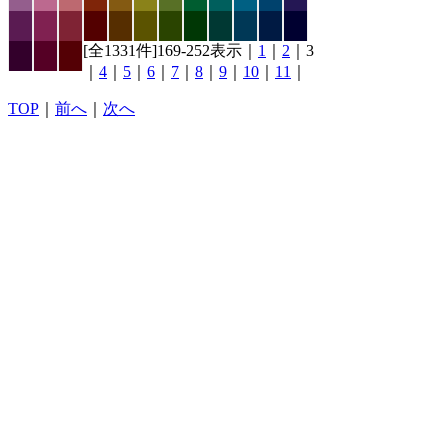
[全1331件]169-252表示｜
1
｜
2
｜3
｜
4
｜
5
｜
6
｜
7
｜
8
｜
9
｜
10
｜
11
｜
TOP
｜
前へ
｜
次へ