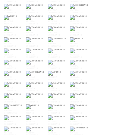
C30M40Y10
C40M40Y10
C50M40Y10
C60M40Y10
#5386B9
#1E7FB8
#007AB7
#0075B6
C70M40Y10
C80M40Y10
C90M40Y10
C100M40Y10
#F19DB5
#E198B4
#CE93B3
#BB8EB2
M50Y10
C10M50Y10
C20M50Y10
C30M50Y10
#A688B1
#9082B1
#767CB0
#5A77AF
C40M50Y10
C50M50Y10
C60M50Y10
C70M50Y10
#3271AE
#006DAD
#0069AC
#EE86A8
C80M50Y10
C90M50Y10
C100M50Y10
M60Y10
#DE82A7
#CD7EA6
#BA7AA6
#A775A5
C10M60Y10
C20M60Y10
C30M60Y10
C40M60Y10
#9170A5
#796CA4
#5F67A4
#3E63A3
C50M60Y10
C60M60Y10
C70M60Y10
C80M60Y10
#005FA3
#005CA2
#EB6D9A
#DC6A9A
C90M60Y10
C100M60Y10
M70Y10
C10M70Y10
#CB679A
#B9649A
#A6619A
#925E9A
C20M70Y10
C30M70Y10
C40M70Y10
C50M70Y10
#7C5A99
#645799
#475499
#1E5199
C60M70Y10
C70M70Y10
C80M70Y10
C90M70Y10
#004F99
#E9528E
#DA518E
#C94F8E
C100M70Y10
M80Y10
C10M80Y10
C20M80Y10
#B84D8E
#A64C8F
#924A8F
#7D488F
C30M80Y10
C40M80Y10
C50M80Y10
C60M80Y10
#67468F
#4D4490
#2D4390
#004190