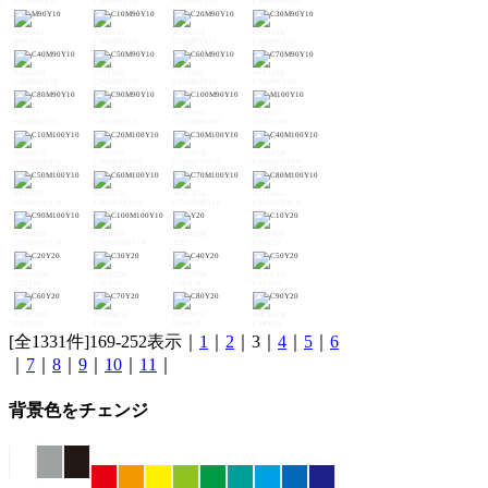
C70M80Y10
C80M80Y10
C90M80Y10
C100M80Y10
#E63082
#D83182
#C83183
#B73284
M90Y10
C10M90Y10
C20M90Y10
C30M90Y10
#A63284
#933385
#7F3386
#6A3386
C40M90Y10
C50M90Y10
C60M90Y10
C70M90Y10
#513387
#363387
#0C3388
#E40077
C80M90Y10
C90M90Y10
C100M90Y10
M100Y10
#D60078
#C70079
#B7007A
#A5047B
C10M100Y10
C20M100Y10
C30M100Y10
C40M100Y10
#930F7C
#80167D
#6B1B7E
#532983
C50M100Y10
C60M100Y10
C70M100Y10
C80M100Y10
#3C2280
#1E2380
#FFFCDB
#ECF4D9
C90M100Y10
C100M100Y10
Y20
C10Y20
#D5EAD8
#BDE1D6
#A2D7D4
#83CCD2
C20Y20
C30Y20
C40Y20
C50Y20
#5DC2D0
#1BB8CE
#00AFCC
#00A6CB
C60Y20
C70Y20
C80Y20
C90Y20
[全1331件]169-252表示｜
1
｜
2
｜3｜
4
｜
5
｜
6
｜
7
｜
8
｜
9
｜
10
｜
11
｜
背景色をチェンジ