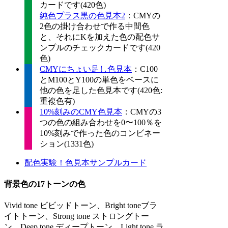
カードです(420色)
純色プラス黒の色見本2
：CMYの
2色の掛け合わせで作る中間色
と、それにKを加えた色の配色サ
ンプルのチェックカードです(420
色)
CMYにちょい足し色見本
：C100
とM100とY100の単色をベースに
他の色を足した色見本です(420色:
重複色有)
10%刻みのCMY色見本
：CMYの3
つの色の組み合わせを0〜100％を
10%刻みで作った色のコンビネー
ション(1331色)
配色実験！色見本サンプルカード
背景色の17トーンの色
Vivid tone ビビッドトーン、Bright toneブラ
イトトーン、Strong tone ストロングトー
ン、Deep tone ディープトーン、Light tone ラ