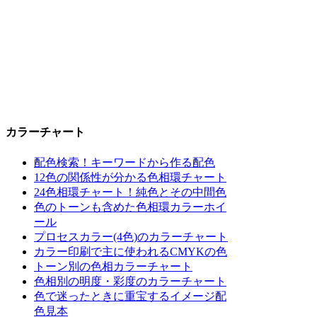
カラーチャート
配色検索！キーワードから作る配色
12色の関係性が分かる色相環チャート
24色相環チャート！純色とその中間色
色のトーンも含めた色相環カラーホイ
ール
プロセスカラー(4色)のカラーチャート
カラー印刷で主に使われるCMYKの色
トーン別の色相カラーチャート
色相別の明度・彩度のカラーチャート
色で迷ったときに重宝するイメージ配
色見本