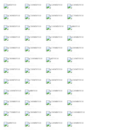
C70M40Y10
C80M40Y10
C90M40Y10
C100M40Y10
#F19DB5
#E198B4
#CE93B3
#BB8EB2
M50Y10
C10M50Y10
C20M50Y10
C30M50Y10
#A688B1
#9082B1
#767CB0
#5A77AF
C40M50Y10
C50M50Y10
C60M50Y10
C70M50Y10
#3271AE
#006DAD
#0069AC
#EE86A8
C80M50Y10
C90M50Y10
C100M50Y10
M60Y10
#DE82A7
#CD7EA6
#BA7AA6
#A775A5
C10M60Y10
C20M60Y10
C30M60Y10
C40M60Y10
#9170A5
#796CA4
#5F67A4
#3E63A3
C50M60Y10
C60M60Y10
C70M60Y10
C80M60Y10
#005FA3
#005CA2
#EB6D9A
#DC6A9A
C90M60Y10
C100M60Y10
M70Y10
C10M70Y10
#CB679A
#B9649A
#A6619A
#925E9A
C20M70Y10
C30M70Y10
C40M70Y10
C50M70Y10
#7C5A99
#645799
#475499
#1E5199
C60M70Y10
C70M70Y10
C80M70Y10
C90M70Y10
#004F99
#E9528E
#DA518E
#C94F8E
C100M70Y10
M80Y10
C10M80Y10
C20M80Y10
#B84D8E
#A64C8F
#924A8F
#7D488F
C30M80Y10
C40M80Y10
C50M80Y10
C60M80Y10
#67468F
#4D4490
#2D4390
#004190
C70M80Y10
C80M80Y10
C90M80Y10
C100M80Y10
#E63082
#D83182
#C83183
#B73284