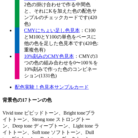
2色の掛け合わせで作る中間色
と、それにKを加えた色の配色サ
ンプルのチェックカードです(420
色)
CMYにちょい足し色見本
：C100
とM100とY100の単色をベースに
他の色を足した色見本です(420色:
重複色有)
10%刻みのCMY色見本
：CMYの3
つの色の組み合わせを0〜100％を
10%刻みで作った色のコンビネー
ション(1331色)
配色実験！色見本サンプルカード
背景色の17トーンの色
Vivid tone ビビッドトーン、Bright toneブラ
イトトーン、Strong tone ストロングトー
ン、Deep tone ディープトーン、Light tone ラ
イトトーン、Soft tone ソフトトーン、Dull