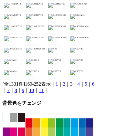
M90Y10
C10M90Y10
C20M90Y10
C30M90Y10
#A63284
#933385
#7F3386
#6A3386
C40M90Y10
C50M90Y10
C60M90Y10
C70M90Y10
#513387
#363387
#0C3388
#E40077
C80M90Y10
C90M90Y10
C100M90Y10
M100Y10
#D60078
#C70079
#B7007A
#A5047B
C10M100Y10
C20M100Y10
C30M100Y10
C40M100Y10
#930F7C
#80167D
#6B1B7E
#532983
C50M100Y10
C60M100Y10
C70M100Y10
C80M100Y10
#3C2280
#1E2380
#FFFCDB
#ECF4D9
C90M100Y10
C100M100Y10
Y20
C10Y20
#D5EAD8
#BDE1D6
#A2D7D4
#83CCD2
C20Y20
C30Y20
C40Y20
C50Y20
#5DC2D0
#1BB8CE
#00AFCC
#00A6CB
C60Y20
C70Y20
C80Y20
C90Y20
[全1331件]169-252表示｜
1
｜
2
｜3｜
4
｜
5
｜
6
｜
7
｜
8
｜
9
｜
10
｜
11
｜
背景色をチェンジ