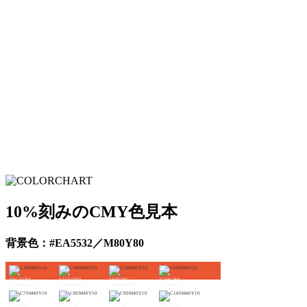
10%刻みのCMY色見本
背景色：#EA5532／M80Y80
#BCA1BE
#A69ABD
#8E93BC
#738CBB
C30M40Y10
C40M40Y10
C50M40Y10
C60M40Y10
#5386B9
#1E7FB8
#007AB7
#0075B6