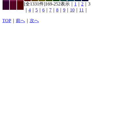
[全1331件]169-252表示｜
1
｜
2
｜3
｜
4
｜
5
｜
6
｜
7
｜
8
｜
9
｜
10
｜
11
｜
TOP
｜
前へ
｜
次へ