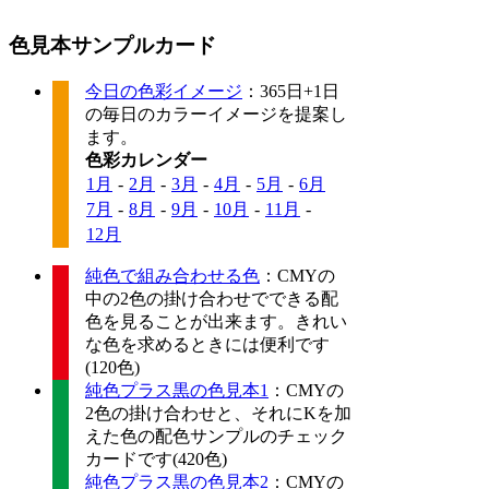
色見本サンプルカード
今日の色彩イメージ
：365日+1日
の毎日のカラーイメージを提案し
ます。
色彩カレンダー
1月
-
2月
-
3月
-
4月
-
5月
-
6月
7月
-
8月
-
9月
-
10月
-
11月
-
12月
純色で組み合わせる色
：CMYの
中の2色の掛け合わせでできる配
色を見ることが出来ます。きれい
な色を求めるときには便利です
(120色)
純色プラス黒の色見本1
：CMYの
2色の掛け合わせと、それにKを加
えた色の配色サンプルのチェック
カードです(420色)
純色プラス黒の色見本2
：CMYの