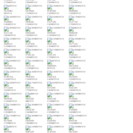
C70M40Y10
C80M40Y10
C90M40Y10
C100M40Y10
#F19DB5
#E198B4
#CE93B3
#BB8EB2
M50Y10
C10M50Y10
C20M50Y10
C30M50Y10
#A688B1
#9082B1
#767CB0
#5A77AF
C40M50Y10
C50M50Y10
C60M50Y10
C70M50Y10
#3271AE
#006DAD
#0069AC
#EE86A8
C80M50Y10
C90M50Y10
C100M50Y10
M60Y10
#DE82A7
#CD7EA6
#BA7AA6
#A775A5
C10M60Y10
C20M60Y10
C30M60Y10
C40M60Y10
#9170A5
#796CA4
#5F67A4
#3E63A3
C50M60Y10
C60M60Y10
C70M60Y10
C80M60Y10
#005FA3
#005CA2
#EB6D9A
#DC6A9A
C90M60Y10
C100M60Y10
M70Y10
C10M70Y10
#CB679A
#B9649A
#A6619A
#925E9A
C20M70Y10
C30M70Y10
C40M70Y10
C50M70Y10
#7C5A99
#645799
#475499
#1E5199
C60M70Y10
C70M70Y10
C80M70Y10
C90M70Y10
#004F99
#E9528E
#DA518E
#C94F8E
C100M70Y10
M80Y10
C10M80Y10
C20M80Y10
#B84D8E
#A64C8F
#924A8F
#7D488F
C30M80Y10
C40M80Y10
C50M80Y10
C60M80Y10
#67468F
#4D4490
#2D4390
#004190
C70M80Y10
C80M80Y10
C90M80Y10
C100M80Y10
#E63082
#D83182
#C83183
#B73284