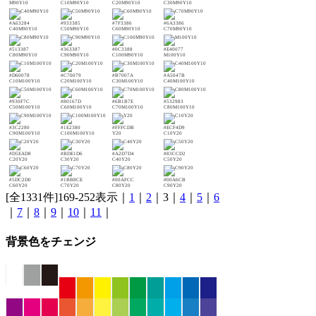
M90Y10
C10M90Y10
C20M90Y10
C30M90Y10
#A63284
#933385
#7F3386
#6A3386
C40M90Y10
C50M90Y10
C60M90Y10
C70M90Y10
#513387
#363387
#0C3388
#E40077
C80M90Y10
C90M90Y10
C100M90Y10
M100Y10
#D60078
#C70079
#B7007A
#A5047B
C10M100Y10
C20M100Y10
C30M100Y10
C40M100Y10
#930F7C
#80167D
#6B1B7E
#532983
C50M100Y10
C60M100Y10
C70M100Y10
C80M100Y10
#3C2280
#1E2380
#FFFCDB
#ECF4D9
C90M100Y10
C100M100Y10
Y20
C10Y20
#D5EAD8
#BDE1D6
#A2D7D4
#83CCD2
C20Y20
C30Y20
C40Y20
C50Y20
#5DC2D0
#1BB8CE
#00AFCC
#00A6CB
C60Y20
C70Y20
C80Y20
C90Y20
[全1331件]169-252表示｜
1
｜
2
｜3｜
4
｜
5
｜
6
｜
7
｜
8
｜
9
｜
10
｜
11
｜
背景色をチェンジ