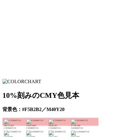
10%刻みのCMY色見本
背景色：#F5B2B2／M40Y20
#BCA1BE
#A69ABD
#8E93BC
#738CBB
C30M40Y10
C40M40Y10
C50M40Y10
C60M40Y10
#5386B9
#1E7FB8
#007AB7
#0075B6