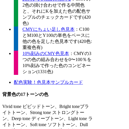
2色の掛け合わせで作る中間色
と、それにKを加えた色の配色サ
ンプルのチェックカードです(420
色)
CMYにちょい足し色見本
：C100
とM100とY100の単色をベースに
他の色を足した色見本です(420色:
重複色有)
10%刻みのCMY色見本
：CMYの3
つの色の組み合わせを0〜100％を
10%刻みで作った色のコンビネー
ション(1331色)
配色実験！色見本サンプルカード
背景色の17トーンの色
Vivid tone ビビッドトーン、Bright toneブラ
イトトーン、Strong tone ストロングトー
ン、Deep tone ディープトーン、Light tone ラ
イトトーン、Soft tone ソフトトーン、Dull