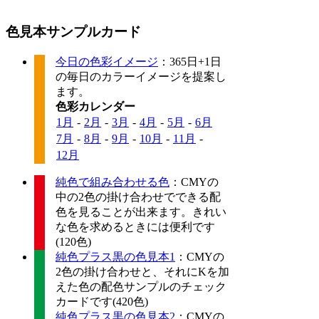
色見本サンプルカード
今日の色彩イメージ
：365日+1日
の毎日のカラーイメージを提案し
ます。
色彩カレンダー
1月
-
2月
-
3月
-
4月
-
5月
-
6月
7月
-
8月
-
9月
-
10月
-
11月
-
12月
純色で組み合わせる色
：CMYの
中の2色の掛け合わせでできる配
色を見ることが出来ます。きれい
な色を求めるときには便利です
(120色)
純色プラス黒の色見本1
：CMYの
2色の掛け合わせと、それにKを加
えた色の配色サンプルのチェック
カードです(420色)
純色プラス黒の色見本2
：CMYの