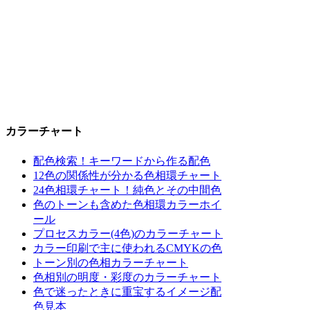
カラーチャート
配色検索！キーワードから作る配色
12色の関係性が分かる色相環チャート
24色相環チャート！純色とその中間色
色のトーンも含めた色相環カラーホイ
ール
プロセスカラー(4色)のカラーチャート
カラー印刷で主に使われるCMYKの色
トーン別の色相カラーチャート
色相別の明度・彩度のカラーチャート
色で迷ったときに重宝するイメージ配
色見本