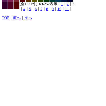
[全1331件]169-252表示｜
1
｜
2
｜3
｜
4
｜
5
｜
6
｜
7
｜
8
｜
9
｜
10
｜
11
｜
TOP
｜
前へ
｜
次へ