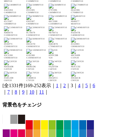
M90Y10
C10M90Y10
C20M90Y10
C30M90Y10
#A63284
#933385
#7F3386
#6A3386
C40M90Y10
C50M90Y10
C60M90Y10
C70M90Y10
#513387
#363387
#0C3388
#E40077
C80M90Y10
C90M90Y10
C100M90Y10
M100Y10
#D60078
#C70079
#B7007A
#A5047B
C10M100Y10
C20M100Y10
C30M100Y10
C40M100Y10
#930F7C
#80167D
#6B1B7E
#532983
C50M100Y10
C60M100Y10
C70M100Y10
C80M100Y10
#3C2280
#1E2380
#FFFCDB
#ECF4D9
C90M100Y10
C100M100Y10
Y20
C10Y20
#D5EAD8
#BDE1D6
#A2D7D4
#83CCD2
C20Y20
C30Y20
C40Y20
C50Y20
#5DC2D0
#1BB8CE
#00AFCC
#00A6CB
C60Y20
C70Y20
C80Y20
C90Y20
[全1331件]169-252表示｜
1
｜
2
｜3｜
4
｜
5
｜
6
｜
7
｜
8
｜
9
｜
10
｜
11
｜
背景色をチェンジ