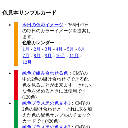
色見本サンプルカード
今日の色彩イメージ
：365日+1日
の毎日のカラーイメージを提案し
ます。
色彩カレンダー
1月
-
2月
-
3月
-
4月
-
5月
-
6月
7月
-
8月
-
9月
-
10月
-
11月
-
12月
純色で組み合わせる色
：CMYの
中の2色の掛け合わせでできる配
色を見ることが出来ます。きれい
な色を求めるときには便利です
(120色)
純色プラス黒の色見本1
：CMYの
2色の掛け合わせと、それにKを加
えた色の配色サンプルのチェック
カードです(420色)
純色プラス黒の色見本2
：CMYの