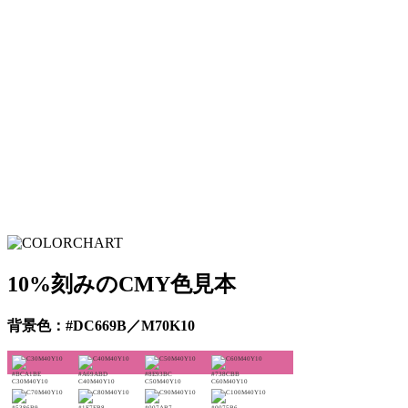
10%刻みのCMY色見本
背景色：#DC669B／M70K10
#BCA1BE
#A69ABD
#8E93BC
#738CBB
C30M40Y10
C40M40Y10
C50M40Y10
C60M40Y10
#5386B9
#1E7FB8
#007AB7
#0075B6