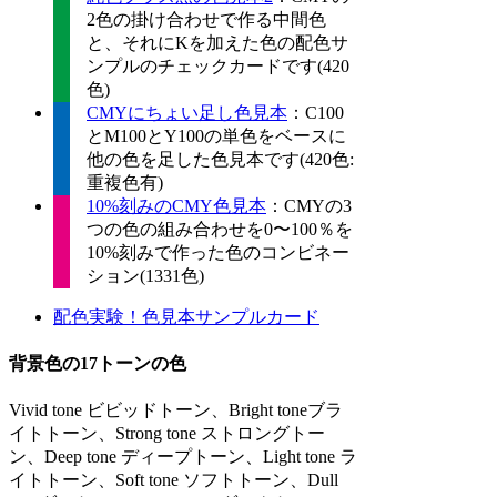
2色の掛け合わせで作る中間色
と、それにKを加えた色の配色サ
ンプルのチェックカードです(420
色)
CMYにちょい足し色見本
：C100
とM100とY100の単色をベースに
他の色を足した色見本です(420色:
重複色有)
10%刻みのCMY色見本
：CMYの3
つの色の組み合わせを0〜100％を
10%刻みで作った色のコンビネー
ション(1331色)
配色実験！色見本サンプルカード
背景色の17トーンの色
Vivid tone ビビッドトーン、Bright toneブラ
イトトーン、Strong tone ストロングトー
ン、Deep tone ディープトーン、Light tone ラ
イトトーン、Soft tone ソフトトーン、Dull