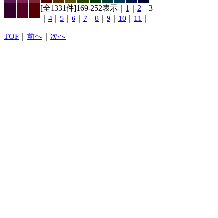
[全1331件]169-252表示｜
1
｜
2
｜3
｜
4
｜
5
｜
6
｜
7
｜
8
｜
9
｜
10
｜
11
｜
TOP
｜
前へ
｜
次へ