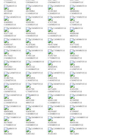
C70M40Y10
C80M40Y10
C90M40Y10
C100M40Y10
#F19DB5
#E198B4
#CE93B3
#BB8EB2
M50Y10
C10M50Y10
C20M50Y10
C30M50Y10
#A688B1
#9082B1
#767CB0
#5A77AF
C40M50Y10
C50M50Y10
C60M50Y10
C70M50Y10
#3271AE
#006DAD
#0069AC
#EE86A8
C80M50Y10
C90M50Y10
C100M50Y10
M60Y10
#DE82A7
#CD7EA6
#BA7AA6
#A775A5
C10M60Y10
C20M60Y10
C30M60Y10
C40M60Y10
#9170A5
#796CA4
#5F67A4
#3E63A3
C50M60Y10
C60M60Y10
C70M60Y10
C80M60Y10
#005FA3
#005CA2
#EB6D9A
#DC6A9A
C90M60Y10
C100M60Y10
M70Y10
C10M70Y10
#CB679A
#B9649A
#A6619A
#925E9A
C20M70Y10
C30M70Y10
C40M70Y10
C50M70Y10
#7C5A99
#645799
#475499
#1E5199
C60M70Y10
C70M70Y10
C80M70Y10
C90M70Y10
#004F99
#E9528E
#DA518E
#C94F8E
C100M70Y10
M80Y10
C10M80Y10
C20M80Y10
#B84D8E
#A64C8F
#924A8F
#7D488F
C30M80Y10
C40M80Y10
C50M80Y10
C60M80Y10
#67468F
#4D4490
#2D4390
#004190
C70M80Y10
C80M80Y10
C90M80Y10
C100M80Y10
#E63082
#D83182
#C83183
#B73284