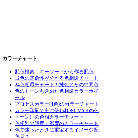
カラーチャート
配色検索！キーワードから作る配色
12色の関係性が分かる色相環チャート
24色相環チャート！純色とその中間色
色のトーンも含めた色相環カラーホイ
ール
プロセスカラー(4色)のカラーチャート
カラー印刷で主に使われるCMYKの色
トーン別の色相カラーチャート
色相別の明度・彩度のカラーチャート
色で迷ったときに重宝するイメージ配
色見本