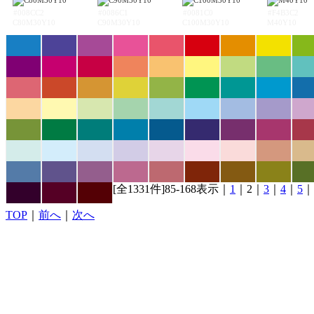
#008CC2
#0086C1
#0081C0
#F4B3C2
C80M30Y10
C90M30Y10
C100M30Y10
M40Y10
[全1331件]85-168表示｜
1
｜2｜
3
｜
4
｜
5
｜
TOP
｜
前へ
｜
次へ