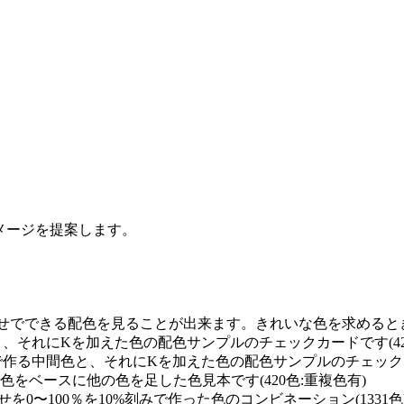
イメージを提案します。
せでできる配色を見ることが出来ます。きれいな色を求めるときに
と、それにKを加えた色の配色サンプルのチェックカードです(42
で作る中間色と、それにKを加えた色の配色サンプルのチェックカー
0の単色をベースに他の色を足した色見本です(420色:重複色有)
を0〜100％を10%刻みで作った色のコンビネーション(1331色