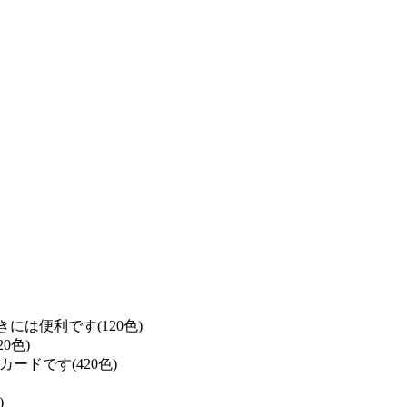
は便利です(120色)
0色)
ドです(420色)
)