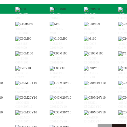
#E85298
#D95097
#C94E97
#B84
M80
C10M80
C20M80
C30M
#004098
#E62E8B
#D82E8B
#C82
C100M80
M90
C10M90
C20M
#36318F
#0B318F
#E4007F
#C60
C90M90
C100M90
M100
C10M
#541B86
#3B1E87
#1D2088
#FFF
C80M100
C90M100
C100M100
Y10
#03B8DF
#00AFDD
#00A7DB
#00A
C70Y10
C80Y10
C90Y10
C100
#61B7D9
#2BADD7
#00A5D5
#009
C60M10Y10
C70M10Y10
C80M10Y10
C90M
#BCC4D5
#A4BBD3
#88B2D1
#68A
C30M20Y10
C40M20Y10
C50M20Y10
C60M
#D1BACB
#BCB3CA
#A5ABC9
#8BA
C20M30Y10
C30M30Y10
C40M30Y10
C50M