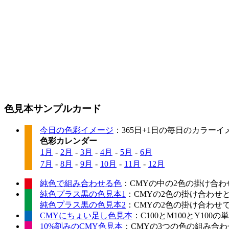
色見本サンプルカード
今日の色彩イメージ
：365日+1日の毎日のカラー
色彩カレンダー
1月
-
2月
-
3月
-
4月
-
5月
-
6月
7月
-
8月
-
9月
-
10月
-
11月
-
12月
純色で組み合わせる色
：CMYの中の2色の掛け合わ
純色プラス黒の色見本1
：CMYの2色の掛け合わせ
純色プラス黒の色見本2
：CMYの2色の掛け合わせ
CMYにちょい足し色見本
：C100とM100とY10
10%刻みのCMY色見本
：CMYの3つの色の組み合わせ