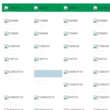
#6356A3
#4653A2
#2A5CAA
#004EA2
C70M70
C80M70
C90M70
C100M70
#7D4698
#674498
#4D4398
#2C4198
C60M80
C70M80
C80M80
C90M80
#92308D
#7E318E
#69318E
#51318F
C50M90
C60M90
C70M90
C80M90
#A50082
#920783
#7F1084
#6B1685
C40M100
C50M100
C60M100
C70M100
#BCE2E8
#A1D8E6
#81CDE4
#59C3E1
C30Y10
C40Y10
C50Y10
C60Y10
#D4DDE1
#A3CADD
#85C0DB
C20M10Y10
C40M10Y10
C50M10Y10
#BCD4DF
C30M10Y10
#E8D4D8
#D3CCD6
C10M20Y10
C20M20Y10
#0092CA
#008CC9
#F7C8CE
#E5C1CD
C90M20Y10
C100M20Y10
M30Y10
C10M30Y10