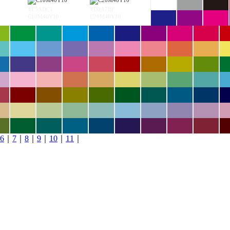
#E3ADC1
#D0A7BF
C10M40Y10
C20M40Y10
6
｜
7
｜
8
｜
9
｜
10
｜
11
｜