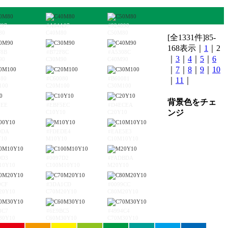
C97
#A64A97
#924898
80
C40M80
C50M80
[全1331件]85-
168表示｜
1
｜2
F8B
#B72F8C
#A5308C
｜
3
｜
4
｜
5
｜
6
90
C30M90
C40M90
｜
7
｜
8
｜
9
｜
10
080
#C60080
#B60081
｜
11
｜
100
C20M100
C30M100
背景色をチェ
EEE
#EBF5EC
#D4ECEA
ンジ
C10Y10
C20Y10
0DA
#FDEDE4
#EAE5E3
Y10
M10Y10
C10M10Y10
DD3
#0097D2
#FADBDA
10Y10
C100M10Y10
M20Y10
9CF
#3DA1CD
#0099CC
20Y10
C70M20Y10
C80M20Y10
3C7
#6E9BC5
#4994C4
30Y10
C60M30Y10
C70M30Y10