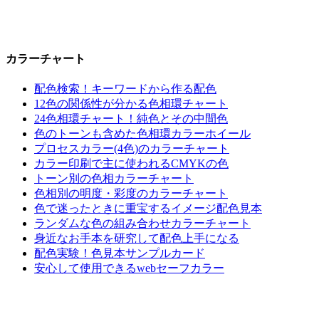
カラーチャート
配色検索！キーワードから作る配色
12色の関係性が分かる色相環チャート
24色相環チャート！純色とその中間色
色のトーンも含めた色相環カラーホイール
プロセスカラー(4色)のカラーチャート
カラー印刷で主に使われるCMYKの色
トーン別の色相カラーチャート
色相別の明度・彩度のカラーチャート
色で迷ったときに重宝するイメージ配色見本
ランダムな色の組み合わせカラーチャート
身近なお手本を研究して配色上手になる
配色実験！色見本サンプルカード
安心して使用できるwebセーフカラー