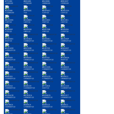
#7F1084
#6B1685
#541B86
#3B1E87
C60M100
C70M100
C80M100
C90M100
#1D2088
#FFFEEE
#EBF5EC
#D4ECEA
C100M100
Y10
C10Y10
C20Y10
#BCE2E8
#A1D8E6
#81CDE4
#59C3E1
C30Y10
C40Y10
C50Y10
C60Y10
#03B8DF
#00AFDD
#00A7DB
#00A0DA
C70Y10
C80Y10
C90Y10
C100Y10
#FDEDE4
#EAE5E3
#D4DDE1
#BCD4DF
M10Y10
C10M10Y10
C20M10Y10
C30M10Y10
#A3CADD
#85C0DB
#61B7D9
#2BADD7
C40M10Y10
C50M10Y10
C60M10Y10
C70M10Y10
#00A5D5
#009DD3
#0097D2
#FADBDA
C80M10Y10
C90M10Y10
C100M10Y10
M20Y10
#E8D4D8
#D3CCD6
#BCC4D5
#A4BBD3
C10M20Y10
C20M20Y10
C30M20Y10
C40M20Y10
#88B2D1
#68A9CF
#3DA1CD
#0099CC
C50M20Y10
C60M20Y10
C70M20Y10
C80M20Y10
#0092CA
#008CC9
#F7C8CE
#E5C1CD
C90M20Y10
C100M20Y10
M30Y10
C10M30Y10
#D1BACB
#BCB3CA
#A5ABC9
#8BA3C7
C20M30Y10
C30M30Y10
C40M30Y10
C50M30Y10
#6E9BC5
#4994C4
#008CC2
#0086C1
C60M30Y10
C70M30Y10
C80M30Y10
C90M30Y10