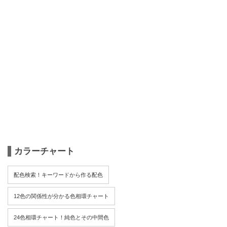
カラーチャート
配色検索！キーワードから作る配色
12色の関係性が分かる色相環チャート
24色相環チャート！純色とその中間色