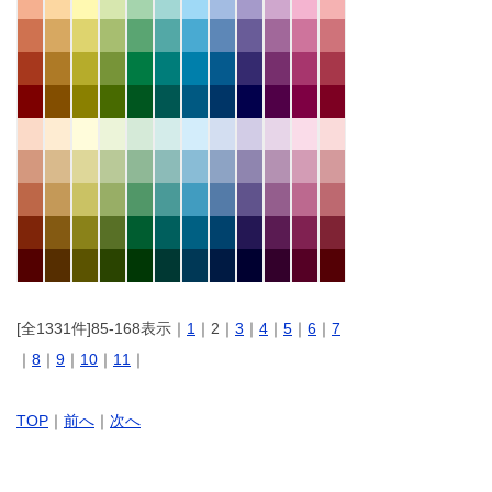
[全1331件]85-168表示｜
1
｜2｜
3
｜
4
｜
5
｜
6
｜
7
｜
8
｜
9
｜
10
｜
11
｜
TOP
｜
前へ
｜
次へ