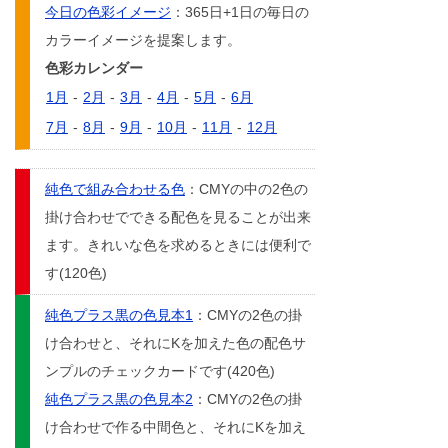
今日の色彩イメージ
：365日+1日の毎日の
カラーイメージを提案します。
色彩カレンダー
1月
-
2月
-
3月
-
4月
-
5月
-
6月
7月
-
8月
-
9月
-
10月
-
11月
-
12月
純色で組み合わせる色
：CMYの中の2色の
掛け合わせでできる配色を見ることが出来
ます。きれいな色を求めるときには便利で
す(120色)
純色プラス黒の色見本1
：CMYの2色の掛
け合わせと、それにKを加えた色の配色サ
ンプルのチェックカードです(420色)
純色プラス黒の色見本2
：CMYの2色の掛
け合わせで作る中間色と、それにKを加え