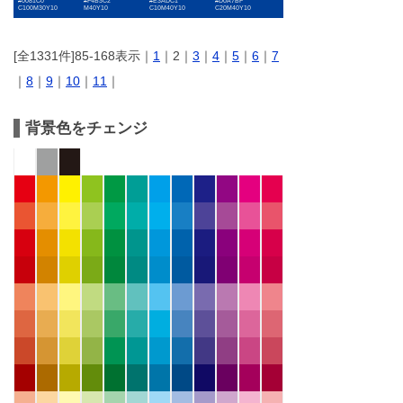
#0081C0
#F4B3C2
#E3ADC1
#D0A7BF
C100M30Y10
M40Y10
C10M40Y10
C20M40Y10
[全1331件]85-168表示｜
1
｜2｜
3
｜
4
｜
5
｜
6
｜
7
｜
8
｜
9
｜
10
｜
11
｜
背景色をチェンジ