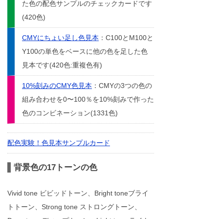
た色の配色サンプルのチェックカードです
(420色)
CMYにちょい足し色見本
：C100とM100と
Y100の単色をベースに他の色を足した色
見本です(420色:重複色有)
10%刻みのCMY色見本
：CMYの3つの色の
組み合わせを0〜100％を10%刻みで作った
色のコンビネーション(1331色)
配色実験！色見本サンプルカード
背景色の17トーンの色
Vivid tone ビビッドトーン、Bright toneブライ
トトーン、Strong tone ストロングトーン、