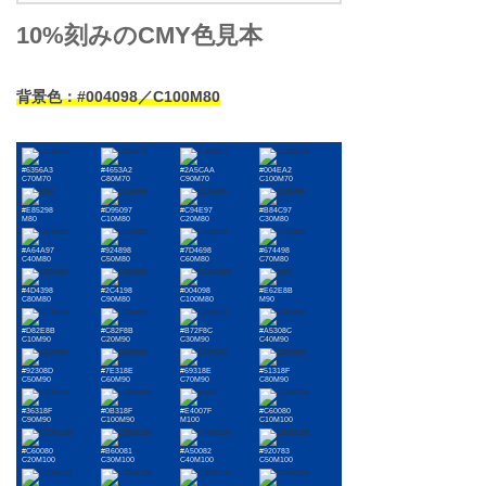
10%刻みのCMY色見本
背景色：#004098／C100M80
#6356A3
#4653A2
#2A5CAA
#004EA2
C70M70
C80M70
C90M70
C100M70
#E85298
#D95097
#C94E97
#B84C97
M80
C10M80
C20M80
C30M80
#A64A97
#924898
#7D4698
#674498
C40M80
C50M80
C60M80
C70M80
#4D4398
#2C4198
#004098
#E62E8B
C80M80
C90M80
C100M80
M90
#D82E8B
#C82F8B
#B72F8C
#A5308C
C10M90
C20M90
C30M90
C40M90
#92308D
#7E318E
#69318E
#51318F
C50M90
C60M90
C70M90
C80M90
#36318F
#0B318F
#E4007F
#C60080
C90M90
C100M90
M100
C10M100
#C60080
#B60081
#A50082
#920783
C20M100
C30M100
C40M100
C50M100