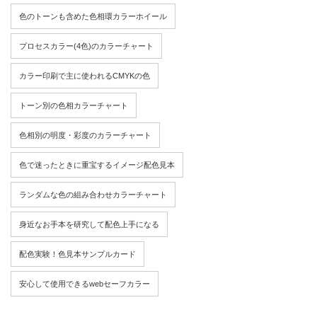
色のトーンも含めた色相環カラーホイール
プロセスカラー(4色)のカラーチャート
カラー印刷で主に使われるCMYKの色
トーン別の色相カラーチャート
色相別の明度・彩度のカラーチャート
色で迷ったときに重宝するイメージ配色見本
ランダムな色の組み合わせカラーチャート
身近なお手本を研究して配色上手になる
配色実験！色見本サンプルカード
安心して使用できるwebセーフカラー