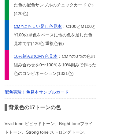
た色の配色サンプルのチェックカードです
(420色)
CMYにちょい足し色見本
：C100とM100と
Y100の単色をベースに他の色を足した色
見本です(420色:重複色有)
10%刻みのCMY色見本
：CMYの3つの色の
組み合わせを0〜100％を10%刻みで作った
色のコンビネーション(1331色)
配色実験！色見本サンプルカード
背景色の17トーンの色
Vivid tone ビビッドトーン、Bright toneブライ
トトーン、Strong tone ストロングトーン、