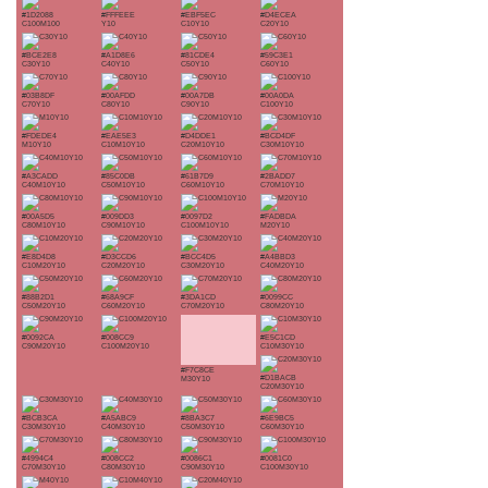
#1D2088
#FFFEEE
#EBF5EC
#D4ECEA
C100M100
Y10
C10Y10
C20Y10
#BCE2E8
#A1D8E6
#81CDE4
#59C3E1
C30Y10
C40Y10
C50Y10
C60Y10
#03B8DF
#00AFDD
#00A7DB
#00A0DA
C70Y10
C80Y10
C90Y10
C100Y10
#FDEDE4
#EAE5E3
#D4DDE1
#BCD4DF
M10Y10
C10M10Y10
C20M10Y10
C30M10Y10
#A3CADD
#85C0DB
#61B7D9
#2BADD7
C40M10Y10
C50M10Y10
C60M10Y10
C70M10Y10
#00A5D5
#009DD3
#0097D2
#FADBDA
C80M10Y10
C90M10Y10
C100M10Y10
M20Y10
#E8D4D8
#D3CCD6
#BCC4D5
#A4BBD3
C10M20Y10
C20M20Y10
C30M20Y10
C40M20Y10
#88B2D1
#68A9CF
#3DA1CD
#0099CC
C50M20Y10
C60M20Y10
C70M20Y10
C80M20Y10
#0092CA
#008CC9
#E5C1CD
C90M20Y10
C100M20Y10
C10M30Y10
#F7C8CE
#D1BACB
M30Y10
C20M30Y10
#BCB3CA
#A5ABC9
#8BA3C7
#6E9BC5
C30M30Y10
C40M30Y10
C50M30Y10
C60M30Y10
#4994C4
#008CC2
#0086C1
#0081C0
C70M30Y10
C80M30Y10
C90M30Y10
C100M30Y10