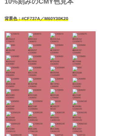
10%刻みのCMY色見本
背景色：#CF737A／M60Y30K20
#6356A3
#4653A2
#2A5CAA
#004EA2
C70M70
C80M70
C90M70
C100M70
#E85298
#D95097
#C94E97
#B84C97
M80
C10M80
C20M80
C30M80
#A64A97
#924898
#7D4698
#674498
C40M80
C50M80
C60M80
C70M80
#4D4398
#2C4198
#004098
#E62E8B
C80M80
C90M80
C100M80
M90
#D82E8B
#C82F8B
#B72F8C
#A5308C
C10M90
C20M90
C30M90
C40M90
#92308D
#7E318E
#69318E
#51318F
C50M90
C60M90
C70M90
C80M90
#36318F
#0B318F
#E4007F
#C60080
C90M90
C100M90
M100
C10M100
#C60080
#B60081
#A50082
#920783
C20M100
C30M100
C40M100
C50M100
#7F1084
#6B1685
#541B86
#3B1E87
C60M100
C70M100
C80M100
C90M100