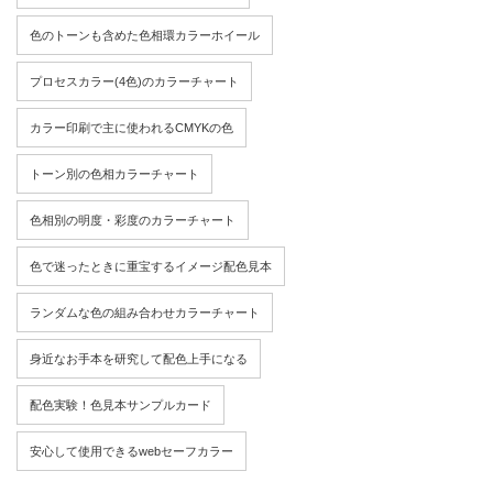
色のトーンも含めた色相環カラーホイール
プロセスカラー(4色)のカラーチャート
カラー印刷で主に使われるCMYKの色
トーン別の色相カラーチャート
色相別の明度・彩度のカラーチャート
色で迷ったときに重宝するイメージ配色見本
ランダムな色の組み合わせカラーチャート
身近なお手本を研究して配色上手になる
配色実験！色見本サンプルカード
安心して使用できるwebセーフカラー