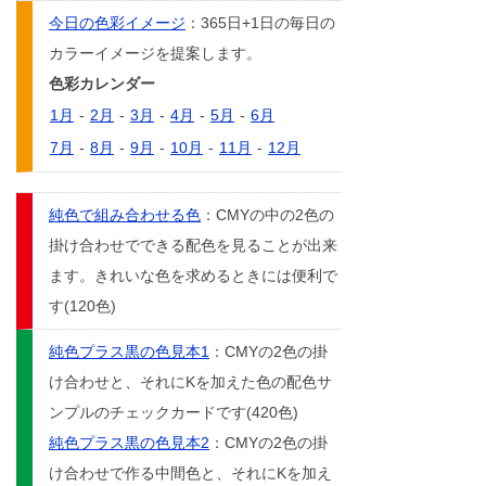
今日の色彩イメージ
：365日+1日の毎日の
カラーイメージを提案します。
色彩カレンダー
1月
-
2月
-
3月
-
4月
-
5月
-
6月
7月
-
8月
-
9月
-
10月
-
11月
-
12月
純色で組み合わせる色
：CMYの中の2色の
掛け合わせでできる配色を見ることが出来
ます。きれいな色を求めるときには便利で
す(120色)
純色プラス黒の色見本1
：CMYの2色の掛
け合わせと、それにKを加えた色の配色サ
ンプルのチェックカードです(420色)
純色プラス黒の色見本2
：CMYの2色の掛
け合わせで作る中間色と、それにKを加え