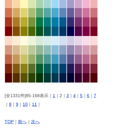
[全1331件]85-168表示｜
1
｜2｜
3
｜
4
｜
5
｜
6
｜
7
｜
8
｜
9
｜
10
｜
11
｜
TOP
｜
前へ
｜
次へ