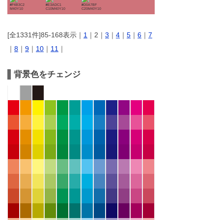
#F4B3C2
#E3ADC1
#D0A7BF
M40Y10
C10M40Y10
C20M40Y10
[全1331件]85-168表示｜
1
｜2｜
3
｜
4
｜
5
｜
6
｜
7
｜
8
｜
9
｜
10
｜
11
｜
背景色をチェンジ