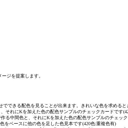
イメージを提案します。
せでできる配色を見ることが出来ます。きれいな色を求めるときに
と、それにKを加えた色の配色サンプルのチェックカードです(42
で作る中間色と、それにKを加えた色の配色サンプルのチェックカー
0の単色をベースに他の色を足した色見本です(420色:重複色有)