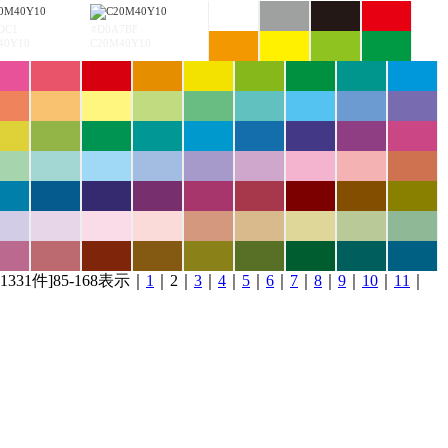
DC1
#D0A7BF
40Y10
C20M40Y10
1331件]85-168表示｜
1
｜2｜
3
｜
4
｜
5
｜
6
｜
7
｜
8
｜
9
｜
10
｜
11
｜