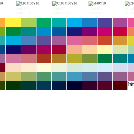
#0086C1
#0081C0
#F4B3C2
#E3A
C90M30Y10
C100M30Y10
M40Y10
C10M
[全