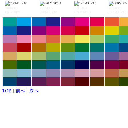
#8BA3C7
#6E9BC5
#4994C4
#008CC2
C50M30Y10
C60M30Y10
C70M30Y10
C80M30Y10
TOP
｜
前へ
｜
次へ