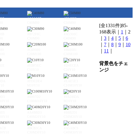
C97
#A64A97
#924898
80
C40M80
C50M80
[全1331件]85-
168表示｜
1
｜2
F8B
#B72F8C
#A5308C
｜
3
｜
4
｜
5
｜
6
90
C30M90
C40M90
｜
7
｜
8
｜
9
｜
10
080
#C60080
#B60081
｜
11
｜
100
C20M100
C30M100
背景色をチェ
EEE
#EBF5EC
#D4ECEA
ンジ
C10Y10
C20Y10
0DA
#FDEDE4
#EAE5E3
Y10
M10Y10
C10M10Y10
DD3
#0097D2
#FADBDA
10Y10
C100M10Y10
M20Y10
4D5
#A4BBD3
#88B2D1
20Y10
C40M20Y10
C50M20Y10
ACB
#BCB3CA
#A5ABC9
30Y10
C30M30Y10
C40M30Y10