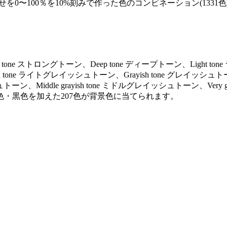
を0〜100％を10%刻みで作った色のコンビネーション(1331色
ng tone ストロングトーン、Deep tone ディープトーン、Light to
ayish tone ライトグレイッシュトーン、Grayish tone グレイッシュト
トーン、Middle grayish tone ミドルグレイッシュトーン、Very gr
色・黒色を加えた207色が背景色に当てられます。