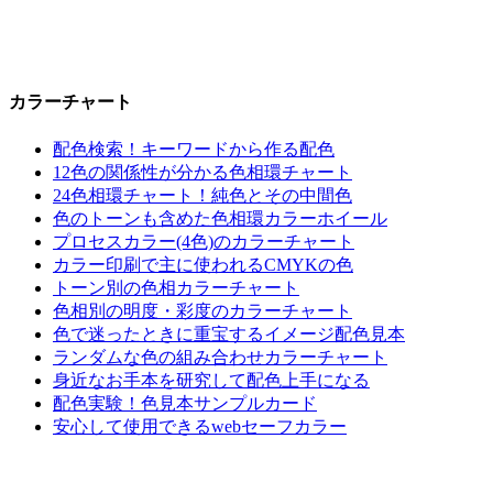
カラーチャート
配色検索！キーワードから作る配色
12色の関係性が分かる色相環チャート
24色相環チャート！純色とその中間色
色のトーンも含めた色相環カラーホイール
プロセスカラー(4色)のカラーチャート
カラー印刷で主に使われるCMYKの色
トーン別の色相カラーチャート
色相別の明度・彩度のカラーチャート
色で迷ったときに重宝するイメージ配色見本
ランダムな色の組み合わせカラーチャート
身近なお手本を研究して配色上手になる
配色実験！色見本サンプルカード
安心して使用できるwebセーフカラー