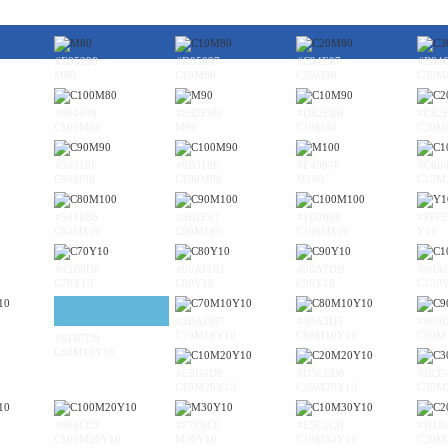
#E85298
#D95097
#C94E97
#B84
M80
C10M80
C20M80
C30M
#004098
#E62E8B
#D82E8B
#C82
C100M80
M90
C10M90
C20M
#36318F
#0B318F
#E4007F
#C60
C90M90
C100M90
M100
C10M
#541B86
#3B1E87
#1D2088
#FFF
C80M100
C90M100
C100M100
Y10
#03B8DF
#00AFDD
#00A7DB
#00A
C70Y10
C80Y10
C90Y10
C100
#2BADD7
#00A5D5
#009
C70M10Y10
C80M10Y10
C90M
#61B7D9
C60M10Y10
#E8D4D8
#D3CCD6
#BCC
C10M20Y10
C20M20Y10
C30M
#008CC9
#F7C8CE
#E5C1CD
#D1B
C100M20Y10
M30Y10
C10M30Y10
C20M