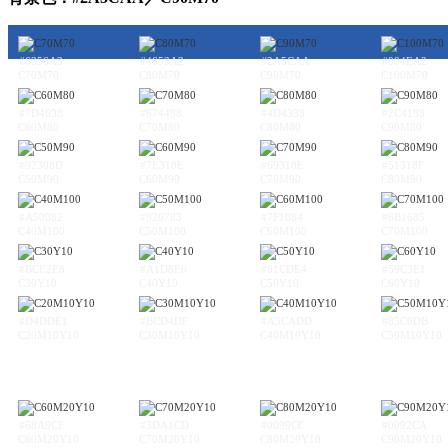
#6356A3
#4653A2
#2A5CAA
#004EA2
C70M70
C80M70
C90M70
C100M70
#7D4698
#674498
#4D4398
#2C4198
C60M80
C70M80
C80M80
C90M80
#92308D
#7E318E
#69318E
#51318F
C50M90
C60M90
C70M90
C80M90
#A50082
#920783
#7F1084
#6B1685
C40M100
C50M100
C60M100
C70M100
#BCE2E8
#A1D8E6
#81CDE4
#59C3E1
C30Y10
C40Y10
C50Y10
C60Y10
#D4DDE1
#BCD4DF
#A3CADD
#85C0DB
C20M10Y10
C30M10Y10
C40M10Y10
C50M10Y10
#68A9CF
#3DA1CD
#0099CC
#0092CA
C60M20Y10
C70M20Y10
C80M20Y10
C90M20Y10