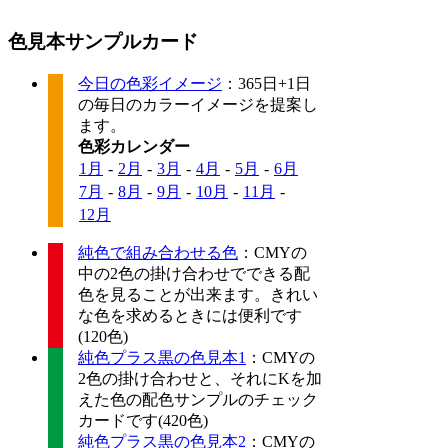
色見本サンプルカード
今日の色彩イメージ
：365日+1日
の毎日のカラーイメージを提案し
ます。
色彩カレンダー
1月
-
2月
-
3月
-
4月
-
5月
-
6月
7月
-
8月
-
9月
-
10月
-
11月
-
12月
純色で組み合わせる色
：CMYの
中の2色の掛け合わせでできる配
色を見ることが出来ます。きれい
な色を求めるときには便利です
(120色)
純色プラス黒の色見本1
：CMYの
2色の掛け合わせと、それにKを加
えた色の配色サンプルのチェック
カードです(420色)
純色プラス黒の色見本2
：CMYの