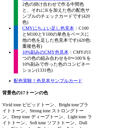
2色の掛け合わせで作る中間色
と、それにKを加えた色の配色サ
ンプルのチェックカードです(420
色)
CMYにちょい足し色見本
：C100
とM100とY100の単色をベースに
他の色を足した色見本です(420色:
重複色有)
10%刻みのCMY色見本
：CMYの3
つの色の組み合わせを0〜100％を
10%刻みで作った色のコンビネー
ション(1331色)
配色実験！色見本サンプルカード
背景色の17トーンの色
Vivid tone ビビッドトーン、Bright toneブラ
イトトーン、Strong tone ストロングトー
ン、Deep tone ディープトーン、Light tone ラ
イトトーン、Soft tone ソフトトーン、Dull