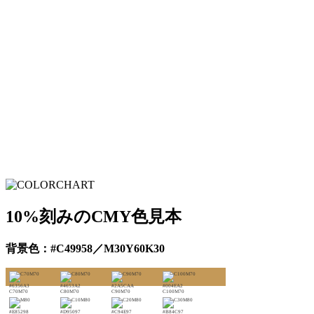
10%刻みのCMY色見本
背景色：#C49958／M30Y60K30
#6356A3
#4653A2
#2A5CAA
#004EA2
C70M70
C80M70
C90M70
C100M70
#E85298
#D95097
#C94E97
#B84C97