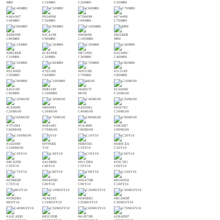
M80
C10M80
C20M80
C30M80
#A64A97
#924898
#7D4698
#674498
C40M80
C50M80
C60M80
C70M80
#4D4398
#2C4198
#004098
#E62E8B
C80M80
C90M80
C100M80
M90
#D82E8B
#C82F8B
#B72F8C
#A5308C
C10M90
C20M90
C30M90
C40M90
#92308D
#7E318E
#69318E
#51318F
C50M90
C60M90
C70M90
C80M90
#36318F
#0B318F
#E4007F
#C60080
C90M90
C100M90
M100
C10M100
#C60080
#B60081
#A50082
#920783
C20M100
C30M100
C40M100
C50M100
#7F1084
#6B1685
#541B86
#3B1E87
C60M100
C70M100
C80M100
C90M100
#1D2088
#FFFEEE
#EBF5EC
#D4ECEA
C100M100
Y10
C10Y10
C20Y10
#BCE2E8
#A1D8E6
#81CDE4
#59C3E1
C30Y10
C40Y10
C50Y10
C60Y10
#03B8DF
#00AFDD
#00A7DB
#00A0DA
C70Y10
C80Y10
C90Y10
C100Y10
#FDEDE4
#EAE5E3
#D4DDE1
#BCD4DF
M10Y10
C10M10Y10
C20M10Y10
C30M10Y10
#A3CADD
#85C0DB
#61B7D9
#2BADD7