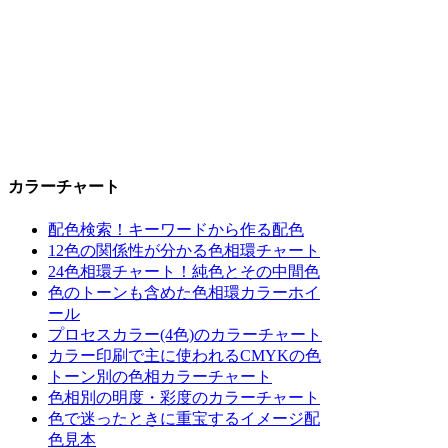
カラーチャート
配色検索！キーワードから作る配色
12色の関係性が分かる色相環チャート
24色相環チャート！純色とその中間色
色のトーンも含めた色相環カラーホイ
ール
プロセスカラー(4色)のカラーチャート
カラー印刷で主に使われるCMYKの色
トーン別の色相カラーチャート
色相別の明度・彩度のカラーチャート
色で迷ったときに重宝するイメージ配
色見本