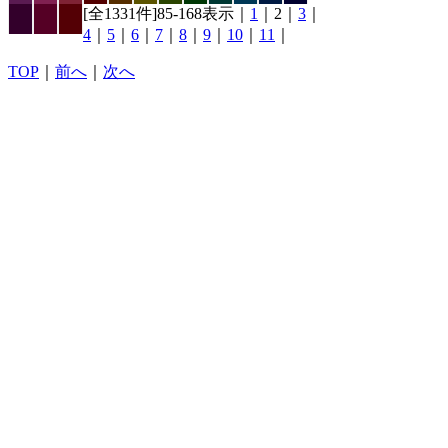
[全1331件]85-168表示｜
1
｜2｜
3
｜
4
｜
5
｜
6
｜
7
｜
8
｜
9
｜
10
｜
11
｜
TOP
｜
前へ
｜
次へ