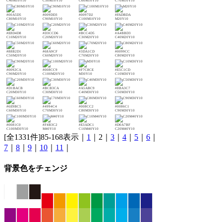
C40M10Y10
C50M10Y10
C60M10Y10
C70M10Y10
#00A5D5
#009DD3
#0097D2
#FADBDA
C80M10Y10
C90M10Y10
C100M10Y10
M20Y10
#E8D4D8
#D3CCD6
#BCC4D5
#A4BBD3
C10M20Y10
C20M20Y10
C30M20Y10
C40M20Y10
#88B2D1
#68A9CF
#3DA1CD
#0099CC
C50M20Y10
C60M20Y10
C70M20Y10
C80M20Y10
#0092CA
#008CC9
#F7C8CE
#E5C1CD
C90M20Y10
C100M20Y10
M30Y10
C10M30Y10
#D1BACB
#BCB3CA
#A5ABC9
#8BA3C7
C20M30Y10
C30M30Y10
C40M30Y10
C50M30Y10
#6E9BC5
#4994C4
#008CC2
#0086C1
C60M30Y10
C70M30Y10
C80M30Y10
C90M30Y10
#0081C0
#F4B3C2
#E3ADC1
#D0A7BF
C100M30Y10
M40Y10
C10M40Y10
C20M40Y10
[全1331件]85-168表示｜
1
｜2｜
3
｜
4
｜
5
｜
6
｜
7
｜
8
｜
9
｜
10
｜
11
｜
背景色をチェンジ