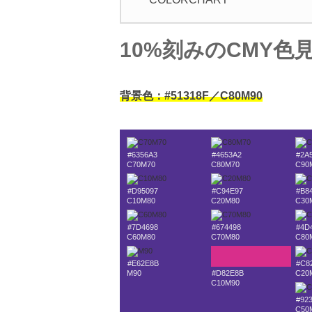
10%刻みのCMY色
背景色：#51318F／C80M90
#6356A3
#4653A2
#2A
C70M70
C80M70
C90
#D95097
#C94E97
#B8
C10M80
C20M80
C30
#7D4698
#674498
#4D
C60M80
C70M80
C80
#E62E8B
#C8
M90
#D82E8B
C20
C10M90
#92
C50