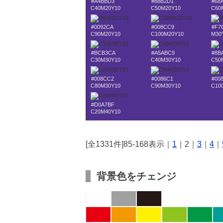
#A4BBD3
#88B2D1
#68
C40M20Y10
C50M20Y10
C60
#0092CA
#008CC9
#F7
C90M20Y10
C100M20Y10
M30
#BCB3CA
#A5ABC9
#8B
C30M30Y10
C40M30Y10
C50
#008CC2
#0086C1
#00
C80M30Y10
C90M30Y10
C10
#D0A7BF
C20M40Y10
[全1331件]85-168表示｜
1
｜2｜
3
｜
4
｜
背景色をチェンジ