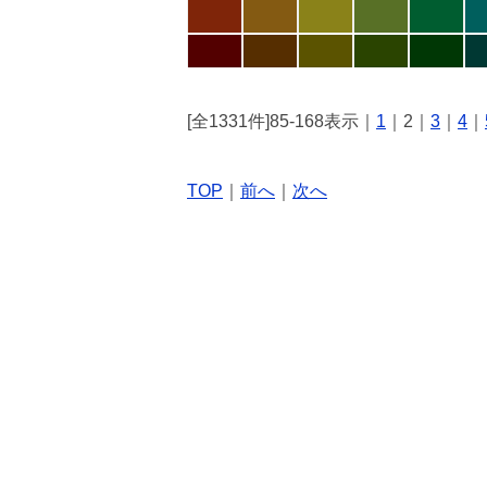
[全1331件]85-168表示｜
1
｜2｜
3
｜
4
｜
TOP
｜
前へ
｜
次へ