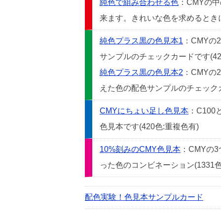
純色で組み合わせる色
：CMYの
来ます。きれいな色を求めるときには
純色プラス黒の色見本1
：CMYの
サンプルのチェックカードです(42
純色プラス黒の色見本2
：CMYの
えた色の配色サンプルのチェックカー
CMYにちょい足し色見本
：C10
色見本です(420色:重複色有)
10%刻みのCMY色見本
：CMYの
った色のコンビネーション(1331色
配色実験！色見本サンプルカード