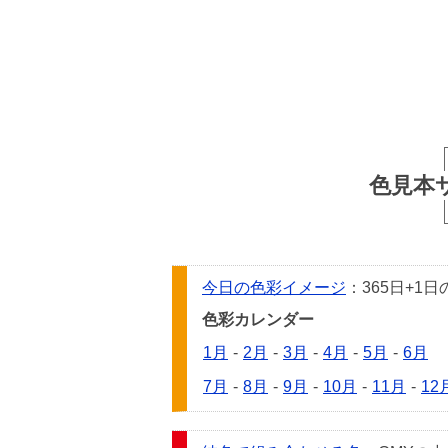
色見本
今日の色彩イメージ
：365日+
色彩カレンダー
1月
-
2月
-
3月
-
4月
-
5月
-
6月
7月
-
8月
-
9月
-
10月
-
11月
-
12