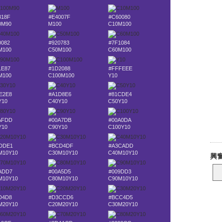
318F
#E4007F
#C60080
0M90
M100
C10M100
0082
#920783
#7F1084
M100
C50M100
C60M100
1E87
#1D2088
#FFFEEE
M100
C100M100
Y10
E2E8
#A1D8E6
#81CDE4
Y10
C40Y10
C50Y10
AFDD
#00A7DB
#00A0DA
Y10
C90Y10
C100Y10
DDE1
#BCD4DF
#A3CADD
M10Y10
C30M10Y10
C40M10Y10
ADD7
#00A5D5
#009DD3
M10Y10
C80M10Y10
C90M10Y10
D4D8
#D3CCD6
#BCC4D5
M20Y10
C20M20Y10
C30M20Y10