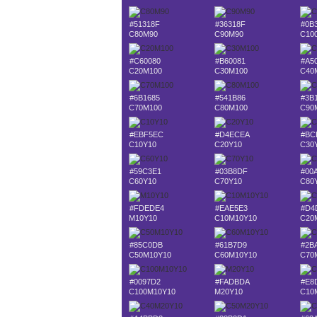
#51318F
#36318F
#0B
C80M90
C90M90
C10
#C60080
#B60081
#A5
C20M100
C30M100
C40
#6B1685
#541B86
#3B
C70M100
C80M100
C90
#EBF5EC
#D4ECEA
#BC
C10Y10
C20Y10
C30
#59C3E1
#03B8DF
#00
C60Y10
C70Y10
C80
#FDEDE4
#EAE5E3
#D4
M10Y10
C10M10Y10
C20
#85C0DB
#61B7D9
#2B
C50M10Y10
C60M10Y10
C70
#0097D2
#FADBDA
#E8
C100M10Y10
M20Y10
C10