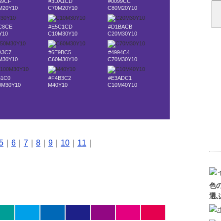
A9CF
#3DA1CD
#0099CC
M20Y10
C70M20Y10
C80M20Y10
C8CE
#E5C1CD
#D1BACB
Y10
C10M30Y10
C20M30Y10
A3C7
#6E9BC5
#4994C4
M30Y10
C60M30Y10
C70M30Y10
81C0
#F4B3C2
#E3ADC1
0M30Y10
M40Y10
C10M40Y10
5
｜
6
｜
7
｜
8
｜
9
｜
10
｜
11
｜
色
選