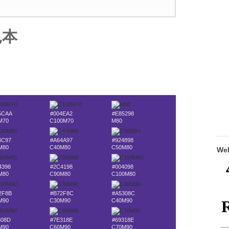
見本
5CAA
#004EA2
#E85298
M70
C100M70
M80
4C97
#A64A97
#924898
M80
C40M80
C50M80
W
4398
#2C4198
#004098
M80
C90M80
C100M80
2F8B
#B72F8C
#A5308C
M90
C30M90
C40M90
308D
#7E318E
#69318E
M90
C60M90
C70M90