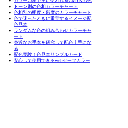
カラー印刷で主に使われるCMYKの色
トーン別の色相カラーチャート
色相別の明度・彩度のカラーチャート
色で迷ったときに重宝するイメージ配
色見本
ランダムな色の組み合わせカラーチャ
ート
身近なお手本を研究して配色上手にな
る
配色実験！色見本サンプルカード
安心して使用できるwebセーフカラー