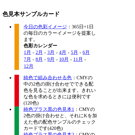
色見本サンプルカード
今日の色彩イメージ
：365日+1日
の毎日のカラーイメージを提案し
ます。
色彩カレンダー
1月
-
2月
-
3月
-
4月
-
5月
-
6月
7月
-
8月
-
9月
-
10月
-
11月
-
12月
純色で組み合わせる色
：CMYの
中の2色の掛け合わせでできる配
色を見ることが出来ます。きれい
な色を求めるときには便利です
(120色)
純色プラス黒の色見本1
：CMYの
2色の掛け合わせと、それにKを加
えた色の配色サンプルのチェック
カードです(420色)
純色プラス黒の色見本2
：CMYの