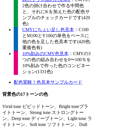
2色の掛け合わせで作る中間色
と、それにKを加えた色の配色サ
ンプルのチェックカードです(420
色)
CMYにちょい足し色見本
：C100
とM100とY100の単色をベースに
他の色を足した色見本です(420色:
重複色有)
10%刻みのCMY色見本
：CMYの3
つの色の組み合わせを0〜100％を
10%刻みで作った色のコンビネー
ション(1331色)
配色実験！色見本サンプルカード
背景色の17トーンの色
Vivid tone ビビッドトーン、Bright toneブラ
イトトーン、Strong tone ストロングトー
ン、Deep tone ディープトーン、Light tone ラ
イトトーン、Soft tone ソフトトーン、Dull