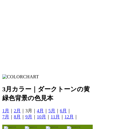
3月カラー｜ダークトーンの黄
緑色背景の色見本
1月
｜
2月
｜3月｜
4月
｜
5月
｜
6月
｜
7月
｜
8月
｜
9月
｜
10月
｜
11月
｜
12月
｜