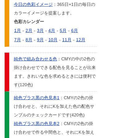
今日の色彩イメージ
：365日+1日の毎日の
カラーイメージを提案します。
色彩カレンダー
1月
-
2月
-
3月
-
4月
-
5月
-
6月
7月
-
8月
-
9月
-
10月
-
11月
-
12月
純色で組み合わせる色
：CMYの中の2色の
掛け合わせでできる配色を見ることが出来
ます。きれいな色を求めるときには便利で
す(120色)
純色プラス黒の色見本1
：CMYの2色の掛
け合わせと、それにKを加えた色の配色サ
ンプルのチェックカードです(420色)
純色プラス黒の色見本2
：CMYの2色の掛
け合わせで作る中間色と、それにKを加え