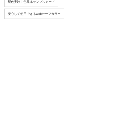
配色実験！色見本サンプルカード
安心して使用できるwebセーフカラー