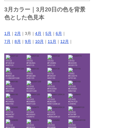
3月カラー｜3月20日の色を背景
色とした色見本
1月
｜
2月
｜3月｜
4月
｜
5月
｜
6月
｜
7月
｜
8月
｜
9月
｜
10月
｜
11月
｜
12月
｜
3月1日
3月2日
3月3日
3月4日
#F4B3C2
#F4B2BA
#F19DB5
#E60039
M40Y10
M40Y15
M50Y10
M100Y70
3月5日
3月6日
3月7日
3月8日
#D80C18
#F6BCB8
#F29C97
#EC6D74
C10M100Y100
M35Y20
M50Y30
M70Y40
3月9日
3月10日
3月11日
3月12日
#EA5532
#E60012
#FACE9D
#EA5550
M80Y80
M100Y100
M25Y40
M80Y60
3月13日
3月14日
3月15日
3月16日
#E94820
#E8380D
#D8210D
#CFA7CD
M85Y90
M90Y100
M95Y100K10
C20M40
3月17日
3月18日
3月19日
3月20日
#B84C97
#915DA3
#551F7F
#73478F
C30M80
C50M70
C80M100K10
C65M80Y10
3月21日
3月22日
3月23日
3月24日
#E5C2DB
#B963A4
#924898
#49256E