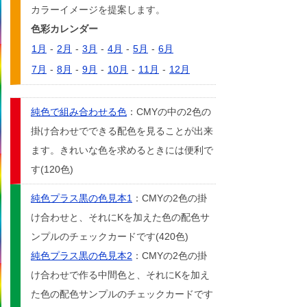
カラーイメージを提案します。
色彩カレンダー
1月
-
2月
-
3月
-
4月
-
5月
-
6月
7月
-
8月
-
9月
-
10月
-
11月
-
12月
純色で組み合わせる色
：CMYの中の2色の
掛け合わせでできる配色を見ることが出来
ます。きれいな色を求めるときには便利で
す(120色)
純色プラス黒の色見本1
：CMYの2色の掛
け合わせと、それにKを加えた色の配色サ
ンプルのチェックカードです(420色)
純色プラス黒の色見本2
：CMYの2色の掛
け合わせで作る中間色と、それにKを加え
た色の配色サンプルのチェックカードです