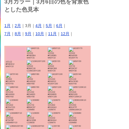
3月カラー｜3月6日の色を背景色
とした色見本
1月
｜
2月
｜3月｜
4月
｜
5月
｜
6月
｜
7月
｜
8月
｜
9月
｜
10月
｜
11月
｜
12月
｜
3月2日
3月3日
3月4日
#F4B2BA
#F19DB5
#E60039
M40Y15
M50Y10
M100Y70
3月1日
#F4B3C2
3月5日
3月6日
3月7日
M40Y10
#D80C18
#F6BCB8
#F29C97
C10M100Y100
M35Y20
M50Y30
3月8日
3月9日
3月10日
3月11日
#EC6D74
#EA5532
#E60012
#FACE9D
M70Y40
M80Y80
M100Y100
M25Y40
3月12日
3月13日
3月14日
3月15日
#EA5550
#E94820
#E8380D
#D8210D
M80Y60
M85Y90
M90Y100
M95Y100K10
3月16日
3月17日
3月18日
3月19日
#CFA7CD
#B84C97
#915DA3
#551F7F
C20M40
C30M80
C50M70
C80M100K10
3月20日
3月21日
3月22日
3月23日
#73478F
#E5C2DB
#B963A4
#924898
C65M80Y10
C10M30
C30M70
C50M80