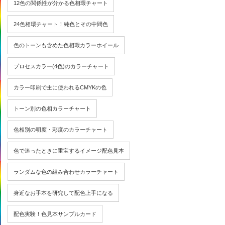
12色の関係性が分かる色相環チャート
24色相環チャート！純色とその中間色
色のトーンも含めた色相環カラーホイール
プロセスカラー(4色)のカラーチャート
カラー印刷で主に使われるCMYKの色
トーン別の色相カラーチャート
色相別の明度・彩度のカラーチャート
色で迷ったときに重宝するイメージ配色見本
ランダムな色の組み合わせカラーチャート
身近なお手本を研究して配色上手になる
配色実験！色見本サンプルカード