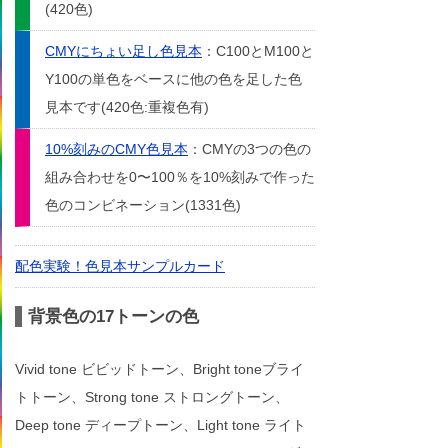
(420色)
CMYにちょい足し色見本
：C100とM100と
Y100の単色をベースに他の色を足した色
見本です(420色:重複色有)
10%刻みのCMY色見本
：CMYの3つの色の
組み合わせを0〜100％を10%刻みで作った
色のコンビネーション(1331色)
配色実験！色見本サンプルカード
背景色の17トーンの色
Vivid tone ビビッドトーン、Bright toneブライ
トトーン、Strong tone ストロングトーン、
Deep tone ディープトーン、Light tone ライト