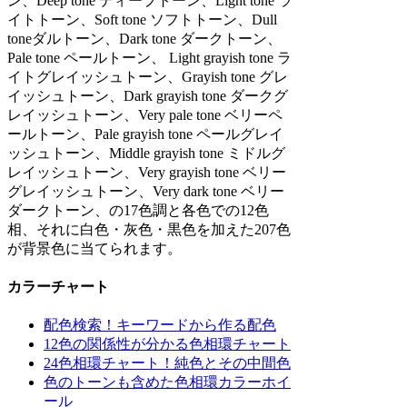
ン、Deep tone ディープトーン、Light tone ラ
イトトーン、Soft tone ソフトトーン、Dull
toneダルトーン、Dark tone ダークトーン、
Pale tone ペールトーン、 Light grayish tone ラ
イトグレイッシュトーン、Grayish tone グレ
イッシュトーン、Dark grayish tone ダークグ
レイッシュトーン、Very pale tone ベリーペ
ールトーン、Pale grayish tone ペールグレイ
ッシュトーン、Middle grayish tone ミドルグ
レイッシュトーン、Very grayish tone ベリー
グレイッシュトーン、Very dark tone ベリー
ダークトーン、の17色調と各色での12色
相、それに白色・灰色・黒色を加えた207色
が背景色に当てられます。
カラーチャート
配色検索！キーワードから作る配色
12色の関係性が分かる色相環チャート
24色相環チャート！純色とその中間色
色のトーンも含めた色相環カラーホイ
ール