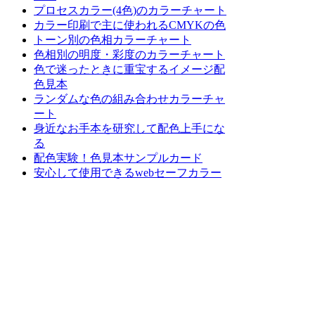
プロセスカラー(4色)のカラーチャート
カラー印刷で主に使われるCMYKの色
トーン別の色相カラーチャート
色相別の明度・彩度のカラーチャート
色で迷ったときに重宝するイメージ配
色見本
ランダムな色の組み合わせカラーチャ
ート
身近なお手本を研究して配色上手にな
る
配色実験！色見本サンプルカード
安心して使用できるwebセーフカラー