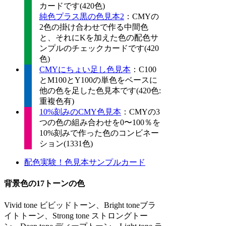
カードです(420色)
純色プラス黒の色見本2
：CMYの
2色の掛け合わせで作る中間色
と、それにKを加えた色の配色サ
ンプルのチェックカードです(420
色)
CMYにちょい足し色見本
：C100
とM100とY100の単色をベースに
他の色を足した色見本です(420色:
重複色有)
10%刻みのCMY色見本
：CMYの3
つの色の組み合わせを0〜100％を
10%刻みで作った色のコンビネー
ション(1331色)
配色実験！色見本サンプルカード
背景色の17トーンの色
Vivid tone ビビッドトーン、Bright toneブラ
イトトーン、Strong tone ストロングトー