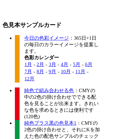
色見本サンプルカード
今日の色彩イメージ
：365日+1日
の毎日のカラーイメージを提案し
ます。
色彩カレンダー
1月
-
2月
-
3月
-
4月
-
5月
-
6月
7月
-
8月
-
9月
-
10月
-
11月
-
12月
純色で組み合わせる色
：CMYの
中の2色の掛け合わせでできる配
色を見ることが出来ます。きれい
な色を求めるときには便利です
(120色)
純色プラス黒の色見本1
：CMYの
2色の掛け合わせと、それにKを加
えた色の配色サンプルのチェック