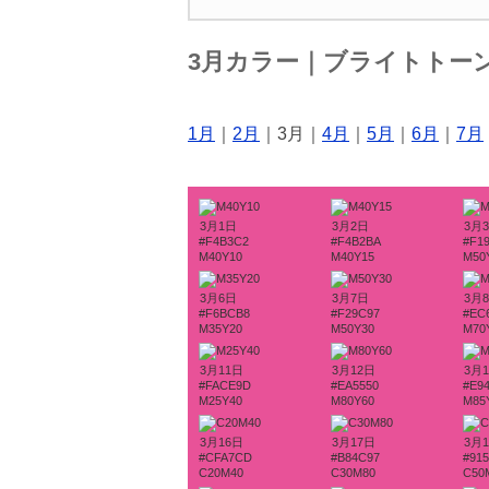
3月カラー｜ブライトトー
1月
｜
2月
｜3月｜
4月
｜
5月
｜
6月
｜
7月
3月1日
3月2日
3月
#F4B3C2
#F4B2BA
#F1
M40Y10
M40Y15
M50
3月6日
3月7日
3月
#F6BCB8
#F29C97
#EC
M35Y20
M50Y30
M70
3月11日
3月12日
3月
#FACE9D
#EA5550
#E9
M25Y40
M80Y60
M85
3月16日
3月17日
3月
#CFA7CD
#B84C97
#91
C20M40
C30M80
C50