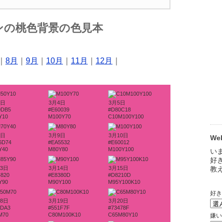
ンの桃色背景の色見本
｜
8月
｜
9月
｜
10月
｜
11月
｜
12月
｜
3日
3月4日
3月5日
9DB5
#E60039
#D80C18
Y10
M100Y70
C10M100Y100
8日
3月9日
3月10日
W
6D74
#EA5532
#E60012
Y40
M80Y80
M100Y100
13日
3月14日
3月15日
4820
#E8380D
#D8210D
Y90
M90Y100
M95Y100K10
18日
3月19日
3月20日
5DA3
#551F7F
#73478F
M70
C80M100K10
C65M80Y10