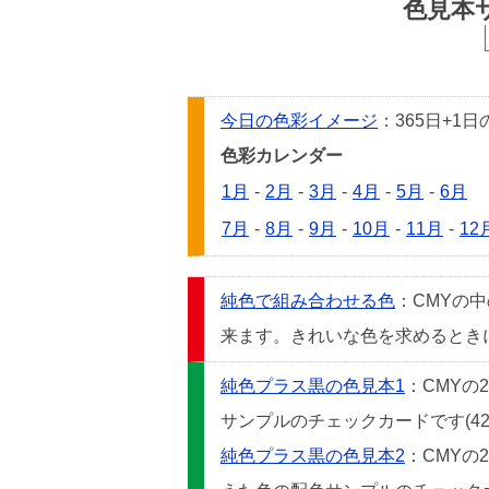
色見本
今日の色彩イメージ
：365日+
色彩カレンダー
1月
-
2月
-
3月
-
4月
-
5月
-
6月
7月
-
8月
-
9月
-
10月
-
11月
-
12
純色で組み合わせる色
：CMYの
来ます。きれいな色を求めるときには
純色プラス黒の色見本1
：CMYの
サンプルのチェックカードです(42
純色プラス黒の色見本2
：CMYの