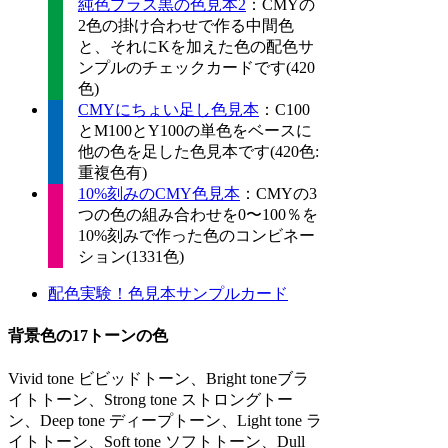
純色プラス黒の色見本2
：CMYの
2色の掛け合わせで作る中間色
と、それにKを加えた色の配色サ
ンプルのチェックカードです(420
色)
CMYにちょい足し色見本
：C100
とM100とY100の単色をベースに
他の色を足した色見本です(420色:
重複色有)
10%刻みのCMY色見本
：CMYの3
つの色の組み合わせを0〜100％を
10%刻みで作った色のコンビネー
ション(1331色)
配色実験！色見本サンプルカード
背景色の17トーンの色
Vivid tone ビビッドトーン、Bright toneブラ
イトトーン、Strong tone ストロングトー
ン、Deep tone ディープトーン、Light tone ラ
イトトーン、Soft tone ソフトトーン、Dull