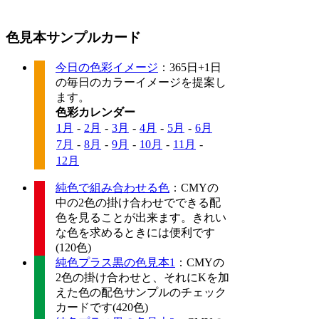
色見本サンプルカード
今日の色彩イメージ
：365日+1日
の毎日のカラーイメージを提案し
ます。
色彩カレンダー
1月
-
2月
-
3月
-
4月
-
5月
-
6月
7月
-
8月
-
9月
-
10月
-
11月
-
12月
純色で組み合わせる色
：CMYの
中の2色の掛け合わせでできる配
色を見ることが出来ます。きれい
な色を求めるときには便利です
(120色)
純色プラス黒の色見本1
：CMYの
2色の掛け合わせと、それにKを加
えた色の配色サンプルのチェック
カードです(420色)