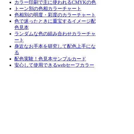
カラー印刷で主に使われるCMYKの色
トーン別の色相カラーチャート
色相別の明度・彩度のカラーチャート
色で迷ったときに重宝するイメージ配
色見本
ランダムな色の組み合わせカラーチャ
ート
身近なお手本を研究して配色上手にな
る
配色実験！色見本サンプルカード
安心して使用できるwebセーフカラー