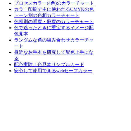
プロセスカラー(4色)のカラーチャート
カラー印刷で主に使われるCMYKの色
トーン別の色相カラーチャート
色相別の明度・彩度のカラーチャート
色で迷ったときに重宝するイメージ配
色見本
ランダムな色の組み合わせカラーチャ
ート
身近なお手本を研究して配色上手にな
る
配色実験！色見本サンプルカード
安心して使用できるwebセーフカラー