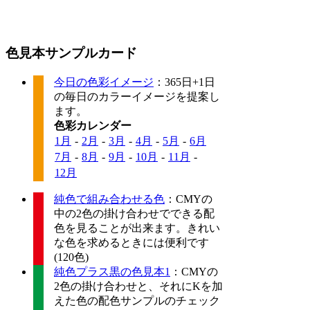
色見本サンプルカード
今日の色彩イメージ
：365日+1日
の毎日のカラーイメージを提案し
ます。
色彩カレンダー
1月
-
2月
-
3月
-
4月
-
5月
-
6月
7月
-
8月
-
9月
-
10月
-
11月
-
12月
純色で組み合わせる色
：CMYの
中の2色の掛け合わせでできる配
色を見ることが出来ます。きれい
な色を求めるときには便利です
(120色)
純色プラス黒の色見本1
：CMYの
2色の掛け合わせと、それにKを加
えた色の配色サンプルのチェック