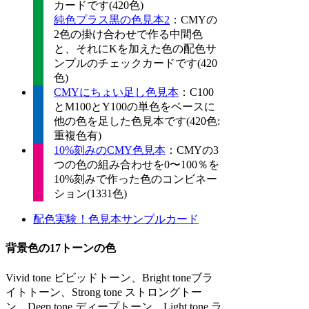
カードです(420色)
純色プラス黒の色見本2
：CMYの
2色の掛け合わせで作る中間色
と、それにKを加えた色の配色サ
ンプルのチェックカードです(420
色)
CMYにちょい足し色見本
：C100
とM100とY100の単色をベースに
他の色を足した色見本です(420色:
重複色有)
10%刻みのCMY色見本
：CMYの3
つの色の組み合わせを0〜100％を
10%刻みで作った色のコンビネー
ション(1331色)
配色実験！色見本サンプルカード
背景色の17トーンの色
Vivid tone ビビッドトーン、Bright toneブラ
イトトーン、Strong tone ストロングトー
ン、Deep tone ディープトーン、Light tone ラ