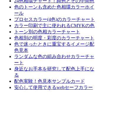
24色相環チャート！純色とその中間色
色のトーンも含めた色相環カラーホイ
ール
プロセスカラー(4色)のカラーチャート
カラー印刷で主に使われるCMYKの色
トーン別の色相カラーチャート
色相別の明度・彩度のカラーチャート
色で迷ったときに重宝するイメージ配
色見本
ランダムな色の組み合わせカラーチャ
ート
身近なお手本を研究して配色上手にな
る
配色実験！色見本サンプルカード
安心して使用できるwebセーフカラー